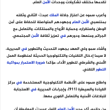
تقدمها مختلف تشكيلات ووحدات
الأمن
العام.
وأعرب سموه عن اعتزاز جلالة
الملك
عبدﷲ الثاني وثقته
بمنتسبي
الأمن
العام
وجهودهم المتواصلة للحفاظ على أمن
الوطن واستقراره، وحماية الأرواح والممتلكات، والتعامل مع
الجرائم ومنعها، ودورهم
في
تعزيز ثقافة
الأمن
المجتمعي.
وأشاد سمو ولي العهد بجهود التحديث والتطوير
في
المديرية،
لا سيما إدخال التقنيات والتكنولوجيا الحديثة لمنظومة العمل
الأمني والشرطي لتطوير الأداء، مؤكدا
ضرورة
الاستمرار
بمواكبة
التطور
التقني.
واطلع سموه على الأنظمة التكنولوجية المستخدمة
في
مركز
القيادة والسيطرة (911)، وإجراءات المديرية
في
الاستجابة
للبلاغات الأمنية والتعامل الفوري معها.
من جانبه، أكد مدير
الأمن
العام
اللواء عبيدﷲ المعايطة أن