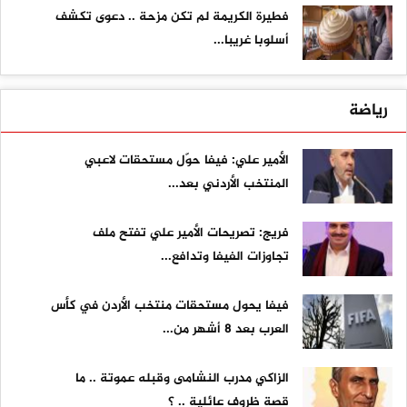
فطيرة الكريمة لم تكن مزحة .. دعوى تكشف
أسلوبا غريبا...
رياضة
الأمير علي: فيفا حوّل مستحقات لاعبي
المنتخب الأردني بعد...
فريج: تصريحات الأمير علي تفتح ملف
تجاوزات الفيفا وتدافع...
فيفا يحول مستحقات منتخب الأردن في كأس
العرب بعد 8 أشهر من...
الزاكي مدرب النشامى وقبله عموتة .. ما
قصة ظروف عائلية .. ؟