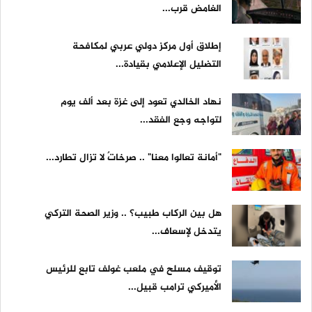
الغامض قرب...
إطلاق أول مركز دولي عربي لمكافحة
التضليل الإعلامي بقيادة...
نهاد الخالدي تعود إلى غزة بعد ألف يوم
لتواجه وجع الفقد...
"أمانة تعالوا معنا" .. صرخاتٌ لا تزال تطارد...
هل بين الركاب طبيب؟ .. وزير الصحة التركي
يتدخل لإسعاف...
توقيف مسلح في ملعب غولف تابع للرئيس
الأميركي ترامب قبيل...