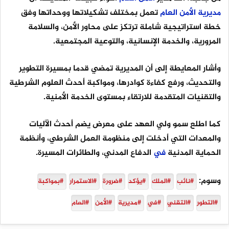
مديرية
الأمن
العام
تعمل بمختلف تشكيلاتها ووحداتها وفق
خطة استراتيجية شاملة ترتكز على محاور الأمن، والسلامة
المرورية، والخدمة الإنسانية، والتوعية المجتمعية.
وأشار المعايطة إلى أن المديرية تمضي قدما بمسيرة التطوير
والتحديث، ورفع كفاءة كوادرها، ومواكبة أحدث العلوم الشرطية
والتقنيات المتقدمة للارتقاء بمستوى الخدمة الأمنية.
كما اطلع سمو ولي العهد على معرض يضم أحدث الآليات
والمعدات التي أدخلت إلى منظومة العمل الشرطي، وأنظمة
الحماية المدنية
في
الدفاع المدني، والطائرات المسيرة.
وسوم:
#نائب
#الملك
#يؤكد
#ضرورة
#الاستمرار
#بمواكبة
#التطور
#التقني
#في
#مديرية
#الأمن
#العام