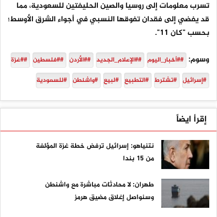
تسرب معلومات إلى روسيا والصين الحليفتين للسعودية، مما
قد يفضي إلى فقدان تفوقها النسبي في أجواء الشرق الأوسط؛
بحسب "كان 11".
وسوم:
##أخبار_اليوم
##الإعلام_الجديد
##الأردن
##فلسطين
##غزة
#إسرائيل
#تشترط
#التطبيع
#لبيع
#واشنطن
#للسعودية
إقرأ ايضاً
نتنياهو: إسرائيل ترفض خطة غزة المؤلفة
من 15 بندا
طهران: لا محادثات مباشرة مع واشنطن
وسنواصل إغلاق مضيق هرمز