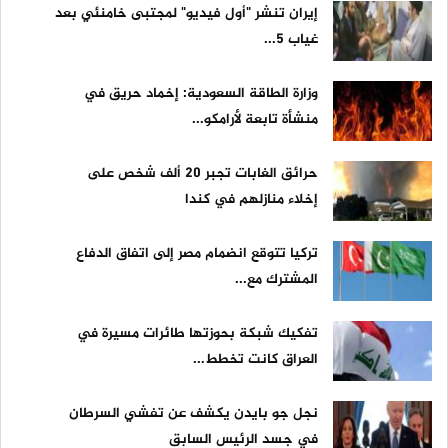
إيران تنشر "أول فيديو" لمجتبى خامنئي بعد
غياب 5...
وزارة الطاقة السعودية: إخماد حريق في
منشأة تابعة لأرامكو...
حرائق الغابات تجبر 20 ألف شخص على
إخلاء منازلهم في كندا
تركيا تتوقع انضمام مصر إلى اتفاق الدفاع
المشترك مع...
تفكيك شبكة بحوزتها طائرات مسيرة في
العراق كانت تخطط...
نجل جو بايدن يكشف عن تفشي السرطان
في جسد الرئيس السابق