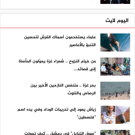
اليوم لايت
علماء يستخدمون أسماك القرش لتحسين
التنبؤ بالأعاصير
من خيام النزوح .. شعراء غزة يحوّلون المأساة
إلى قصائد...
بحر غزة .. متنفس النازحين الأخير بين
الرصاص والتلوث
زياش يعود إلى تدريبات الوداد وفي يده اسم
"فلسطين"
"سوق التنابل" في دمشق .. كيف تحولت