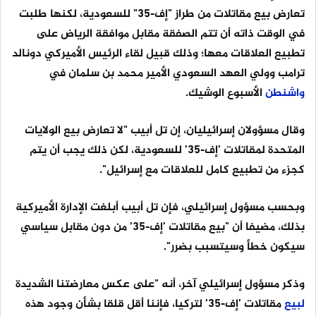
تعارض بيع مقاتلات من طراز "إف-35" للسعودية، لكنها طلبت
في الوقت ذاته أن تتم الصفقة مقابل موافقة الرياض على
تطبيع العلاقات معها؛ وذلك قبيل لقاء الرئيس الأميركي دونالد
ترامب وولي العهد السعودي الأمير محمد بن سلمان في
واشنطن
الأسبوع الوشيك.
وقال مسؤولان إسرائيليان، إن تل أبيب "لا تعارض بيع الولايات
المتحدة لمقاتلات ’إف-35’ للسعودية، لكن ذلك يجب أن يتم
كجزء من تطبيع كامل للعلاقات مع إسرائيل".
وبحسب مسؤول إسرائيلي، فإن تل أبيب أبلغت الإدارة الأميركية
بذلك، مضيفا أن "بيع مقاتلات ’إف-35’ من دون مقابل سياسي
سيكون خطأ وسيتسبب بضرر".
وذكر مسؤول إسرائيلي آخر، أنه "على عكس معارضتنا الشديدة
لبيع
مقاتلات ’إف-35’ لتركيا، فإننا أقل قلقا بشأن وجود هذه