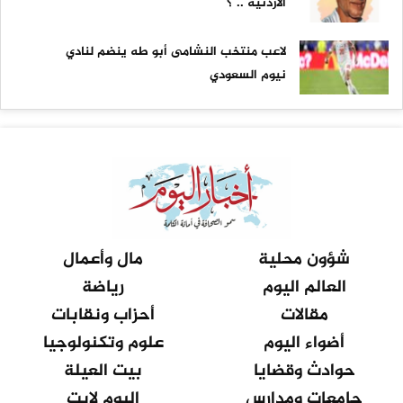
الأردنية .. ؟
لاعب منتخب النشامى أبو طه ينضم لنادي
نيوم السعودي
شؤون محلية
مال وأعمال
العالم اليوم
رياضة
مقالات
أحزاب ونقابات
أضواء اليوم
علوم وتكنولوجيا
حوادث وقضايا
بيت العيلة
جامعات ومدارس
اليوم لايت