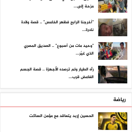
مزحة إلى...
"أخرجنا الرابع فظهر الخامس" .. قصة ولادة
نادرة...
"وحيد مات من أسبوع" .. الصديق المصري
الذي غيّر...
رآه الطيار ولم ترصده الأجهزة .. قصة الجسم
الغامض قرب...
رياضة
الحسين إربد يتعاقد مع مؤمن الساكت