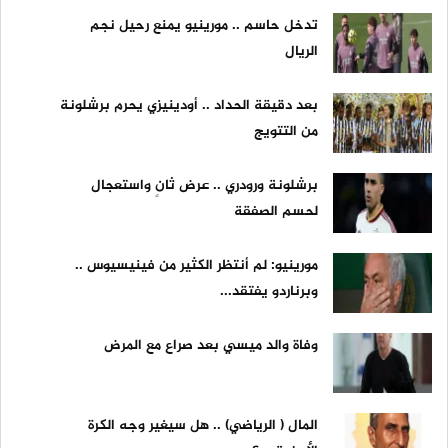
تدخل حاسم .. مورينيو يمنع رحيل نجم
الريال
بعد دقيقة الحداد .. أودينيزي يحرم برشلونة
من التتويج
برشلونة ورودري .. عرض ثانٍ واستعجال
لحسم الصفقة
مورينيو: لم أنتظر الكثير من فينيسيوس ..
وبرناردو يفتقد...
وفاة والد ميسي بعد صراع مع المرض
المال ( الرياضي) .. هل سيغير وجه الكرة