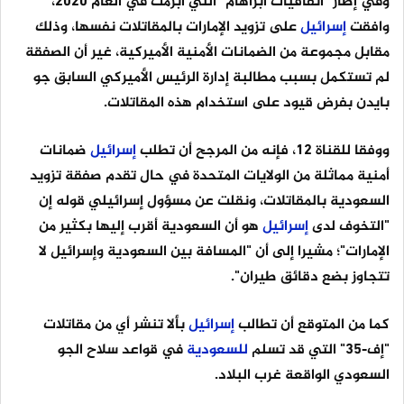
وفي إطار "اتفاقيات أبراهام" التي أبرمت في العام 2020،
وافقت
إسرائيل
على تزويد الإمارات بالمقاتلات نفسها، وذلك
مقابل مجموعة من الضمانات الأمنية الأميركية، غير أن الصفقة
لم تستكمل بسبب مطالبة إدارة الرئيس الأميركي السابق جو
بايدن بفرض قيود على استخدام هذه المقاتلات.
ووفقا للقناة 12، فإنه من المرجح أن تطلب
إسرائيل
ضمانات
أمنية مماثلة من الولايات المتحدة في حال تقدم صفقة تزويد
السعودية بالمقاتلات، ونقلت عن مسؤول إسرائيلي قوله إن
"التخوف لدى
إسرائيل
هو أن السعودية أقرب إليها بكثير من
الإمارات"؛ مشيرا إلى أن "المسافة بين السعودية وإسرائيل لا
تتجاوز بضع دقائق طيران".
كما من المتوقع أن تطالب
إسرائيل
بألا تنشر أي من مقاتلات
"إف-35" التي قد تسلم
للسعودية
في قواعد سلاح الجو
السعودي الواقعة غرب البلاد.