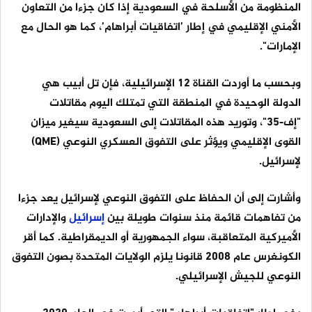
المنظومة من الأسلحة في السعودية إذا كان جزءا من التعاون
الأمني الإقليمي في إطار ’اتفاقيات أبراهام’، كما هو الحال مع
الإمارات".
وبحسب ما أوردت القناة 12 الإسرائيلية، فإن تل أبيب هي
الدولة الوحيدة في المنطقة التي تمتلك اليوم مقاتلات
"إف-35"، وتوريد هذه المقاتلات إلى السعودية سيغير ميزان
القوى الإقليمي ويؤثر على التفوق العسكري النوعي (QME)
لإسرائيل.
وأشارت إلى أن الحفاظ على التفوق النوعي لإسرائيل يعد جزءا
من تفاهمات قائمة منذ سنوات طويلة بين
إسرائيل
والإدارات
الأميركية المتعاقبة، سواء الجمهورية أو الديمقراطية. كما أقر
الكونغرس عام 2008 قانونا يلزم الولايات المتحدة بصون التفوق
النوعي للجيش الإسرائيلي.