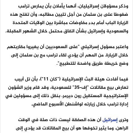
وذكر مسؤولان إسرائيليان، أنهما يأملان بأن يمارس ترامب
ضغوطا على بن سلمان من أجل تليين مطالبه، وأن تفتح هذه
الزيارة الباب أمام بدء مفاوضات مباشرة بين الولايات المتحدة
والسعودية وإسرائيل بشأن اتفاق محتمل خلال الشهور المقبلة.
واعتبر مسؤول إسرائيلي "على السعوديين أن يغيروا مقاربتهم
خلال الزيارة. من المهم أن يؤدي لقاء ترامب مع بن سلمان إلى
وضع خريطة طريق واضحة للتطبيع".
فيما أفادت هيئة البث الإسرائيلية ("كان 11")، بأن تل أبيب
تعارض بيع مقاتلات "إف-35" للسعودية، وقد قام وزير الشؤون
الإستراتيجية المستقيل رون ديرمر، بنقل ذلك إلى مسؤولين في
إدارة ترامب خلال زيارته لواشنطن الأسبوع الماضي.
وترى
إسرائيل
أن هذه الصفقة ليست ذات صلة في الوقت
الراهن، وما يثير تخوفها هو أن بيع المقاتلات قد يؤدي إلى