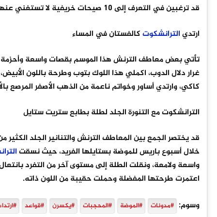
قد ترغبين في التعرف إلى 10 صيحات خريفية لا تستغني عنها
ارتدي
الترانشكوت
كالفستان في المساء
تأتي بعض معاطف الترنش هذا الموسم بقصات واسعة وأحزمة عر
كاكي، وارتدي أساور وخواتم ناعمة من الذهب الأصفر المرصع بال
الترانشكوت مع التنورة الجلد لطلة بطابع ستريت ستايل
قد يختصر الجمع بين المعاطف الترنش والتنانير الجلد الكثير 
خلال أسبوع باريس للموضة بستايلها الفريد، حيث نسقت
الترا
واسعة ولامعة، ونقلت الطلة إلى مستوى آخر من التفرد بانتعال
اعتمرت طرحتها المفضلة وحملت حقيبة من اللون ذاته.
وسوم:
#مدونات
#الموضة
#المحجبات
#يكسرن
#قواعد
#ارتداء