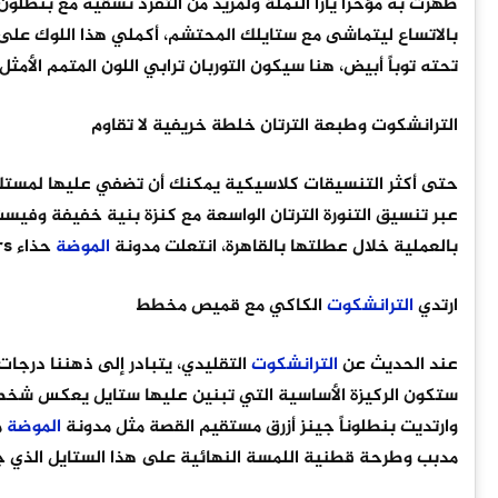
ظهرت به مؤخراً يارا النملة ولمزيد من التفرد نسقيه مع بنط
تحته توباً أبيض، هنا سيكون التوربان ترابي اللون المتمم الأمثل
الترانشكوت وطبعة الترتان خلطة خريفية لا تقاوم
حتى أكثر التنسيقات كلاسيكية يمكنك أن تضفي عليها لمستك 
عبر تنسيق التنورة الترتان الواسعة مع كنزة بنية خفيفة وفيس
بالعملية خلال عطلتها بالقاهرة، انتعلت مدونة
الموضة
حذاء Loafers سويد ترابي اللون وحملت حقيبة Pouch برغندية.
ارتدي
الترانشكوت
الكاكي مع قميص مخطط
عند الحديث عن
الترانشكوت
التقليدي، يتبادر إلى ذهننا درجات
ستكون الركيزة الأساسية التي تبنين عليها ستايل يعكس شخصي
وارتديت بنطلوناً جينز أزرق مستقيم القصة مثل مدونة
الموضة
م
مدبب وطرحة قطنية اللمسة النهائية على هذا الستايل الذي جم