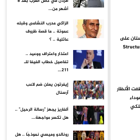
الأردن في كأس العرب بعد 8
أشهر من...
الزاكي مدرب النشامى وقبله
عموتة .. ما قصة ظروف
ستان على
عائلية .. ؟
 وطرحة باللون الأبيض، واختاري البنطلون والبوت الطويل باللون الأسود، واحملي حقيبة Structured
اعتذار واعتراف ووعيد ..
تفاصيل خطاب الفيفا للـ
211...
إيفرتون يعلن ضم لاعب
فت الأنظار
آرسنال
وداء
ملكي
ألفاريز يجهز "رسالة الرحيل" ..
هل تكسر مواجهة...
رونالدو وميسي نموذجًا .. هل