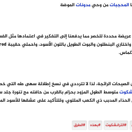
المحجبات
من وحي
مدونات
الموضة
يضة محددة للخصر مما يدفعنا إلى التفكير في اعتمادها مثل الف
غرار دلال الدوب، اكملي هذا اللوك بتوب
ألماس.
من الصيحات الرائجة، لذا لا تترددي في نسخ إطلالة سهى طه التي خط
نشكوت
متوسط الطول المزود بحزام بالقرب من حافته مع تنورة جلد س
 الحذاء المدبب ذي الكعب الملتوي، وللتأكيد على عشقها للأسود ال
#الترانشكوت
#بهذه
#الطرق