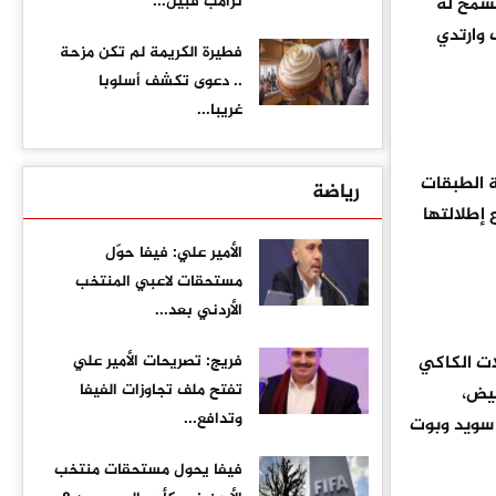
ترامب قبيل...
تسمح له
عة برية وحقيبة Pouch من لون المعطف وارتدي
فطيرة الكريمة لم تكن مزحة
.. دعوى تكشف أسلوبا
غريبا...
 الطبقات
رياضة
إطلالتها
الأمير علي: فيفا حوّل
مستحقات لاعبي المنتخب
الأردني بعد...
ات الكاكي
فريج: تصريحات الأمير علي
تفتح ملف تجاوزات الفيفا
بيض،
وتدافع...
 سويد وبوت
فيفا يحول مستحقات منتخب