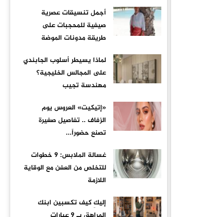
أجمل تنسيقات عصرية
صيفية للمحجبات على
طريقة مدونات الموضة
لماذا يسيطر أسلوب الجابندي
على المجالس الخليجية؟
مهندسة تجيب
«إتيكيت» العروس يوم
الزفاف .. تفاصيل صغيرة
تصنع حضوراً...
غسالة الملابس: 9 خطوات
للتخلص من العفن مع الوقاية
اللازمة
إليكِ كيف تكسبين ابنك
المراهق بـ 9 عبارات