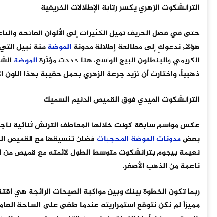
الترانشكوت الزهري يكسر رتابة الإطلالات الخريفية
حتى في فصل الخريف تميل الكثيرات إلى الألوان الفاتحة والناعمة،
هؤلاء ندعوكِ إلى مطالعة إطلالة مدونة
الموضة
منة نبيل التي
الكريمي والبنطلون البيج الواسع، هنا حددت مؤثرة
الموضة
الشه
ذهبياً، واختارت أن تزيد جرعة الزهري بحمل حقيبة بهذا اللون ال
الترانشكوت الميدي فوق القميص الدنيم السميك
عكس مواسم سابقة كونت خلالها المعاطف الترنش ثنائية ناجحة م
بعض
مدونات
الموضة
المحجبات
فضلن تنسيقها مع القميص الدني
نعيمة بيجوم بترانشكوت متوسط الطول لائمته مع قميص من ال
ناعمة من الذهب الأصفر.
مميزاً لم نكن نتوقع استمراريته عندما طغى على الساحة العام 