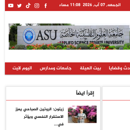
الجمعه, 07 آب, 2026
11:08 مساء
دث وقضايا
بيت العيلة
جامعات ومدارس
اليوم لايت
إقرأ ايضاً
زيتون: الروتين الصباحي يعزز
الاستقرار النفسي ويؤثر
في...