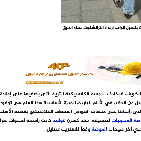
 يكسرن قواعد ارتداء الترانشكوت بهذه الطرق
خريف، فبخلاف اللمسة الكلاسيكية الثرية التي يضفيها على إطلالاتنا
يل من الدفء في الأيام الباردة، الميزة الأساسية هذا العام هى توفره
ع التي رأيناها على منصات العروض المعطف الكلاسيكي بقصته الأصلي
ضة
المحجبات
لتنسيقه، فقد كسرن
قواعد
كانت راسخة لسنوات حول
اكبي آخر صيحات
الموضة
وفقاً للستريت ستايل.