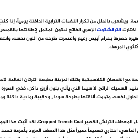
 ويشعرن بالملل من تكرار النغمات الترابية الدافئة يومياً، إذا كنتِ
 اختارت
الترانشكوت
الزهري الفاتح ليكون المكمل لإطلالتها بالقميص
يرة خصرها بحزام أبيض رفيع واعتمرت طرحة من اللون نفسه، وانتع
أنثوي المرهف.
ع القمصان الكلاسيكية وتلك المزينة بطبعة الترتان الخالدة، لاحظ
م السميك الرائج، لا سيما الذي يأتي بلون أزرق داكن، ففي الصورة 
طول نفسه، وتممت أناقتها بطرحة سوداء وحقيبة رمادية داكنة وم
ربما تكون الخطوة بينك وبين مواكبة الصيحات الرائجة هي اقتناء المعطف الترنش القصير at
الماضي، اختاري تصميماً مميزاً مثل هذا العطف المزود بأحزمة تحدد 