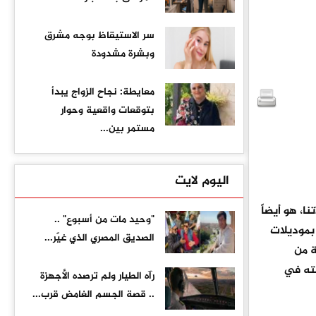
سر الاستيقاظ بوجه مشرق
وبشرة مشدودة
معايطة: نجاح الزواج يبدأ
بتوقعات واقعية وحوار
مستمر بين...
اليوم لايت
، هو أيضاً
"وحيد مات من أسبوع" ..
 بموديلات
الصديق المصري الذي غيّر...
ة من
ته في
رآه الطيار ولم ترصده الأجهزة
.. قصة الجسم الغامض قرب...