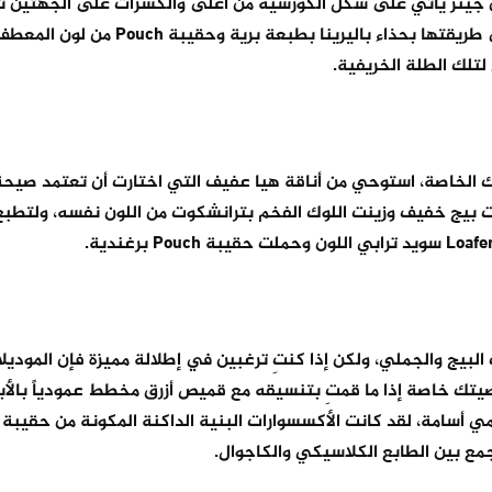
لون جينز يأتي على شكل الكورسيه من أعلى والكسرات على الجهتين 
بالاتساع ليتماشى مع ستايلك المحتشم، أكملي هذا اللوك على طريقتها بحذاء باليرينا بطب
 لتلك الطلة الخريفية.
الخاصة، استوحي من أناقة هيا عفيف التي اختارت أن تعتمد صيحة
ت بيج خفيف وزينت اللوك الفخم بترانشكوت من اللون نفسه، ولتطبع 
 البيج والجملي، ولكن إذا كنتِ ترغبين في إطلالة مميزة فإن الموديل
تك خاصة إذا ما قمتِ بتنسيقه مع قميص أزرق مخطط عمودياً بالأ
ي أسامة، لقد كانت الأكسسوارات البنية الداكنة المكونة من حقيبة
ع بين الطابع الكلاسيكي والكاجوال.