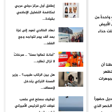
إطلاق أول مركز دولي عربي
لمكافحة التضليل الإعلامي
 واحدةً من
بقيادة...
 الأبيض
نهاد الخالدي تعود إلى غزة
لت حذاء
بعد ألف يوم لتواجه وجع
الفقد...
"أمانة تعالوا معنا" .. صرخاتٌ
لا تزال تطارد...
نا أن
تظهر
هل بين الركاب طبيب؟ .. وزير
جوهرات
الصحة التركي يتدخل
لإسعاف...
Cropped Trench Co، لقد أثبت هذا الموديل حضوراً
توقيف مسلح في ملعب
الخصر الذي
غولف تابع للرئيس الأميركي