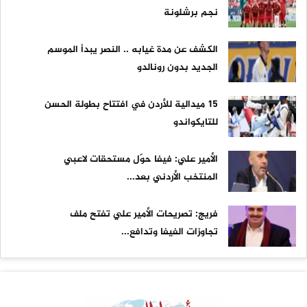
نجم برشلونة
الكشف عن مدة غيابه .. النصر يبدأ الموسم
الجديد بدون رونالدو
15 ميدالية للأردن في افتتاح بطولة الحسن
للتايكواندو
الأمير علي: فيفا حوّل مستحقات لاعبي
المنتخب الأردني بعد...
فريج: تصريحات الأمير علي تفتح ملف
تجاوزات الفيفا وتدافع...