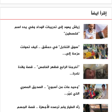
إقرأ ايضاً
زياش يعود إلى تدريبات الوداد وفي يده اسم
"فلسطين"
"سوق التنابل" في دمشق .. كيف تحولت
مزحة إلى...
"أخرجنا الرابع فظهر الخامس" .. قصة ولادة
نادرة...
"وحيد مات من أسبوع" .. الصديق المصري
الذي غيّر...
رآه الطيار ولم ترصده الأجهزة .. قصة الجسم