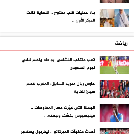
بـ3 عمليات قلب مفتوح .. النهاية كانت
المركز الأول...
رياضة
لاعب منتخب النشامى أبو طه ينضم لنادي
نيوم السعودي
حارس ريال مدريد السابق: المغرب خصم
سيئ للغاية
الجملة التي غيّرت مسار المفاوضات ..
فينيسيوس يكشف وجهته...
أحدث مفاجآت الميركاتو .. ليفربول يستعير