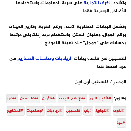
وتشدد
الغرف
التجارية
على سرية المعلومات واستخدامها
للأغراض الرسمية فقط.
وتشمل البيانات المطلوبة الاسم، ورقم الهوية، وتاريخ الميلاد،
ورقم الجوال، وعنوان السكن، واستخدام بريد إلكتروني مرتبط
بحسابك على "جوجل" عند تعبئة النموذج.
للتسجيل في قاعدة بيانات
الرياديات
وصاحبات
المشاريع
في
غزة، اضغط هنا
المصدر / فلسطين أون لاين
وسوم:
##أخبار_اليوم
##الإعلام_الجديد
##الأردن
##فلسطين
##غزة
#الغرف
#التجارية
#باب
#تسجيل
#الرياديات
#وصاحبات
#المشاريع
#غزة