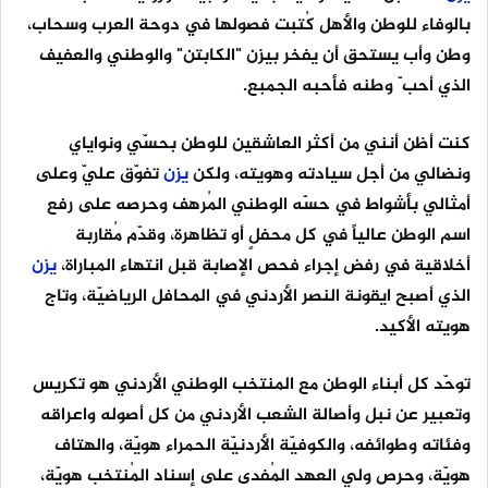
بالوفاء للوطن والأهل كُتبت فصولها في دوحة العرب وسحاب،
وطن وأب يستحق أن يفخر بيزن "الكابتن" والوطني والعفيف
الذي أحب ّ وطنه فأحبه الجمبع.
كنت أظن أنني من أكثر العاشقين للوطن بحسّي ونواياي
ونضالي من أجل سيادته وهويته، ولكن
يزن
تفوّق عليّ وعلى
أمثالي بأشواط في حسّه الوطني المُرهف وحرصه على رفع
اسم الوطن عالياً في كل محفلٍ أو تظاهرة، وقدّم مُقاربة
أخلاقية في رفض إجراء فحص الإصابة قبل انتهاء المباراة،
يزن
الذي أصبح ايقونة النصر الأردني في المحافل الرياضيّة، وتاج
هويته الأكيد.
توحّد كل أبناء الوطن مع المنتخب الوطني الأردني هو تكريس
وتعبير عن نبل وأصالة الشعب الأردني من كل أصوله واعراقه
وفئاته وطوائفه، والكوفيّة الأردنيّة الحمراء هويّة، والهتاف
هويّة، وحرص ولي العهد المُفدى على إسناد المُنتخب هويّة،