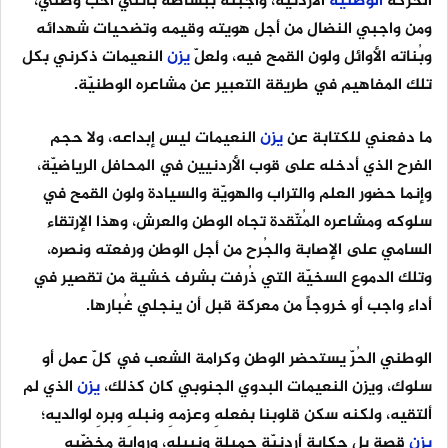
الحركة
الوطنيّة
الأردنيّة، وأجبته ببساطة بأنني أحب وطني،
ومن واجبي النضال من أجل هويته وقيمه وتضحيات شهدائه
وبُناته الأوائل ولون القمح فيه، ولعلّ
يزن
النعيمات ذكرني بكل
تلك المفاهيم في طريقة التعبير عن مشاعره الوطنيّة.
ما دفعني للكتابة عن
يزن
النعيمات ليس إبداعه، ولا حجم
الفرح الذي أدخله على قوب الأردنيين في المحافل الرياضيّة،
وإنما حضور العلم والتراب والهويّة والسيادة ولون القمح في
سلوكه ومشاعره المُتّقدة تجاه الوطن والعرش، وهذا الإرتقاء
السامي على الإصابة والجُرح من أجل الوطن ورفعته ونصره،
وتلك الدموع السخيّة التي ذُرفت بشرف خشية من تقصير في
أداء واجب أو خروجاً من معركة قبل أن ينجلي غُبارها.
الوطني الحُرّ يستحضر الوطن وكرامة الشعب في كلّ عمل أو
سلوك، ويزن النعيمات البدوي الجنوبي كان كذلك،
يزن
الذي لم
ألتقيه، ولكنه سكن قلوبنا بفعلهِ وعزمهِ ونبلهِ وبرهِ لوالديه؛
يزن
قصة بل حكاية أردنيّة جميلة ونبيله، ورواية مخضّبه