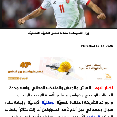
يزن النعيمات؛ عندما تنطق الهويّة الوطنيّة
16-12-2025 02:43 PM
اخبار اليوم
- العرش والجيش والمنتخب الوطني رواسخ وحدة
الخطاب الوطني، وقواسم مشاعر الأسرة الأردنيّة الواحدة،
والروافد الشريفة المتقدة للهويّة
الوطنيّة
الأردنيّة، وإجابة على
سؤال وجهه لي قبل أيام لأحد المسؤولين أما زلت متأثراً بخطاب