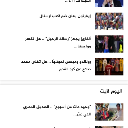
الفيفا للـ 211...
إيفرتون يعلن ضم لاعب آرسنال
ألفاريز يجهز "رسالة الرحيل" .. هل تكسر
مواجهة...
رونالدو وميسي نموذجًا .. هل تخلى محمد
صلاح عن كرة القدم...
اليوم لايت
"وحيد مات من أسبوع" .. الصديق المصري
الذي غيّر...