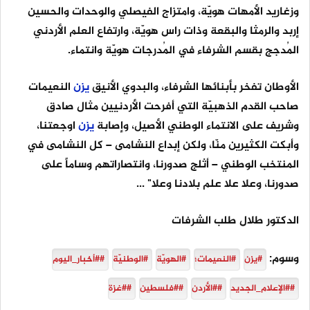
وزغاريد الأمهات هويّة، وامتزاج الفيصلي والوحدات والحسين
إربد والرمثا والبقعة وذات راس هويّة، وارتفاع العلم الأردني
المُدجج بقسم الشرفاء في المُدرجات هويّة وانتماء.
الأوطان تفخر بأبنائها الشرفاء، والبدوي الأنيق
يزن
النعيمات
صاحب القدم الذهبيّة التي أفرحت الأردنيين مثال صادق
وشريف على الانتماء الوطني الأصيل، وإصابة
يزن
اوجعتنا،
وأبكت الكثيرين منّا، ولكن إبداع النشامى – كل النشامى في
المنتخب الوطني – أثلج صدورنا، وانتصاراتهم وساماً على
صدورنا، وعلا علا علم بلادنا وعلا" ...
الدكتور طلال طلب الشرفات
وسوم:
#يزن
#النعيمات؛
#الهويّة
#الوطنيّة
##أخبار_اليوم
##الإعلام_الجديد
##الأردن
##فلسطين
##غزة