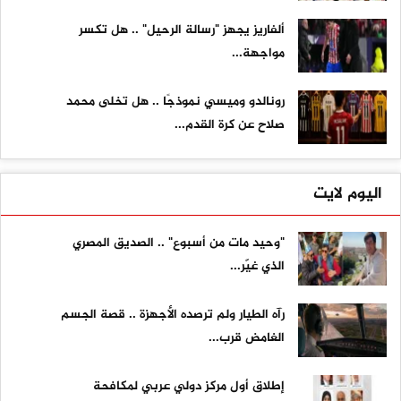
ألفاريز يجهز "رسالة الرحيل" .. هل تكسر
مواجهة...
رونالدو وميسي نموذجًا .. هل تخلى محمد
صلاح عن كرة القدم...
اليوم لايت
"وحيد مات من أسبوع" .. الصديق المصري
الذي غيّر...
رآه الطيار ولم ترصده الأجهزة .. قصة الجسم
الغامض قرب...
إطلاق أول مركز دولي عربي لمكافحة