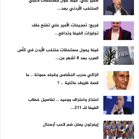
الأمير علي: فيفا حوّل مستحقات لاعبي
المنتخب الأردني بعد...
فريج: تصريحات الأمير علي تفتح ملف
تجاوزات الفيفا وتدافع...
فيفا يحول مستحقات منتخب الأردن في كأس
العرب بعد 8 أشهر من...
الزاكي مدرب النشامى وقبله عموتة .. ما
قصة ظروف عائلية .. ؟
اعتذار واعتراف ووعيد .. تفاصيل خطاب
الفيفا للـ 211...
إيفرتون يعلن ضم لاعب آرسنال