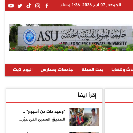
الجمعه, 07 آب, 2026
1:36 مساء
دث وقضايا
بيت العيلة
جامعات ومدارس
اليوم لايت
إقرأ ايضاً
"وحيد مات من أسبوع" ..
الصديق المصري الذي غيّر...