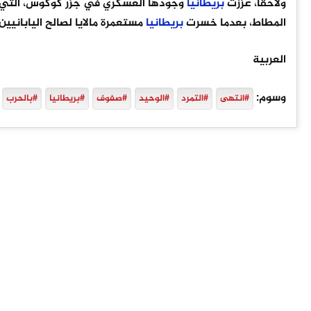
ولاحقاً، عززت
بريطانيا
وجودها العسكري في جزر كوكوس، التي ا
المطاط، بعدما خسرت
بريطانيا
مستعمرة مالايا لصالح اليابانيين.
العربية
وسوم:
#انتهى
#التمرد
#الوحيد
#صفوف
#بريطانيا
#بالحرب