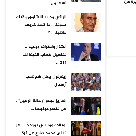
رة من
أشهر من...
الزاكي مدرب النشامى وقبله
عموتة .. ما قصة ظروف
عائلية .. ؟
اعتذار واعتراف ووعيد ..
تفاصيل خطاب الفيفا للـ
211...
إيفرتون يعلن ضم لاعب
آرسنال
ألفاريز يجهز "رسالة الرحيل" ..
هل تكسر مواجهة...
رونالدو وميسي نموذجًا .. هل
تخلى محمد صلاح عن كرة