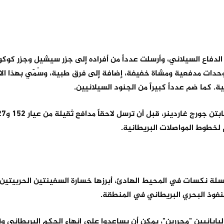
 وحدات مدفعية ومشاة خفيفة، إضافة إلى فرق طبية، وسُمّي بهذا ال
 كما ضم عدداً كبيراً من الجنود السيلانيين.
 لخطوط المواصلات البريطانية.
ة نكسات في المحيط الهادئ، أبرزها خسارة السفينتين الحربيتين "أ
لنفوذ البحري البريطاني في المنطقة.
 اليابانيين "محررين"، يمكن أن يساعدوا على إنهاء الحكم البريطاني 