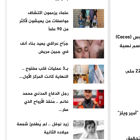
علماء يزعمون اكتشاف
مواصفات من يعيشون لأكثر
من 90 عاماً
في سبتمبر 1939، حالة التأهب داخل فيلق الدفاع السيلاني، وأرسلت عدداً من أفراده إلى جزر سيشيل وجزر كوكوس (Cocos)
جرّاح عراقي يعيد بناء أنف
اسم نسبة
في جبين مريض
بـ3 عمليات قلب مفتوح ..
نحو 75 جندياً في جزر كوكوس بقيادة الكابتن جورج غاردينر، قبل أن ترسل لاحقاً مدافع ثقيلة من عيار 152 و227 ملم،
النهاية كانت المركز الأول...
رجل الدفاع المدني محمد
غانم .. مُنقذ الأرواح الذي
صار...
مير ويلز"
زيد نوفل .. لم يُطفئ شمعة
ميلاده الثانية
وتحقيق