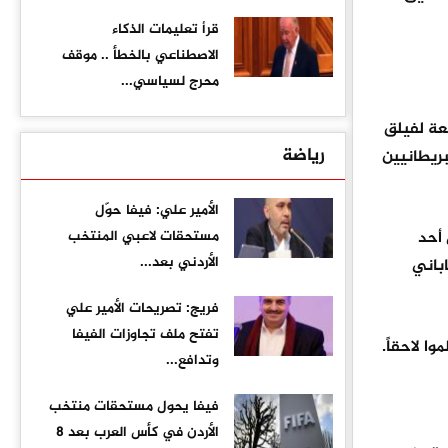
قرأ تعليمات الذكاء
الاصطناعي بالخطأ .. موقف
محرج لسياسي...
 التابعة لفيلق
رياضة
 البريطانيين
الأمير علي: فيفا حوّل
أحد
مستحقات لاعبي المنتخب
الأردني بعد...
باني
فريج: تصريحات الأمير علي
تفتح ملف تجاوزات الفيفا
ا لاحقاً.
وتدافع...
فيفا يحول مستحقات منتخب
الأردن في كأس العرب بعد 8