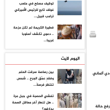
توقيف مسلح في ملعب
غولف تابع للرئيس الأميركي
ترامب قبيل...
فطيرة الكريمة لم تكن مزحة
.. دعوى تكشف أسلوبا
غريبا...
اليوم لايت
بين رصاصة سرقت الحلم
اتصالات حدودي ألماني
وفقدٍ عمّق الجرح .. شمس
تنتظر فرصةً...
تفشي الحصبة في جبل مرة
.. هل تنهار آخر معاقل الصحة
لمانيا، وتتجه إلى رفع حالة
بدارفور؟