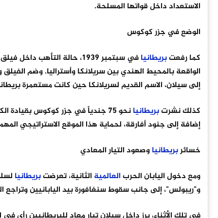
الاستعداد داخل قواتها المسلحة.
الوضع في جزر كوكوس
كما رفعت
بريطانيا
الواقعة بالمحيط الهندي بين سريلانكا وأستراليا. وضم الفيلق
إلى سيلان، الاسم القديم لسريلانكا حين كانت مستعمرة بريطانية.
كذلك نشرت
بريطانيا
إضافة إلى جنود أفارقة، لحماية هذا الموقع الاستراتيجي المهم
خسائر
بريطانيا
وصعود التيار المعادي
ومع دخول اليابان الحرب
العالمية
الثانية، تعرضت
بريطانيا
لسلسل
و"ريبولس"، إلى جانب سقوط سنغافورة بيد اليابانيين وتراجع ا
في تلك الأثناء، برز داخل سيلان تيار معادٍ للبريطانيين رأى في