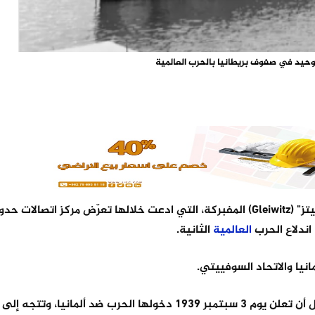
لوحيد في صفوف بريطانيا بالحرب العالمية
- يوم 1 سبتمبر 1939، استغلت ألمانيا "حادثة غلايفيتز" (Gleiwitz) المفبركة، التي ادعت خلالها تعرّض مركز 
اندلاع الحرب
العالمية
الثانية.
نيا والاتحاد السوفييتي.
ومع بداية الغزو الألماني، وجهت لندن إنذاراً أخيراً إلى برلين، قبل أن تعلن يوم 3 سبتمبر 1939 دخولها الحرب ضد أ