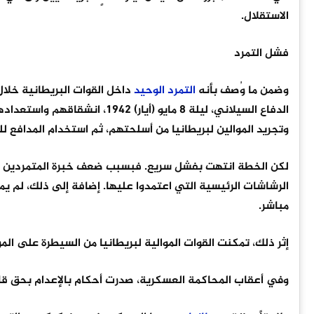
الاستقلال.
فشل التمرد
وضمن ما وُصف بأنه
التمرد
الوحيد
داخل القوات البريطانية خلا
الدفاع السيلاني، ليلة 8 مايو (
وتجريد الموالين لبريطانيا من أسلحتهم، ثم استخدام المدافع ل
لكن الخطة انتهت بفشل سريع. فبسبب ضعف خبرة المتمردين في 
الرشاشات الرئيسية التي اعتمدوا عليها. إضافة إلى ذلك، لم 
مباشر.
إثر ذلك، تمكنت القوات الموالية لبريطانيا من السيطرة على الم
وفي أعقاب المحاكمة العسكرية، صدرت أحكام بالإعدام بحق قادة التمرد، ونُف