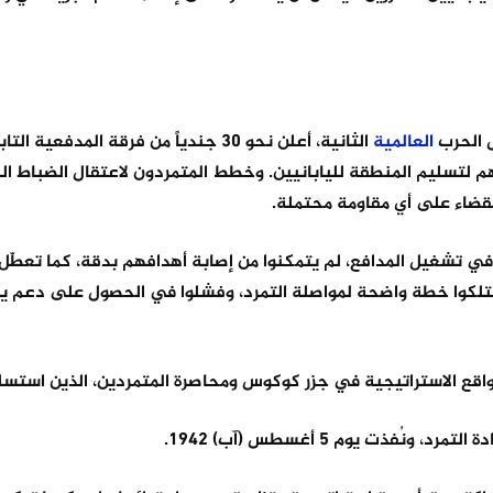
ل الحرب
العالمية
الثانية، أعلن نحو 30 جندياً من فرقة المدفعية
أيار) 1942، انشقاقهم واستعدادهم لتسليم المنطقة لليابانيين. وخطط المتمردون لاعتقال الضباط
لقضاء على أي مقاومة محتملة.
تشغيل المدافع، لم يتمكنوا من إصابة أهدافهم بدقة، كما تعطّل 
يمتلكوا خطة واضحة لمواصلة التمرد، وفشلوا في الحصول على دعم يا
واقع الاستراتيجية في جزر كوكوس ومحاصرة المتمردين، الذين استسلمو
ذت يوم 5 أغسطس (آب) 1942.