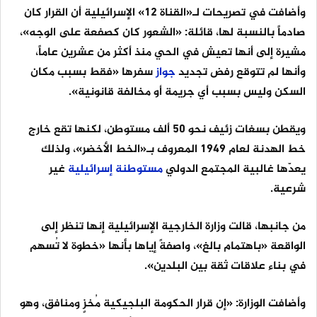
وأضافت في تصريحات لـ«القناة 12» الإسرائيلية أن القرار كان
صادماً بالنسبة لها، قائلة: «الشعور كان كصفعة على الوجه»،
مشيرة إلى أنها تعيش في الحي منذ أكثر من عشرين عاماً،
وأنها لم تتوقع رفض تجديد
جواز
سفرها «فقط بسبب مكان
السكن وليس بسبب أي جريمة أو مخالفة قانونية».
ويقطن بسغات زئيف نحو 50 ألف مستوطن، لكنها تقع خارج
خط الهدنة لعام 1949 المعروف بـ«الخط الأخضر»، ولذلك
يعدّها غالبية المجتمع الدولي
مستوطنة
إسرائيلية
غير
شرعية.
من جانبها، قالت وزارة الخارجية الإسرائيلية إنها تنظر إلى
الواقعة «باهتمام بالغ»، واصفةً إياها بأنها «خطوة لا تُسهم
في بناء علاقات ثقة بين البلدين».
وأضافت الوزارة: «إن قرار الحكومة البلجيكية مُخزٍ ومنافق، وهو