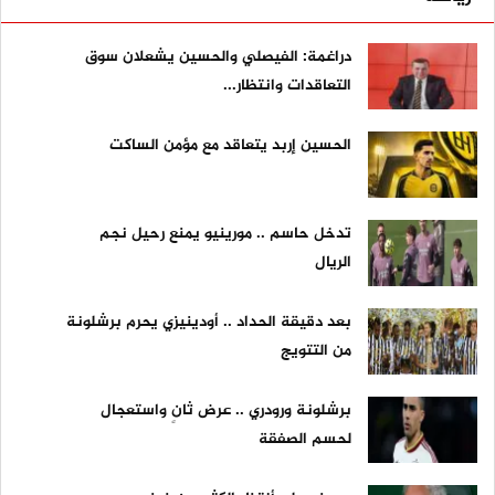
دراغمة: الفيصلي والحسين يشعلان سوق
التعاقدات وانتظار...
الحسين إربد يتعاقد مع مؤمن الساكت
تدخل حاسم .. مورينيو يمنع رحيل نجم
الريال
بعد دقيقة الحداد .. أودينيزي يحرم برشلونة
من التتويج
برشلونة ورودري .. عرض ثانٍ واستعجال
لحسم الصفقة