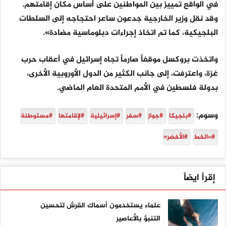
في الواقع تمييز بين المواطنين على أساس مكان إقامتهم.
وقد نقل وزير الخارجية جدعون ساعر احتجاجه إلى السلطات
البلجيكية، كما تم اتخاذ إجراءات دبلوماسية مضادة».
واتخذت بروكسل موقفاً صارماً تجاه إسرائيل في أعقاب حرب
غزة، واعترفت، إلى جانب الكثير من الدول الأوروبية الأخرى،
بدولة فلسطين في الأمم المتحدة العام الماضي.
وسوم:
#بلجيكا
#جواز
#سفر
#إسرائيلية
#لإقامتها
#مستوطنة
#«الخط
#الأخضر»
إقرأ ايضاً
علماء يستخدمون أسماك القرش لتحسين
التنبؤ بالأعاصير