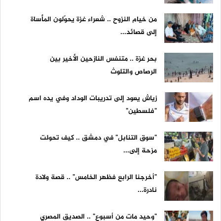
من خيام النزوح .. شعراء غزة يحوّلون المأساة
إلى قصائد...
بحر غزة .. متنفس النازحين الأخير بين
الرصاص والتلوث
زياش يعود إلى تدريبات الوداد وفي يده اسم
"فلسطين"
"سوق التنابل" في دمشق .. كيف تحولت
مزحة إلى...
"أخرجنا الرابع فظهر الخامس" .. قصة ولادة
نادرة...
"وحيد مات من أسبوع" .. الصديق المصري