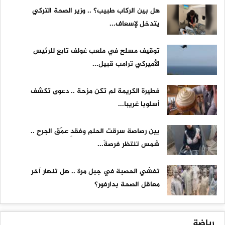
هل بين الركاب طبيب؟ .. وزير الصحة التركي
يتدخل لإسعاف...
توقيف مسلح في ملعب غولف تابع للرئيس
الأميركي ترامب قبيل...
فطيرة الكريمة لم تكن مزحة .. دعوى تكشف
أسلوبا غريبا...
بين رصاصة سرقت الحلم وفقدٍ عمّق الجرح ..
شمس تنتظر فرصةً...
تفشي الحصبة في جبل مرة .. هل تنهار آخر
معاقل الصحة بدارفور؟
رياضة