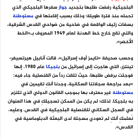
البلجيكية رفضت طلبها بتجديد
جواز
سفرها البلجيكي الذي
تحمله منذ فترة طويلة؛ وذلك بسبب إقامتها في
مستوطنة
بسغات زئيف الواقعة في ضاحية من ضواحي القدس الشرقية،
والتي تقع خارج خط الهدنة لعام 1949 المعروف بـ«الخط
الأخضر».
وحسب صحيفة «تايمز أوف إسرائيل»، قالت آنابيل هيرتسيغر-
تينتزر، التي هاجرت إلى إسرائيل من
بلجيكا
عام 1980، إنها
فوجئت برفض طلبها، حيث تلقت رداً من القنصلية جاء فيه:
«بعد مراجعة سجلاتنا السكانية، وجدنا أنكِ تقيمين في
مستوطنة
غير معترف بها بموجب القانون الدولي الذي تلتزم
به بلجيكا. لذلك؛ لم يكن من الممكن تسجيلكِ في هذا العنوان
في السجل السكاني للقنصلية البلجيكية في القدس. وعليه،
نُعلمكِ أنكِ لم تعودي مسجلة لدى البعثة الدبلوماسية في
القدس».