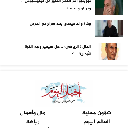
مورينيو: لم أنتظر الكثير من فينيسيوس ..
وبرناردو يفتقد...
وفاة والد ميسي بعد صراع مع المرض
المال ( الرياضي) .. هل سيغير وجه الكرة
الأردنية .. ؟
شؤون محلية
مال وأعمال
العالم اليوم
رياضة