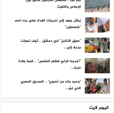
بحر غزة .. متنفس النازحين الأخير بين
الرصاص والتلوث
زياش يعود إلى تدريبات الوداد وفي يده اسم
"فلسطين"
"سوق التنابل" في دمشق .. كيف تحولت
مزحة إلى...
"أخرجنا الرابع فظهر الخامس" .. قصة ولادة
نادرة...
"وحيد مات من أسبوع" .. الصديق المصري
الذي غيّر...
اليوم لايت