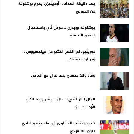
بعد دقيقة الحداد .. أودينيزي يحرم برشلونة
من التتويج
برشلونة ورودري .. عرض ثانٍ واستعجال
لحسم الصفقة
مورينيو: لم أنتظر الكثير من فينيسيوس ..
وبرناردو يفتقد...
وفاة والد ميسي بعد صراع مع المرض
المال ( الرياضي) .. هل سيغير وجه الكرة
الأردنية .. ؟
لاعب منتخب النشامى أبو طه ينضم لنادي
نيوم السعودي