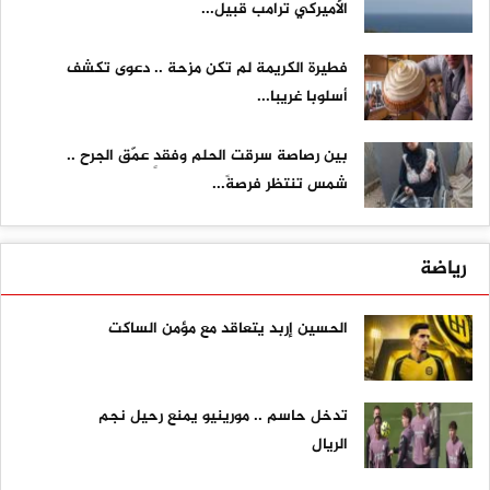
الأميركي ترامب قبيل...
فطيرة الكريمة لم تكن مزحة .. دعوى تكشف
أسلوبا غريبا...
بين رصاصة سرقت الحلم وفقدٍ عمّق الجرح ..
شمس تنتظر فرصةً...
رياضة
الحسين إربد يتعاقد مع مؤمن الساكت
تدخل حاسم .. مورينيو يمنع رحيل نجم
الريال