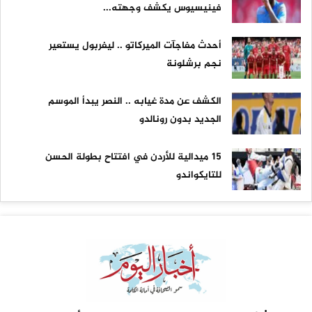
فينيسيوس يكشف وجهته...
أحدث مفاجآت الميركاتو .. ليفربول يستعير
نجم برشلونة
الكشف عن مدة غيابه .. النصر يبدأ الموسم
الجديد بدون رونالدو
15 ميدالية للأردن في افتتاح بطولة الحسن
للتايكواندو