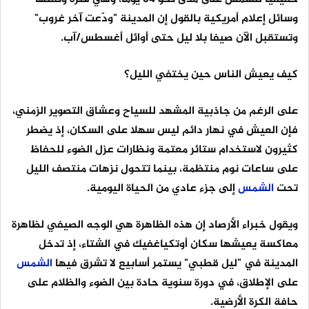
وسائل إعلام أمريكية بالقول إن المدينة "ودّعت آخر غروب"
وتستقبل الآن صيفا بلا ليل حتى أوائل أغسطس/آب.
كيف يعيش الناس حين يختفي الليل؟
على الرغم من جاذبية المشهد للسياح وعشاق التصوير الزمني،
فإن العيش في نهار دائم ليس سهلا على السكان، إذ يضطر
كثيرون لاستخدام ستائر معتمة ونظارات عزل الضوء للحفاظ
على ساعات نوم منتظمة، بينما تتحول نزهات منتصف الليل
تحت
الشمس
إلى جزء عادي من الحياة اليومية.
ويقول خبراء الأرصاد إن هذه الظاهرة هي الوجه الصيفي لظاهرة
معاكسة يعيشها سكان أوتكياغفيك في الشتاء، إذ تدخل
المدينة في "ليل قطبي" يستمر أسابيع لا تشرق فيها
الشمس
على الإطلاق، في دورة سنوية حادة بين الضوء والظلام على
حافة الكرة الأرضية.