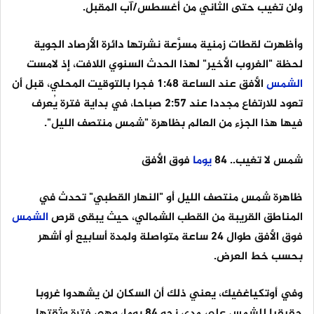
ولن تغيب حتى الثاني من أغسطس/آب المقبل.
وأظهرت لقطات زمنية مسرَّعة نشرتها دائرة الأرصاد الجوية
لحظة "الغروب الأخير" لهذا الحدث السنوي اللافت، إذ لامست
الشمس
الأفق عند الساعة 1:48 فجرا بالتوقيت المحلي، قبل أن
تعود للارتفاع مجددا عند 2:57 صباحا، في بداية فترة يُعرف
فيها هذا الجزء من العالم بظاهرة "شمس منتصف الليل".
شمس لا تغيب.. 84
يوما
فوق الأفق
ظاهرة شمس منتصف الليل أو "النهار القطبي" تحدث في
المناطق القريبة من القطب الشمالي، حيث يبقى قرص
الشمس
فوق الأفق طوال 24 ساعة متواصلة ولمدة أسابيع أو أشهر
بحسب خط العرض.
وفي أوتكياغفيك، يعني ذلك أن السكان لن يشهدوا غروبا
حقيقيا للشمس على مدى نحو 84 يوما، وهي فترة وثقتها