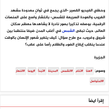
وحظي الفيديو القصير -الذي يجمع في ثوانٍ معدودة مشهد
الغروب والعودة السريعة للشمس- بانتشار واسع على المنصات
الرقمية، بوصفه تذكيرا بصور نادرة لا يشاهدها معظم سكان
العالم، حيث تبقى
الشمس
في أغلب المدن ضيفا منتظما بين
شروق وغروب، مع طرح سؤال: كيف يتغير شعور الإنسان بالوقت
عندما ينقلب إيقاع الضوء والظلام رأسا على عقب؟
الجزيرة
وسوم:
#هنا
#تنام
#الشمس
#مدينة
#تبدأ
#يوما
#النهار
#المتواصل
إقرأ ايضاً