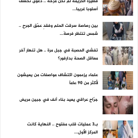
فطيرة الكريمة لم تكن مزحة .. دعوى تكشف
أسلوبا غريبا...
بين رصاصة سرقت الحلم وفقدٍ عمّق الجرح ..
شمس تنتظر فرصةً...
تفشي الحصبة في جبل مرة .. هل تنهار آخر
معاقل الصحة بدارفور؟
علماء يزعمون اكتشاف مواصفات من يعيشون
لأكثر من 90 عاماً
جرّاح عراقي يعيد بناء أنف في جبين مريض
بـ3 عمليات قلب مفتوح .. النهاية كانت
المركز الأول...