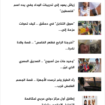
زياش يعود إلى تدريبات الوداد وفي يده اسم
"فلسطين"
"سوق التنابل" في دمشق .. كيف تحولت
مزحة إلى...
"أخرجنا الرابع فظهر الخامس" .. قصة ولادة
نادرة...
"وحيد مات من أسبوع" .. الصديق المصري
الذي غيّر...
رآه الطيار ولم ترصده الأجهزة .. قصة الجسم
الغامض قرب...
إطلاق أول مركز دولي عربي لمكافحة
التضليل الإعلامي بقيادة...