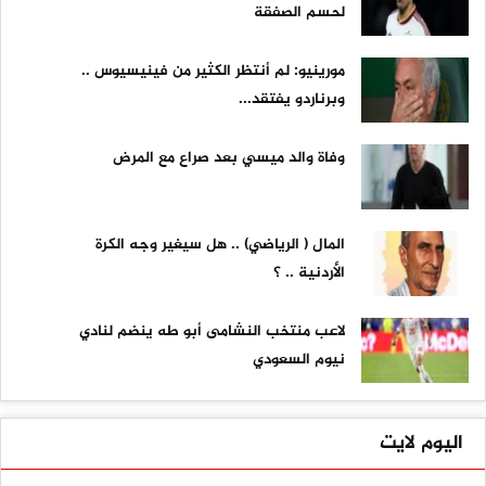
لحسم الصفقة
مورينيو: لم أنتظر الكثير من فينيسيوس ..
وبرناردو يفتقد...
وفاة والد ميسي بعد صراع مع المرض
المال ( الرياضي) .. هل سيغير وجه الكرة
الأردنية .. ؟
لاعب منتخب النشامى أبو طه ينضم لنادي
نيوم السعودي
اليوم لايت