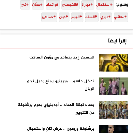
وسوم:
#استكمال
#مباراة
#الفيصلي
#واتحاد
#عمّان
#في
#نهائي
#دوري
#السلة
#اليوم
#دون
#جماهير
إقرأ ايضاً
الحسين إربد يتعاقد مع مؤمن الساكت
تدخل حاسم .. مورينيو يمنع رحيل نجم
الريال
بعد دقيقة الحداد .. أودينيزي يحرم برشلونة
من التتويج
برشلونة ورودري .. عرض ثانٍ واستعجال