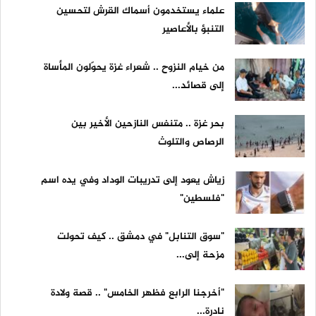
علماء يستخدمون أسماك القرش لتحسين
التنبؤ بالأعاصير
من خيام النزوح .. شعراء غزة يحوّلون المأساة
إلى قصائد...
بحر غزة .. متنفس النازحين الأخير بين
الرصاص والتلوث
زياش يعود إلى تدريبات الوداد وفي يده اسم
"فلسطين"
"سوق التنابل" في دمشق .. كيف تحولت
مزحة إلى...
"أخرجنا الرابع فظهر الخامس" .. قصة ولادة
نادرة...