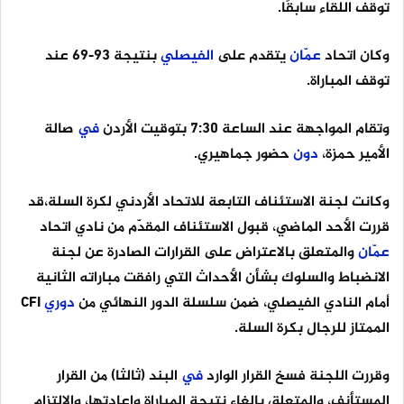
توقف اللقاء سابقًا.
وكان اتحاد
عمّان
يتقدم على
الفيصلي
بنتيجة 93-69 عند
توقف المباراة.
وتقام المواجهة عند الساعة 7:30 بتوقيت الأردن
في
صالة
الأمير حمزة،
دون
حضور جماهيري.
وكانت لجنة الاستئناف التابعة للاتحاد الأردني لكرة السلة،قد
قررت الأحد الماضي، قبول الاستئناف المقدّم من نادي اتحاد
عمّان
والمتعلق بالاعتراض على القرارات الصادرة عن لجنة
الانضباط والسلوك بشأن الأحداث التي رافقت مباراته الثانية
أمام النادي الفيصلي، ضمن سلسلة الدور النهائي من
دوري
CFI
الممتاز للرجال بكرة السلة.
وقررت اللجنة فسخ القرار الوارد
في
البند (ثالثا) من القرار
المستأنف، والمتعلق بإلغاء نتيجة المباراة وإعادتها، والالتزام