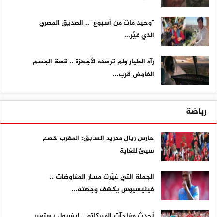
"وحيد مات من أسبوع" .. الصديق المصري
الذي غيّر...
رآه الطيار ولم ترصده الأجهزة .. قصة الجسم
الغامض قرب...
رياضة
حارس ريال مدريد السابق: المغرب خصم
سيئ للغاية
الجملة التي غيّرت مسار المفاوضات ..
فينيسيوس يكشف وجهته...
أحدث مفاجآت الميركاتو .. ليفربول يستعير