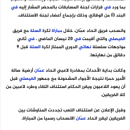
بما ورد
في
قرارات لجنة المسابقات بالمحضر المشار إليه
في
البند (أ) من الوقائع، وذلك بإجماع أعضاء لجنة الاستئناف.
وانسحب فريق اتحاد عمّان، خلال
مباراة
لكرة
السلة
مع فريق
الفيصلي
والتي أقيمت
في
20 نيسان الماضي ،
في
ثاني
مواجهات سلسلة
نهائي
الدوري الممتاز لكرة
السلة
قبل 9
دقائق من نهايتها.
وكانت بداية الأحداث بمغادرة لاعبي اتحاد
عمّان
أرضية صالة
الأمير حمزة نتيجة الأجواء المشحونة مع جمهور
الفيصلي
قبل
أن يعود اللاعبون ويقرر الحكام استئناف اللقاء وطرد لاعبين من
كلا الفريقين.
وقبل الإعلان عن استئناف اللعب تجددت المناوشات بين
الفريقين ليقرر اتحاد
عمّان
الانسحاب رسميا من المباراة.