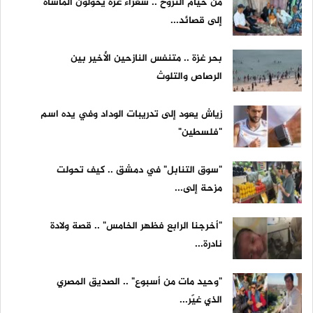
من خيام النزوح .. شعراء غزة يحوّلون المأساة
إلى قصائد...
بحر غزة .. متنفس النازحين الأخير بين
الرصاص والتلوث
زياش يعود إلى تدريبات الوداد وفي يده اسم
"فلسطين"
"سوق التنابل" في دمشق .. كيف تحولت
مزحة إلى...
"أخرجنا الرابع فظهر الخامس" .. قصة ولادة
نادرة...
"وحيد مات من أسبوع" .. الصديق المصري
الذي غيّر...