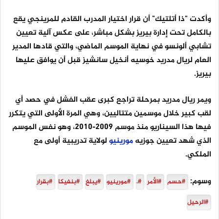
وأكدت "ذا أتلتيك" أن قرار اختيار المدرب القادم للمرينجي يقع
بالكامل تحت إدارة بيريز بشكل مباشر، على عكس آلية تعيين
تشابي ألونسو في نهاية الموسم الماضي، والتي قادها المدير
العام لريال مدريد خوسيه أنخيل سانشيز قبل أن يوافق عليها
بيريز.
ويمر ريال مدريد بمرحلة تراجع كبرى عقب الفشل في حصد أي
لقب كبير خلال موسمين متتاليين، وهي المرة الأولى التي يتكرر
فيها هذا السيناريو منذ موسم 2009-2010، وهو نفس الموسم
الذي شهد تعيين جوزيه
مورينيو
لولاية تدريبية أولى مع
الملكي.
وسوم:
#حسم
#الأمر
#.
#مورينيو
#يبلغ
#بنفيكا
#بقرار
#الرحيل