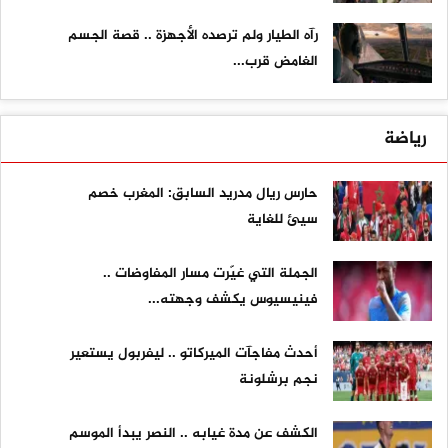
رآه الطيار ولم ترصده الأجهزة .. قصة الجسم
الغامض قرب...
رياضة
حارس ريال مدريد السابق: المغرب خصم
سيئ للغاية
الجملة التي غيّرت مسار المفاوضات ..
فينيسيوس يكشف وجهته...
أحدث مفاجآت الميركاتو .. ليفربول يستعير
نجم برشلونة
الكشف عن مدة غيابه .. النصر يبدأ الموسم