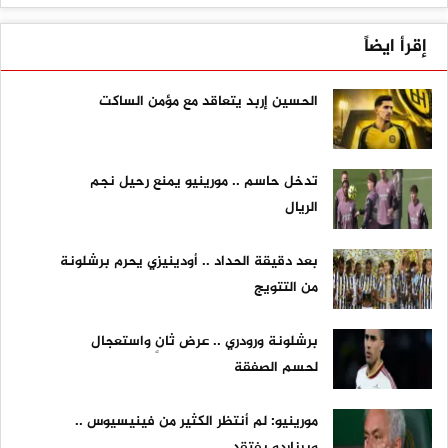
إقرأ ايضاً
الحسين إربد يتعاقد مع مؤمن الساكت
تدخل حاسم .. مورينيو يمنع رحيل نجم
الريال
بعد دقيقة الحداد .. أودينيزي يحرم برشلونة
من التتويج
برشلونة ورودري .. عرض ثانٍ واستعجال
لحسم الصفقة
مورينيو: لم أنتظر الكثير من فينيسيوس ..
وبرناردو يفتقد...