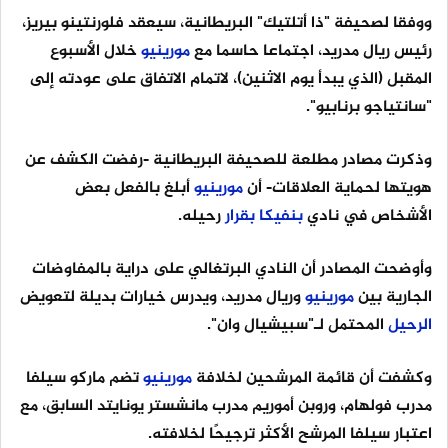
ووفقا لصحيفة "ذا أتلتيك" البريطانية، سيعقد فلورنتينو بيريز،
رئيس ريال مدريد، اجتماعا حاسما مع
مورينيو
خلال الأسبوع
المقبل (الذي يبدأ يوم الاثنين)، لاتمام الاتفاق على عودته إلى
"سانتياجو برنابيو".
وذكرت مصادر مطلعة للصحيفة البريطانية -رفضت الكشف عن
هويتها لحماية العلاقات- أن
مورينيو
أبلغ بالفعل بعض
الأشخاص في نادي
بنفيكا
بقرار
رحيله.
وأوضحت المصادر أن النادي البرتغالي على دراية بالمفاوضات
الجارية بين
مورينيو
وريال مدريد، ويدرس خيارات بديلة لتعويض
الرحيل
المحتمل لـ"سبيشيال وان".
وكشفت أن قائمة المرشحين لخلافة
مورينيو
تضم ماركو سيلفا
مدرب فولهام، وروبن أموريم مدرب مانشستر يونايتد السابق، مع
اعتبار سيلفا المرشح الأكثر ترجيحًا لخلافته.