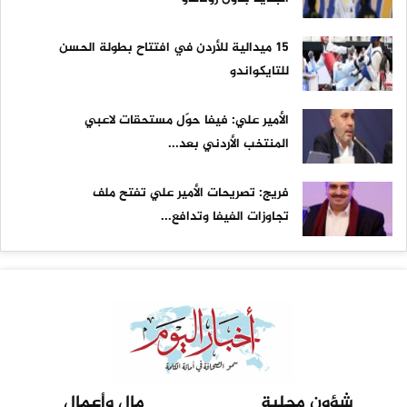
15 ميدالية للأردن في افتتاح بطولة الحسن
للتايكواندو
الأمير علي: فيفا حوّل مستحقات لاعبي
المنتخب الأردني بعد...
فريج: تصريحات الأمير علي تفتح ملف
تجاوزات الفيفا وتدافع...
شؤون محلية
مال وأعمال