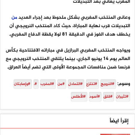
المغرب يعاني بعد التبديلات
وعانى المنتخب المغربي بشكل ملحوظ بعد إجراء العديد
من
التبديلات قرب نهاية المباراة، حيث كاد المنتخب النرويجي أن
يخطف هدف الفوز في الدقيقة 81 لولا يقظة الدفاع المغربي.
ويواجه المنتخب المغربي البرازيل في مباراته الافتتاحية بكأس
العالم يوم 14 يونيو الجاري، بينما يلتقي المنتخب النرويجي مع
فرنسا ضمن منافسات المجموعة الأولى التي تضم أيضاً العراق.
وسوم:
#النرويج
#تنتزع
#التعادل
#من
#المغرب
#.
#وإصابتان
#تثيران
#قلق
#أسود
#الأطلس
إقرأ ايضاً