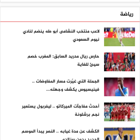
رياضة
لاعب منتخب النشامى أبو طه ينضم لنادي
نيوم السعودي
حارس ريال مدريد السابق: المغرب خصم
سيئ للغاية
الجملة التي غيّرت مسار المفاوضات ..
فينيسيوس يكشف وجهته...
أحدث مفاجآت الميركاتو .. ليفربول يستعير
نجم برشلونة
الكشف عن مدة غيابه .. النصر يبدأ الموسم
الجديد بدون رونالدو