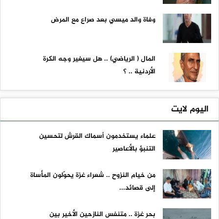
وفاة والد ميسي بعد صراع مع المرض
المال ( الرياضي) .. هل سيغير وجه الكرة
الأردنية .. ؟
اليوم لايت
علماء يستخدمون أسماك القرش لتحسين
التنبؤ بالأعاصير
من خيام النزوح .. شعراء غزة يحوّلون المأساة
إلى قصائد...
بحر غزة .. متنفس النازحين الأخير بين