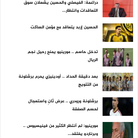
دراغمة: الفيصلي والحسين يشعلان سوق
التعاقدات وانتظار...
الحسين إربد يتعاقد مع مؤمن الساكت
تدخل حاسم .. مورينيو يمنع رحيل نجم
الريال
بعد دقيقة الحداد .. أودينيزي يحرم برشلونة
من التتويج
برشلونة ورودري .. عرض ثانٍ واستعجال
لحسم الصفقة
مورينيو: لم أنتظر الكثير من فينيسيوس ..
وبرناردو يفتقد...