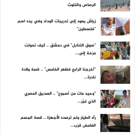
الرصاص والتلوث
زياش يعود إلى تدريبات الوداد وفي يده اسم
"فلسطين"
"سوق التنابل" في دمشق .. كيف تحولت
مزحة إلى...
"أخرجنا الرابع فظهر الخامس" .. قصة ولادة
نادرة...
"وحيد مات من أسبوع" .. الصديق المصري
الذي غيّر...
رآه الطيار ولم ترصده الأجهزة .. قصة الجسم
الغامض قرب...