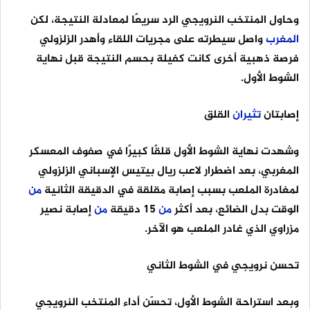
وحاول المنتخب النرويجي الرد سريعًا لمعادلة النتيجة، لكن
المغرب
واصل سيطرته على مجريات اللقاء وأهدر الزلزولي
فرصة ذهبية أخرى كانت كفيلة بحسم النتيجة قبل نهاية
الشوط الأول.
إصابتان
تثيران
القلق
وشهدت نهاية الشوط الأول قلقًا كبيرًا في صفوف المعسكر
المغربي، بعد اضطرار لاعب ريال بيتيس الإسباني الزلزولي
لمغادرة الملعب بسبب إصابة مقلقة في الدقيقة الثانية
من
الوقت بدل الضائع، بعد أكثر
من
15 دقيقة
من
إصابة نصير
مزراوي الذي غادر الملعب هو الآخر.
تحسن نرويجي في الشوط الثاني
وبعد استراحة الشوط الأول، تحسّن أداء المنتخب النرويجي