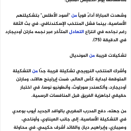
منافساتها يوم الخميس المقبل.
وشهدت المباراة أداءً قوياً
من
"أسود الأطلس" بتشكيلتهم
الأساسية، بينما فشل المنتخب الإسكندنافي، في بث الثقة
رغم نجاحه في انتزاع
التعادل
المتأخر عبر نجمه مارتن أوديجارد
في الدقيقة (75).
تشكيلات قريبة
من
المونديال
وأشرك المنتخب النرويجي تشكيلة قريبة جدًا
من
التشكيلة
المتوقعة لبداية كأس العالم، ضمت إيرلينج هالاند، ومارتن
أوديجارد، وألكسندر سورلوث، وأنطونيو نوسا، في اختبار
حقيقي لجاهزية الفريق قبل المنافسات الرسمية.
من جهته، دفع المدرب المغربي بالوافد الجديد أيوب بوعدي
في التشكيلة الأساسية، إلى جانب العيناوي، وأوناحي،
وصيباري، وإبراهيم دياز، والقائد أشرف حكيمي، في محاولة