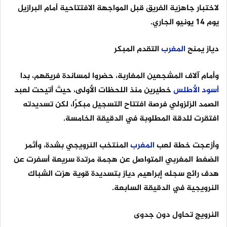
لاختبار جاهزية الفريق قبل المواجهة الافتتاحية أمام البرازيل
يوم 14 يونيو الجاري.
دياز يمنح
المغرب
التقدم المبكر
وأمام آلاف المشجعين المغاربة، حضروا لمساندة فريقهم، بدا
أسود
الأطلس
خطيرين منذ اللحظات الأولى، حيث أتيحت لعبد
الصمد الزلزولي فرصة افتتاح التسجيل مبكرًا، لكن تسديدته
افتقرت للدقة المطلوبة في الدقيقة الخامسة.
وأزعجت خطة لعب
المغرب
المنتخب النرويجي بشدة، وأثمر
الضغط المغربي المتواصل عن هجمة مرتدة سريعة أسفرت عن
هدف رائع سجله إبراهيم دياز بتسديدة قوية هزت الشباك
النرويجية في الدقيقة السابعة.
النرويج تحاول دون جدوى