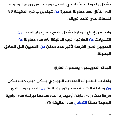
بشكل ملحوظ، حيث احتاج ياسين بونو، حارس مرمى المغرب،
إلى التألق لصد محاولة خطيرة
من
شيلديروب في الدقيقة 50
للحفاظ على تقدم فريقه.
وانخفض إيقاع المباراة بشكل واضح بعد إجراء العديد
من
التبديلات
من
الطرفين قرب الدقيقة 60، في محاولة
من
المدربين لمنح الفرصة لأكبر عدد ممكن
من
اللاعبين قبل انطلاق
البطولة.
البدلاء النرويجيون يصنعون الفارق
وأفادت التغييرات المنتخب النرويجي بشكل كبير، حيث تمكن
من
معادلة النتيجة بفضل تمريرة رائعة
من
البديل بوب، الذي
مررها بذكاء إلى مارتن أوديجارد الذي سددها ببراعة في الزاوية
البعيدة معلنًا
التعادل
في الدقيقة 75.