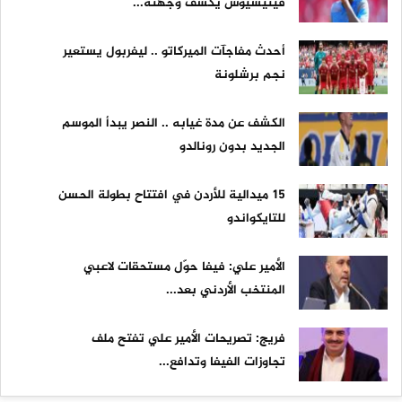
فينيسيوس يكشف وجهته...
أحدث مفاجآت الميركاتو .. ليفربول يستعير
نجم برشلونة
الكشف عن مدة غيابه .. النصر يبدأ الموسم
الجديد بدون رونالدو
15 ميدالية للأردن في افتتاح بطولة الحسن
للتايكواندو
الأمير علي: فيفا حوّل مستحقات لاعبي
المنتخب الأردني بعد...
فريج: تصريحات الأمير علي تفتح ملف
تجاوزات الفيفا وتدافع...