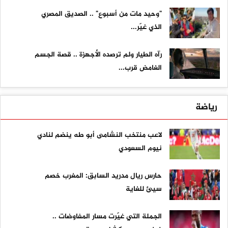
"وحيد مات من أسبوع" .. الصديق المصري
الذي غيّر...
رآه الطيار ولم ترصده الأجهزة .. قصة الجسم
الغامض قرب...
رياضة
لاعب منتخب النشامى أبو طه ينضم لنادي
نيوم السعودي
حارس ريال مدريد السابق: المغرب خصم
سيئ للغاية
الجملة التي غيّرت مسار المفاوضات ..