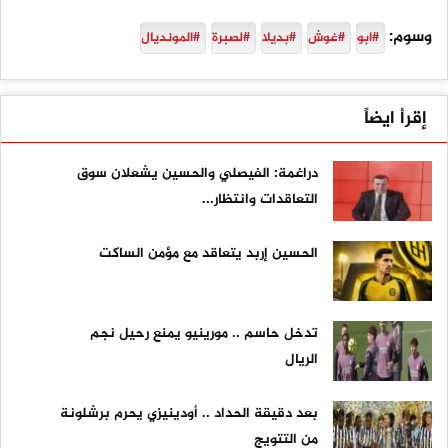
وسوم:
#ابو
#غوش
#بديلا
#لصبرة
#المونديال
إقرأ ايضاً
دراغمة: الفيصلي والحسين يشعلان سوق
التعاقدات وانتظار...
الحسين إربد يتعاقد مع مؤمن الساكت
تدخل حاسم .. مورينيو يمنع رحيل نجم
الريال
بعد دقيقة الحداد .. أودينيزي يحرم برشلونة
من التتويج