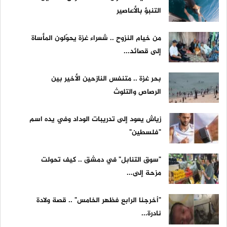
التنبؤ بالأعاصير
من خيام النزوح .. شعراء غزة يحوّلون المأساة
إلى قصائد...
بحر غزة .. متنفس النازحين الأخير بين
الرصاص والتلوث
زياش يعود إلى تدريبات الوداد وفي يده اسم
"فلسطين"
"سوق التنابل" في دمشق .. كيف تحولت
مزحة إلى...
"أخرجنا الرابع فظهر الخامس" .. قصة ولادة
نادرة...