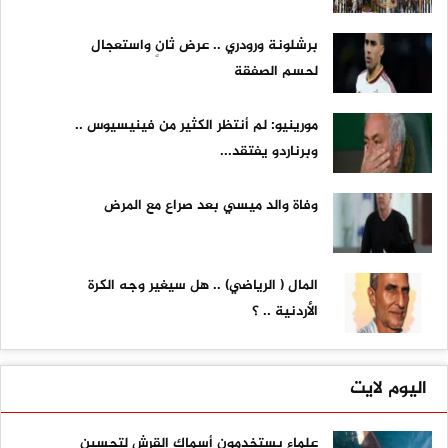
برشلونة ورودري .. عرض ثانٍ واستعجال
لحسم الصفقة
مورينيو: لم أنتظر الكثير من فينيسيوس ..
وبرناردو يفتقد...
وفاة والد ميسي بعد صراع مع المرض
المال ( الرياضي) .. هل سيغير وجه الكرة
الأردنية .. ؟
اليوم لايت
علماء يستخدمون أسماك القرش لتحسين