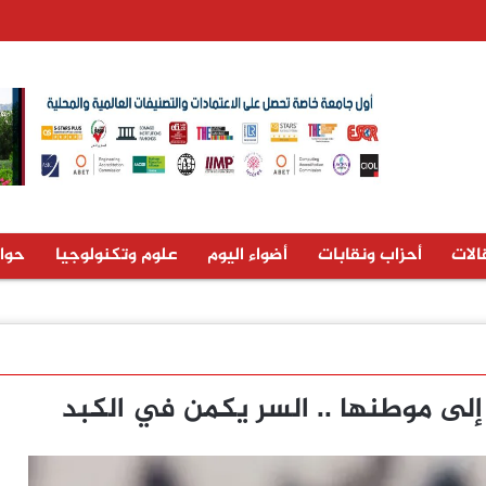
الات
أحزاب ونقابات
أضواء اليوم
علوم وتكنولوجيا
حوا
إلى موطنها .. السر يكمن في الكبد