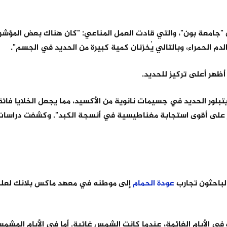
 "جامعة بون"، والتي قادت العمل المناعي: "كان هناك بعض المؤشر
دم الحمراء، وبالتالي يُخزنان كمية كبيرة من الحديد في الجسم".
أظهر أعلى تركيز للحديد.
بلور الحديد في جسيمات نانوية من الأكسيد، مما يجعل الخلايا فائق
ر على أقوى استجابة مغناطيسية في أنسجة الكبد". وكشفت دراسات
 الباحثون تجارب
عودة
الحمام
إلى موطنه في معهد ماكس بلانك لعلم 
ه في الأيام الغائمة، عندما كانت الشمس غائبة. أما في الأيام المشم