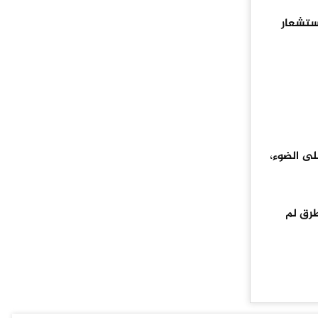
استشعار
لى الضوء،
طرق لم