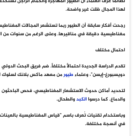
لطالما عرف العلماء أن الطيور المهاجرة والحمام الزاجل تستخد
لهذا المجال ظلت غير واضحة.
رجحت أفكار سابقة أن الطيور ربما تستشعر المجالات المغناط
مغناطيسية دقيقة في مناقيرها. وعلى الرغم من سنوات من الب
احتمال مختلف
تقدم الدراسة الجديدة احتمالاً مختلفاً. ضم فريق البحث الدو
دويسبورغ-إيسن"، وعلماء
طيور
من معهد ماكس بلانك لسلوك ال
لتحديد أماكن حدوث الاستشعار المغناطيسي، فحص الباحثون عدة
والدماغ. كما درسوا
الكبد
والطحال.
وباستخدام تقنيات تُعرف باسم "قياس المغناطيسية بالعينات 
في أنسجة مختلفة.