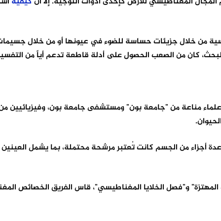
م المجال المغناطيسي للأرض كإحدى أدوات التوجيه. إلا أن
كيفية
است
يسية من خلال جزيئات حساسة للضوء في عيونها أو من خلال جسيما
حث، كان من الصعب الحصول على أدلة قاطعة تدعم أياً من التفسير
لي علماء مناعة من "جامعة بون" ومستشفى جامعة بون، وفيزيائيين من
حيوان.
 أجزاء من الجسم كانت تُعتبر مرشحة محتملة، بما يشمل العينين و
المهتزة" و"فصل الخلايا المغناطيسي"، قاس الفريق الخصائص المغ