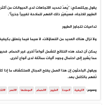
يقول ويكلسكي: "يُعدّ تحديد الاتجاهات لدى الحيوانات من أكثر ال
الطيور للاتجاه، فسيُغيّر ذلك الفهم للملاحة تغييراً جذرياً".
تداعيات تتجاوز الطيور
ولا تزال هناك العديد من التساؤلات، لا سيما فيما يتعلق بكيفية 
يمكن أن تمتد هذه النتائج لتشمل أنواعاً أخرى غير الحمام. فح
مما يُشير إلى احتمال وجود آليات مماثلة لدى أنواع أخرى.
ويقول الباحثون إن هذا العمل يفتح المجال لاستكشاف ما إذا ك
تُفهم بالكامل بعد.
وسوم:
#كيفية
#عودة
#طيور
#الحمام
#موطنها
#السر
#الك