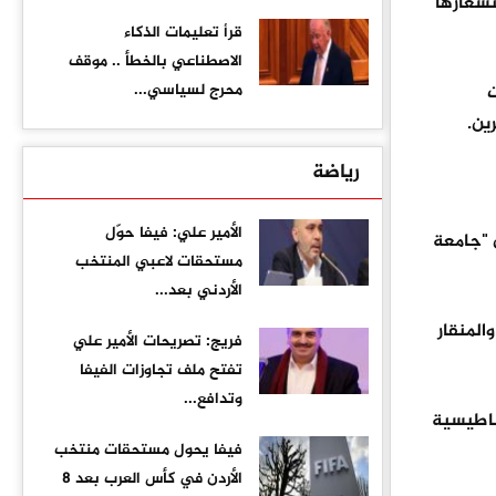
شعارها
قرأ تعليمات الذكاء
الاصطناعي بالخطأ .. موقف
محرج لسياسي...
ت
ين.
رياضة
الأمير علي: فيفا حوّل
 "جامعة
مستحقات لاعبي المنتخب
الأردني بعد...
المنقار
فريج: تصريحات الأمير علي
تفتح ملف تجاوزات الفيفا
وتدافع...
ناطيسية
فيفا يحول مستحقات منتخب
الأردن في كأس العرب بعد 8