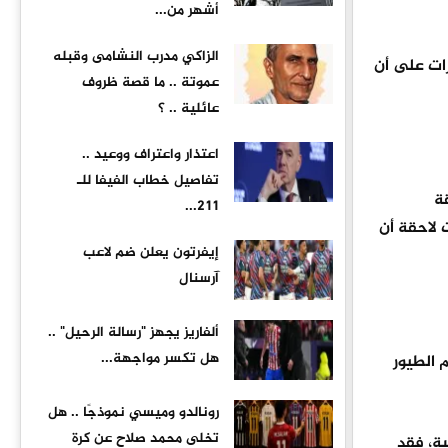
أشهر من...
الزاكي مدرب النشامى وقبله
ات على أن
عموتة .. ما قصة ظروف
عائلية .. ؟
اعتذار واعتراف ووعيد ..
تفاصيل خطاب الفيفا للـ
ة
211...
 لاحقة أن
إيفرتون يعلن ضم لاعب
آرسنال
ألفاريز يجهز "رسالة الرحيل" ..
هل تكسر مواجهة...
الطيور
رونالدو وميسي نموذجًا .. هل
تخلى محمد صلاح عن كرة
سة، فقد