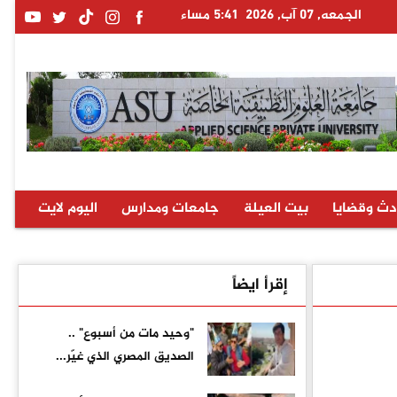
الجمعه, 07 آب, 2026
5:41 مساء
دث وقضايا
بيت العيلة
جامعات ومدارس
اليوم لايت
إقرأ ايضاً
"وحيد مات من أسبوع" ..
الصديق المصري الذي غيّر...