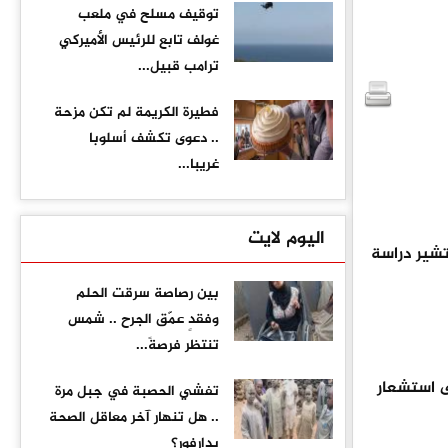
توقيف مسلح في ملعب
غولف تابع للرئيس الأميركي
ترامب قبيل...
فطيرة الكريمة لم تكن مزحة
.. دعوى تكشف أسلوبا
غريبا...
اليوم لايت
تشير دراسة
بين رصاصة سرقت الحلم
وفقدٍ عمّق الجرح .. شمس
تنتظر فرصةً...
 استشعار
تفشي الحصبة في جبل مرة
.. هل تنهار آخر معاقل الصحة
بدارفور؟