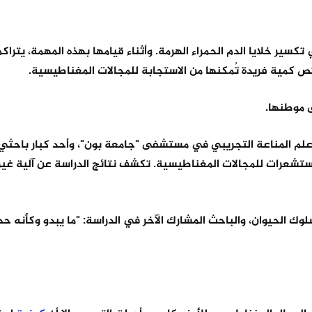
تكسير خلايا الدم الحمراء الهرمة. وأثناء قيامها بهذه المهمة، يتراك
ائص كمية فريدة تُمكنها من الاستجابة للمجالات المغناطيسية.
ى موطنها.
لم المناعة التجريبي في مستشفى "جامعة بون"، وأحد كبار باحثي 
مستشعرات للمجالات المغناطيسية. تكشف نتائج الدراسة عن آلية غي
ك الحيوان، والباحث المشارك الآخر في الدراسة: "ما يبدو وكأنه 