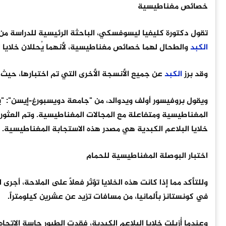
خصائص مغناطيسية
تقول دكتورة كليفيا ليسوفسكي، الباحثة الرئيسية للدراسة من
الكبد
والطحال لهما خصائص مغناطيسية، لأنهما يُحللان خلايا ال
وقد برز
الكبد
عن جميع الأنسجة الأخرى التي تم اختبارها، حيث 
ويقول بروفيسور أولف ويدوالد، من "جامعة دويسبورغ-إيسن": "يت
المغناطيسية ومتفاعلة مع المجالات المغناطيسية. وتم العثو
خلايا البلاعم الكبدية هي مصدر هذه الاستجابة المغناطيسية.
اختبار البوصلة المغناطيسية للحمام
وللتأكد مما إذا كانت هذه الخلايا تؤثر فعلاً على الملاحة، أجرى
في كونستانز بألمانيا، من مسافات تزيد عن عشرين كيلومتراً.
وعندما أُزيلت خلايا البلاعم الكبدية، فقدت الطيور حاسة الاتجا