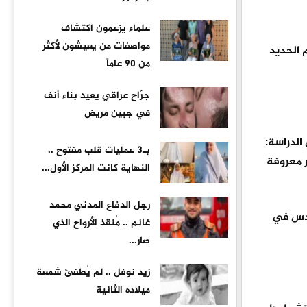
علماء يزعمون اكتشاف
مواصفات من يعيشون لأكثر
م الحديد
من 90 عاماً
جرّاح عراقي يعيد بناء أنف
في جبين مريض
الدراسة:
بـ3 عمليات قلب مفتوح ..
ر معروفة
النهاية كانت المركز الأول...
رجل الدفاع المدني محمد
حدس في
غانم .. مُنقذ الأرواح الذي
صار...
زيد نوفل .. لم يُطفئ شمعة
ميلاده الثانية