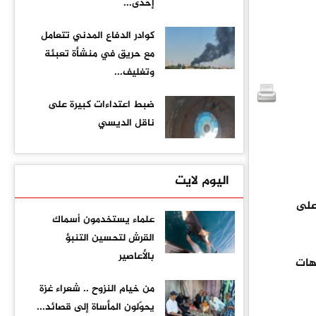
إحدى...
كوادر الدفاع المدني تتعامل
مع حريق في منشأة تعبئة
وتغليف...
ضبط اعتداءات كبيرة على
ناقل الديسي
اليوم لايت
لى
علماء يستخدمون أسماك
القرش لتحسين التنبؤ
بالأعاصير
هات
من خيام النزوح .. شعراء غزة
يحوّلون المأساة إلى قصائد...