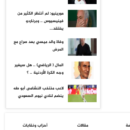
مورينيو: لم أنتظر الكثير من
فينيسيوس .. وبرناردو
يفتقد...
وفاة والد ميسي بعد صراع مع
المرض
المال ( الرياضي) .. هل سيغير
وجه الكرة الأردنية .. ؟
لاعب منتخب النشامى أبو طه
ينضم لنادي نيوم السعودي
ضة
مقالات
أحزاب ونقابات