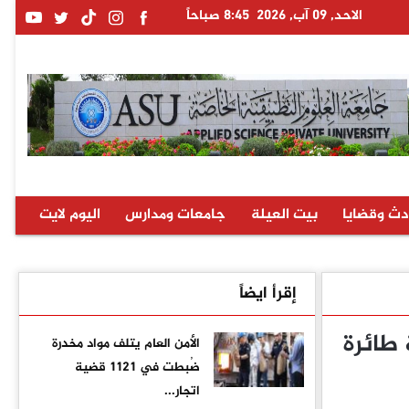
الاحد, 09 آب, 2026
8:45 صباحاً
دث وقضايا
بيت العيلة
جامعات ومدارس
اليوم لايت
إقرأ ايضاً
طائرة
الأمن العام يتلف مواد مخدرة
ضُبطت في 1121 قضية
اتجار...