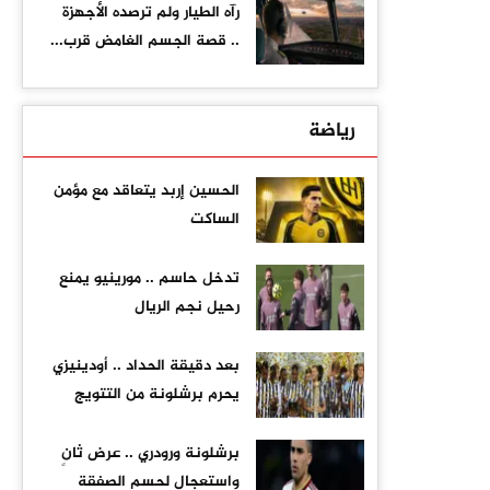
رآه الطيار ولم ترصده الأجهزة
.. قصة الجسم الغامض قرب...
رياضة
الحسين إربد يتعاقد مع مؤمن
الساكت
تدخل حاسم .. مورينيو يمنع
رحيل نجم الريال
بعد دقيقة الحداد .. أودينيزي
يحرم برشلونة من التتويج
برشلونة ورودري .. عرض ثانٍ
واستعجال لحسم الصفقة