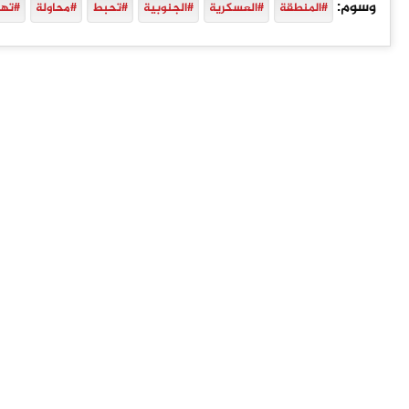
وسوم:
#المنطقة
#العسكرية
#الجنوبية
#تحبط
#محاولة
#تهر