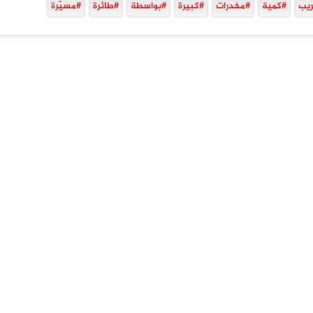
يب
#كمية
#مخدرات
#كبيرة
#بواسطة
#طائرة
#مسيّرة