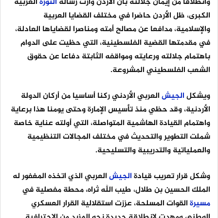
وانطلاقا من إيمان جلالته بأن الأردن وارث رسالة
الثورة
العربية
الكبرى، ظل الأردن حاضرا في مختلف القضايا العربية
والإسلامية، مدافعا عن مصالح أمته ومناصرا لقضاياها العادلة،
في مقدمتها القضية الفلسطينية، التي حظيت على الدوام
باهتمام جلالته ورعايته ومواقفه الثابتة دفاعا عن حقوق
الشعب الفلسطيني المشروعة.
ويشكل
الجيش
العربي الأردني ركنا أساسيا من أركان الدولة
الأردنية، وقد حظي منذ تأسيس الإمارة وحتى يومنا هذا برعاية
واهتمام القيادة الهاشمية المتواصلة، التي أولته عناية خاصة
شملت التطوير والتحديث في مختلف المجالات التنظيمية
والعملياتية والتدريبية والتسليحية.
وشكل قرار تعريب قيادة
الجيش
العربي الذي اتخذه المغفور له
الملك الحسين بن طلال، طيب الله ثراه، محطة مفصلية في
مسيرة
القوات المسلحة، عززت استقلالية القرار العسكري
الوطني ومهدت لانطلاقة جديدة نحو المزيد من الاحترافية