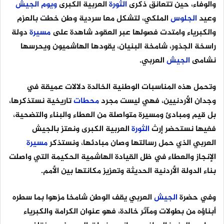
والوفاء، حين تتعانق ذكرى
الثورة
العربية الكبرى
ويوم
الجيش
وعيد
الجلوس
الملكي، لتشكل معا سردية وطن خطت بالعزم
والكبرياء وامتدت فصولها عبر العقود شاهدة على
مسيرة
دولة
راسخة الجذور، شامخة البنيان، يقودها الهاشميون ويحرسها
نشامى
الجيش
العربي.
وتحمل هذه المناسبات الوطنية الخالدة دلالات عميقة في
وجدان الأردنيين، فهي ليست مجرد
محطات
تاريخية نستذكرها،
بل قيم ومبادئ ومسيرة متواصلة من العطاء والبناء والتضحية،
ففيها نستحضر إرث
الثورة
العربية الكبرى ونعتز بالجيش
العربي الذي حمل رسالتها وصان مبادئها، ونستذكر
مسيرة
الإنجاز والعطاء في ظل القيادة الهاشمية الحكيمة التي واصلت
بناء الدولة الأردنية الحديثة وتعزيز مكانتها بين الأمم.
وفي حضرة
الجيش
العربي يقف الوطن شامخا مزهوا بما سطره
أبناؤه من بطولات ومآثر خالدة، فهو عنوان الكرامة والكبرياء