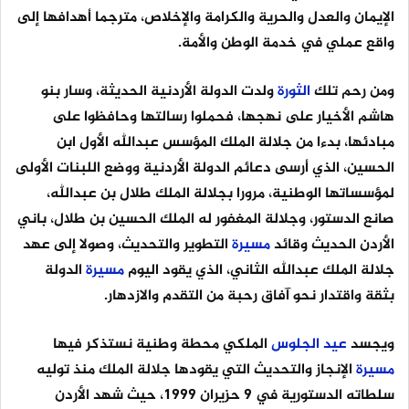
الإيمان والعدل والحرية والكرامة والإخلاص، مترجما أهدافها إلى
واقع عملي في خدمة الوطن والأمة.
ومن رحم تلك
الثورة
ولدت الدولة الأردنية الحديثة، وسار بنو
هاشم الأخيار على نهجها، فحملوا رسالتها وحافظوا على
مبادئها، بدءا من جلالة الملك المؤسس عبدالله الأول ابن
الحسين، الذي أرسى دعائم الدولة الأردنية ووضع اللبنات الأولى
لمؤسساتها الوطنية، مرورا بجلالة الملك طلال بن عبدالله،
صانع الدستور، وجلالة المغفور له الملك الحسين بن طلال، باني
الأردن الحديث وقائد
مسيرة
التطوير والتحديث، وصولا إلى عهد
جلالة الملك عبدالله الثاني، الذي يقود اليوم
مسيرة
الدولة
بثقة واقتدار نحو آفاق رحبة من التقدم والازدهار.
ويجسد
عيد
الجلوس
الملكي محطة وطنية نستذكر فيها
مسيرة
الإنجاز والتحديث التي يقودها جلالة الملك منذ توليه
سلطاته الدستورية في 9 حزيران 1999، حيث شهد الأردن