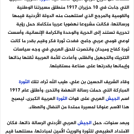
التي جاءت في 10 حزيران 1917 منطلق مسيرتنا الوطنية
والقومية والمرجع الذي استلهمت منه الدولة الأردنية قيمها
ورسالتها، فكانت مشروعا نهضويا عربيا متكاملا حمل رؤية
تحررية تستند إلى الحرية والوحدة والكرامة الإنسانية، وأسست
لوعي قومي عربي جامع، فغدت ثورة فكر وقيم بقدر ما كانت
ثورة كفاح وميدان وانتصرت للحق العربي في وجه سياسات
التتريك والتجهيل والظلم، وأعادت للأمة العربية ثقتها بذاتها
وإيمانها بقدرتها على صناعة مستقبلها.
وقاد الشريف الحسين بن علي، طيب الله ثراه، تلك
الثورة
المباركة التي حملت رسالة النهضة والتحرر، وأطلق عام 1917
اسم
الجيش
العربي على قوات
الثورة
العربية الكبرى، ليصبح
هذا الاسم عنوانا لمسيرة ممتدة من النضال والعطاء.
وبعد سنوات، حمل
الجيش
العربي الأردني الرسالة ذاتها، فكان
الامتداد الطبيعي للثورة والوريث الأمين لمبادئها، مستلهما قيم