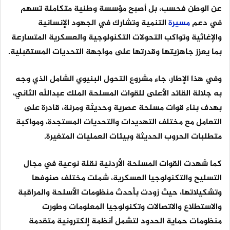
عن الوطن فحسب، بل أصبح مؤسسة وطنية متكاملة تسهم
في دعم
مسيرة
التنمية وتشارك في الجهود الإنسانية
والإغاثية وتواكب التحولات التكنولوجية والعسكرية المتسارعة
بما يعزز جاهزيتها وقدرتها على مواجهة التحديات المستقبلية.
وفي هذا الإطار، جاء مشروع التحول البنيوي الشامل الذي وجه
به جلالة القائد الأعلى للقوات المسلحة الملك عبدالله الثاني،
بهدف بناء قوات مسلحة عصرية وحديثة ومرنة، قادرة على
التعامل مع مختلف التهديدات والتحديات المستجدة، ومواكبة
متطلبات الحروب الحديثة وبيئات العمليات المتغيرة.
كما شهدت القوات المسلحة الأردنية نقلة نوعية في مجال
التسليح والتكنولوجيا العسكرية، شملت مختلف صنوفها
وتشكيلاتها، حيث زودت بأحدث منظومات الأسلحة والمراقبة
والاستطلاع والاتصالات وتكنولوجيا المعلومات وطورت
منظومات حماية الحدود لتشمل أنظمة إلكترونية متقدمة