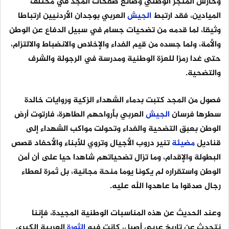
وحارس المنجز الوطني وصانع صفحات المجد في مختلف
الميادين، فقد ارتبط
الجيش
العربي بوجدان الأردنيين ارتباطا
وثيقا، لما قدمه من تضحيات جسام في سبيل الدفاع عن الوطن
والأمة، ولما جسده من قيم الفداء والإخلاص والانضباط والالتزام،
حتى غدا رمزا للعزة الوطنية ومدرسة في الرجولة والشرف
والتضحية.
فصول من المجد كتبت بدماء الشهداء الزكية وروايات خالدة
سطرها فرسان
الجيش
العربي بأرواحهم الطاهرة، فارتوت أرض
الوطن بعبق التضحية والفداء وتحولت مواكب الشهداء إلى
قناديل
مضيئة
تنير دروب الأجيال وتروي للأبناء والأحفاد قصص
البطولة والإقدام، وما تزال تضحياتهم شاهدا حيا على أن أمن
الوطن واستقراره لم يكونا يوما منحة مجانية، بل ثمرة لعطاء
رجال صدقوا ما عاهدوا الله عليه.
وعند الحديث عن هذه المناسبات الوطنية المجيدة، فإننا
نتحدث عن تاريخ عربي أصيل، كانت فيه
الثورة
العربية الكبرى