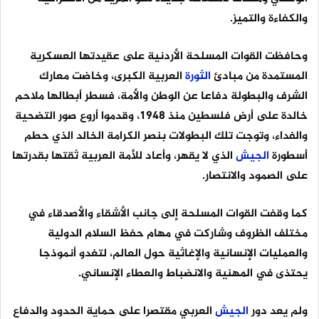
والكفاءة والتميز.
وحافظت القوات المسلحة الأردنية على عقيدتها العسكرية
المستمدة من مبادئ
الثورة
العربية الكبرى، وخاضت معارك
الشرف والبطولة دفاعا عن الوطن والأمة، فسطر أبطالها ملاحم
خالدة على أرض فلسطين منذ 1948، وقدموا أروع صور التضحية
والفداء، وتوجت تلك البطولات بنصر الكرامة الخالد الذي حطم
أسطورة
الجيش
الذي لا يقهر، وأعاد للأمة العربية ثقتها بقدرتها
على الصمود والانتصار.
كما وقفت القوات المسلحة إلى جانب الأشقاء والأصدقاء في
مختلف الظروف وشاركت في مهام حفظ السلام الدولية
والعمليات الإنسانية والإغاثية حول العالم، لتغدو أنموذجا
يحتذى في المهنية والانضباط والعطاء الإنساني.
ولم يعد دور
الجيش
العربي مقتصرا على حماية الحدود والدفاع