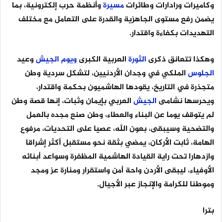
وكاميرات ورادارات وطائرات
مسيرة
وأنظمة حرب إلكترونية، بما
يضمن رفع مستوى الجاهزية والقدرة على التعامل مع مختلف
التهديدات بكفاءة واقتدار.
وهكذا تتعانق ذكرى
الثورة
العربية الكبرى
ويوم
الجيش
وعيد
الجلوس
الملكي في وجدان الأردنيين، لتشكل سردية وطن
متجذرة في التاريخ، يقودها الهاشميون بحكمة واقتدار،
ويحرسها نشامى
الجيش
العربي بإيمان وثبات، إنها قصة وطن
لم يتوقف يوما عن البناء والعطاء، وطن صنع مجده بالعمل
والتضحية وسيبقى، بعون الله، عصيا على التحديات، مرفوع
الهامة، ثابت الأركان، يمضي بثقة نحو مستقبل أكثر إشراقا
وازدهارا تحت راية القيادة الهاشمية المظفرة وسواعد أبنائه
الأوفياء، ليبقى الأردن واحة أمن واستقرار ومنارة عز ومجد
وموطنا للكرامة والإنجاز عبر الأجيال.
بترا