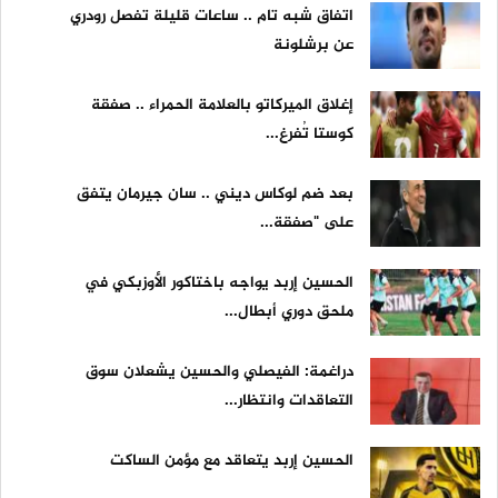
اتفاق شبه تام .. ساعات قليلة تفصل رودري
عن برشلونة
إغلاق الميركاتو بالعلامة الحمراء .. صفقة
كوستا تُفرغ...
بعد ضم لوكاس ديني .. سان جيرمان يتفق
على "صفقة...
الحسين إربد يواجه باختاكور الأوزبكي في
ملحق دوري أبطال...
دراغمة: الفيصلي والحسين يشعلان سوق
التعاقدات وانتظار...
الحسين إربد يتعاقد مع مؤمن الساكت