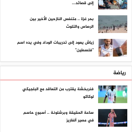
إلى قصائد...
بحر غزة .. متنفس النازحين الأخير بين
الرصاص والتلوث
زياش يعود إلى تدريبات الوداد وفي يده اسم
"فلسطين"
رياضة
فنربخشة يقترب من التعاقد مع البلجيكي
لوكاكو
ساعة الحقيقة وبرشلونة .. أسبوع حاسم
في مصير ألفاريز