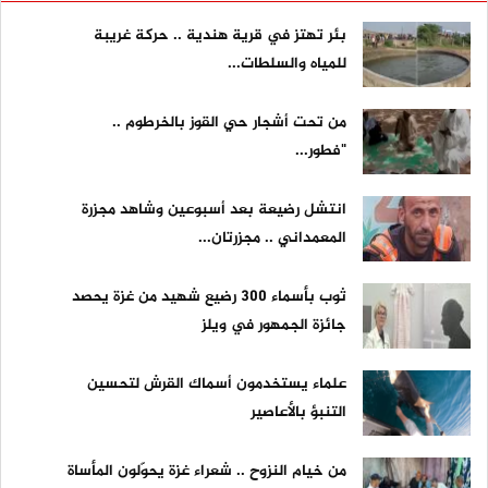
بئر تهتز في قرية هندية .. حركة غريبة
للمياه والسلطات...
من تحت أشجار حي القوز بالخرطوم ..
"فطور...
انتشل رضيعة بعد أسبوعين وشاهد مجزرة
المعمداني .. مجزرتان...
ثوب بأسماء 300 رضيع شهيد من غزة يحصد
جائزة الجمهور في ويلز
علماء يستخدمون أسماك القرش لتحسين
التنبؤ بالأعاصير
من خيام النزوح .. شعراء غزة يحوّلون المأساة