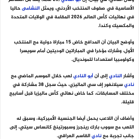
الأساسية في صفوف المنتخب الأردني، ويمثل
النشامى
حاليا
في نهائيات كأس العالم 2026 المقامة في الولايات المتحدة
والمكسيك وكندا.
وأوضح البيان أن المدافع خاض 15 مباراة دولية مع المنتخب
الأول، وشارك مؤخرا في المباراتين الوديتين أمام سويسرا
وكولومبيا استعدادا للمونديال.
وأشار
النادي
إلى أن
أبو
النادي
لعب خلال الموسم الماضي مع
نادي
سيلانغور إف سي الماليزي، حيث سجل 38 مشاركة في
مختلف المسابقات، كما خاض نهائي كأس ماليزيا قبل أسابيع
قليلة.
وأضاف أن اللاعب يحمل أيضا الجنسية الأميركية، وسبق له
اللعب مع سووب بارك رينجرز وسبورتينغ كانساس سيتي، إلى
جانب تجربة مع
نادي
القاسم العراقي.