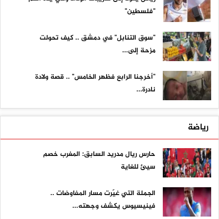
"فلسطين"
"سوق التنابل" في دمشق .. كيف تحولت
مزحة إلى...
"أخرجنا الرابع فظهر الخامس" .. قصة ولادة
نادرة...
رياضة
حارس ريال مدريد السابق: المغرب خصم
سيئ للغاية
الجملة التي غيّرت مسار المفاوضات ..
فينيسيوس يكشف وجهته...