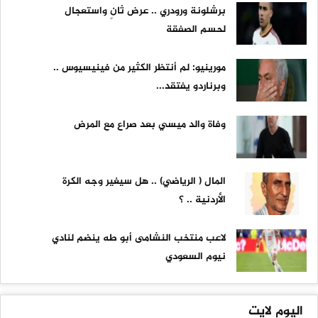
برشلونة ورودري .. عرض ثانٍ واستعجال
لحسم الصفقة
مورينيو: لم أنتظر الكثير من فينيسيوس ..
وبرناردو يفتقد...
وفاة والد ميسي بعد صراع مع المرض
المال ( الرياضي) .. هل سيغير وجه الكرة
الأردنية .. ؟
لاعب منتخب النشامى أبو طه ينضم لنادي
نيوم السعودي
اليوم لايت