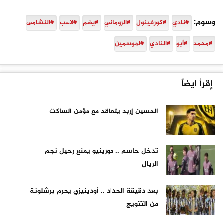
وسوم:
#نادي
#كورفينول
#الروماني
#يضم
#لاعب
#النشامى
#محمد
#أبو
#النادي
#لموسمين
إقرأ ايضاً
الحسين إربد يتعاقد مع مؤمن الساكت
تدخل حاسم .. مورينيو يمنع رحيل نجم
الريال
بعد دقيقة الحداد .. أودينيزي يحرم برشلونة
من التتويج