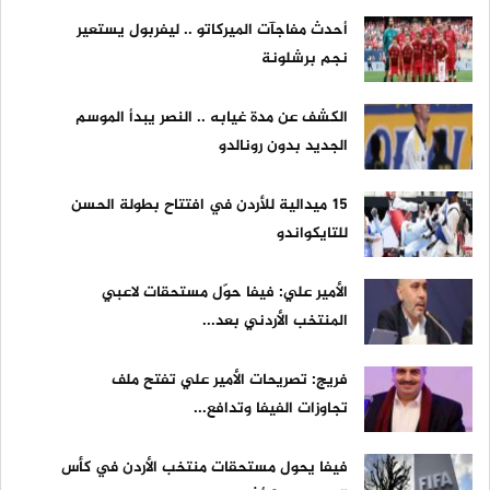
أحدث مفاجآت الميركاتو .. ليفربول يستعير
نجم برشلونة
الكشف عن مدة غيابه .. النصر يبدأ الموسم
الجديد بدون رونالدو
15 ميدالية للأردن في افتتاح بطولة الحسن
للتايكواندو
الأمير علي: فيفا حوّل مستحقات لاعبي
المنتخب الأردني بعد...
فريج: تصريحات الأمير علي تفتح ملف
تجاوزات الفيفا وتدافع...
فيفا يحول مستحقات منتخب الأردن في كأس