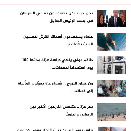
نجل جو بايدن يكشف عن تفشي السرطان
في جسد الرئيس السابق
علماء يستخدمون أسماك القرش لتحسين
التنبؤ بالأعاصير
طاقم دولي ينهي دراسة عزلة مدتها 100
يوم استعداداً لمهمات...
من خيام النزوح .. شعراء غزة يحوّلون المأساة
إلى قصائد...
بحر غزة .. متنفس النازحين الأخير بين
الرصاص والتلوث
زياش يعود إلى تدريبات الوداد وفي يده اسم