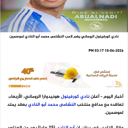
نادي كورفينول الروماني يضم لاعب النشامى محمد أبو النادي لموسمين
10-06-2026 03:17 PM
أخبار اليوم
- أعلن
نادي
كورفينول
هونيدوارا الروماني، الأربعاء،
تعاقده مع مدافع منتخب
النشامى
محمد
أبو
النادي
بعقد يمتد
لموسمين.
وقال النادي، في بيان، إن
أبو
النادي
(25 عاما) يعد من العناصر