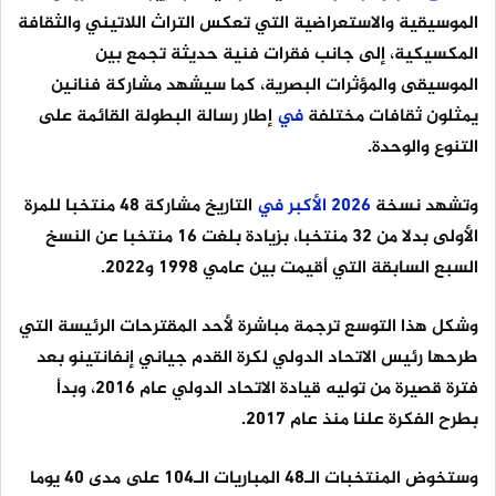
الموسيقية والاستعراضية التي تعكس التراث اللاتيني والثقافة
المكسيكية، إلى جانب فقرات فنية حديثة تجمع بين
الموسيقى والمؤثرات البصرية، كما سيشهد مشاركة فنانين
يمثلون ثقافات مختلفة
في
إطار رسالة البطولة القائمة على
التنوع والوحدة.
وتشهد نسخة
2026
الأكبر
في
التاريخ مشاركة 48 منتخبا للمرة
الأولى بدلا من 32 منتخبا، بزيادة بلغت 16 منتخبا عن النسخ
السبع السابقة التي أقيمت بين عامي 1998 و2022.
وشكل هذا التوسع ترجمة مباشرة لأحد المقترحات الرئيسة التي
طرحها رئيس الاتحاد الدولي لكرة القدم جياني إنفانتينو بعد
فترة قصيرة من توليه قيادة الاتحاد الدولي عام 2016، وبدأ
بطرح الفكرة علنا منذ عام 2017.
وستخوض المنتخبات الـ48 المباريات الـ104 على مدى 40 يوما