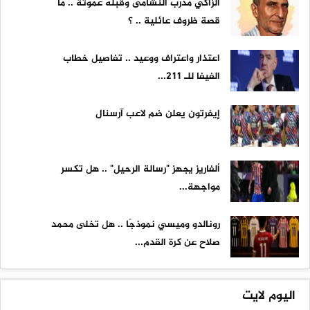
الزاكي مدرب النشامى وقبله عموتة .. ما
قصة ظروف عائلية .. ؟
اعتذار واعتراف ووعيد .. تفاصيل خطاب
الفيفا للـ 211...
إيفرتون يعلن ضم لاعب آرسنال
ألفاريز يجهز "رسالة الرحيل" .. هل تكسر
مواجهة...
رونالدو وميسي نموذجًا .. هل تخلى محمد
صلاح عن كرة القدم...
اليوم لايت