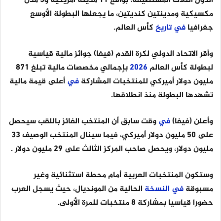
الدول الثلاث المستضيفة، بواقع 11 مدينة أمريكية و3 مدن
مكسيكية ومدينتين كنديتين، ما يجعلها البطولة الأوسع
جغرافيا
في
تاريخ
كأس العالم.
وأقر الاتحاد الدولي لكرة القدم (فيفا) جوائز مالية قياسية
لبطولة كأس العالم
2026
بإجمالي مخصصات مالية تبلغ 871
مليون دولار أميركي للمنتخبات المشاركة
في
أعلى قيمة مالية
تشهدها البطولة منذ انطلاقها.
وأعلن (فيفا)
في
وقت سابق أن المنتخب الفائز باللقب سيحصل
على 50 مليون دولار أميركي، فيما سينال المنتخب الوصيف 33
مليون دولار، ويحصل صاحب المركز الثالث على 29 مليون دولار .
وستكون المنتخبات العربية أمام محطة استثنائية وغير
مسبوقة
في
النسخة
الحالية من المونديال، حيث يسجل العرب
حضورا قياسيا بمشاركة 8 منتخبات للمرة الأولى.