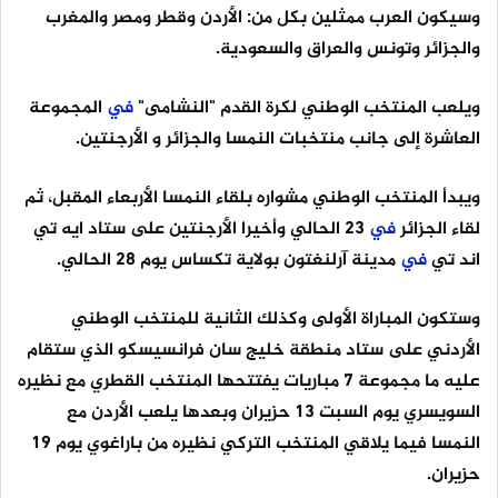
وسيكون العرب ممثلين بكل من: الأردن وقطر ومصر والمغرب
والجزائر وتونس والعراق والسعودية.
ويلعب المنتخب الوطني لكرة القدم "النشامى"
في
المجموعة
العاشرة إلى جانب منتخبات النمسا والجزائر و الأرجنتين.
ويبدأ المنتخب الوطني مشواره بلقاء النمسا الأربعاء المقبل، ثم
لقاء الجزائر
في
23 الحالي وأخيرا الأرجنتين على ستاد ايه تي
اند تي
في
مدينة آرلنغتون بولاية تكساس يوم 28 الحالي.
وستكون المباراة الأولى وكذلك الثانية للمنتخب الوطني
الأردني على ستاد منطقة خليج سان فرانسيسكو الذي ستقام
عليه ما مجموعة 7 مباريات يفتتحها المنتخب القطري مع نظيره
السويسري يوم السبت 13 حزيران وبعدها يلعب الأردن مع
النمسا فيما يلاقي المنتخب التركي نظيره من باراغوي يوم 19
حزيران.