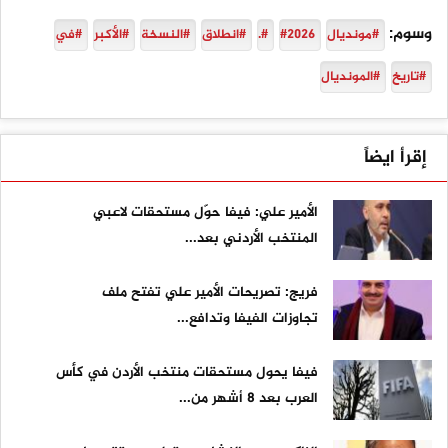
وسوم:
#مونديال
#2026
#.
#انطلاق
#النسخة
#الأكبر
#في
#تاريخ
#المونديال
إقرأ ايضاً
الأمير علي: فيفا حوّل مستحقات لاعبي
المنتخب الأردني بعد...
فريج: تصريحات الأمير علي تفتح ملف
تجاوزات الفيفا وتدافع...
فيفا يحول مستحقات منتخب الأردن في كأس
العرب بعد 8 أشهر من...