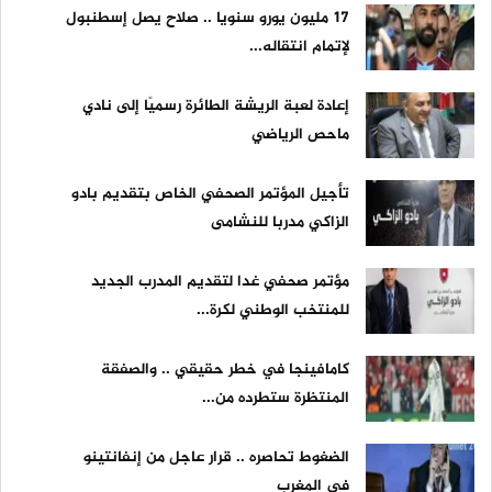
17 مليون يورو سنويا .. صلاح يصل إسطنبول
لإتمام انتقاله...
إعادة لعبة الريشة الطائرة رسميًا إلى نادي
ماحص الرياضي
تأجيل المؤتمر الصحفي الخاص بتقديم بادو
الزاكي مدربا للنشامى
مؤتمر صحفي غدا لتقديم المدرب الجديد
للمنتخب الوطني لكرة...
كامافينجا في خطر حقيقي .. والصفقة
المنتظرة ستطرده من...
الضغوط تحاصره .. قرار عاجل من إنفانتينو
في المغرب