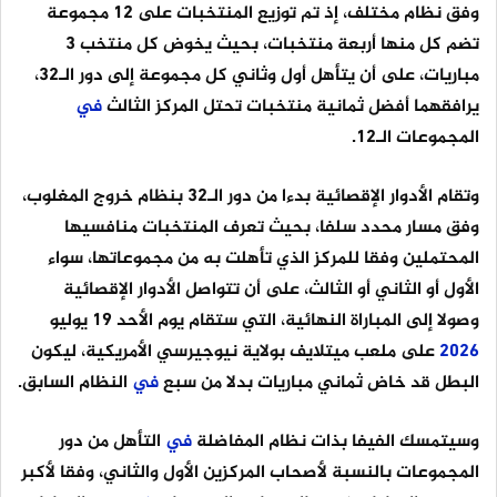
وفق نظام مختلف، إذ تم توزيع المنتخبات على 12 مجموعة
تضم كل منها أربعة منتخبات، بحيث يخوض كل منتخب 3
مباريات، على أن يتأهل أول وثاني كل مجموعة إلى دور الـ32،
يرافقهما أفضل ثمانية منتخبات تحتل المركز الثالث
في
المجموعات الـ12.
وتقام الأدوار الإقصائية بدءا من دور الـ32 بنظام خروج المغلوب،
وفق مسار محدد سلفا، بحيث تعرف المنتخبات منافسيها
المحتملين وفقا للمركز الذي تأهلت به من مجموعاتها، سواء
الأول أو الثاني أو الثالث، على أن تتواصل الأدوار الإقصائية
وصولا إلى المباراة النهائية، التي ستقام يوم الأحد 19 يوليو
2026
على ملعب ميتلايف بولاية نيوجيرسي الأمريكية، ليكون
البطل قد خاض ثماني مباريات بدلا من سبع
في
النظام السابق.
وسيتمسك الفيفا بذات نظام المفاضلة
في
التأهل من دور
المجموعات بالنسبة لأصحاب المركزين الأول والثاني، وفقا لأكبر