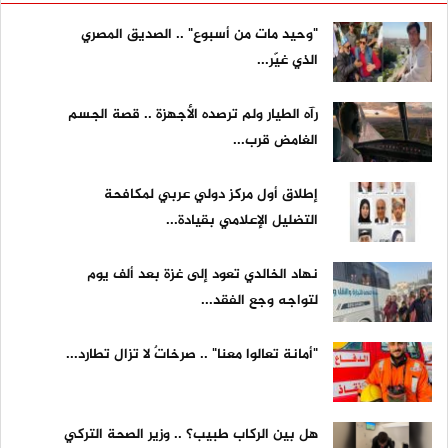
"وحيد مات من أسبوع" .. الصديق المصري
الذي غيّر...
رآه الطيار ولم ترصده الأجهزة .. قصة الجسم
الغامض قرب...
إطلاق أول مركز دولي عربي لمكافحة
التضليل الإعلامي بقيادة...
نهاد الخالدي تعود إلى غزة بعد ألف يوم
لتواجه وجع الفقد...
"أمانة تعالوا معنا" .. صرخاتٌ لا تزال تطارد...
هل بين الركاب طبيب؟ .. وزير الصحة التركي