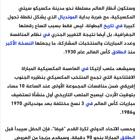
وستكون أنظار العالم مسلطة نحو مدينة مكسيكو سيتي
المكسيكية، مع ضربة بداية
المونديال
الذي يشكل نقطة تحول
كبيرة
في
تاريخ
البطولة، ليس فقط بسبب اتساع رقعتها
الجغرافية، بل أيضا نتيجة التغيير الجذري
في
نظام المنافسة
وعدد المباريات والمنتخبات المشاركة، ما يجعلها
النسخة
الأكبر
منذ
انطلاق
كأس العالم عام 1930.
وسيشهد ملعب أزتيكا
في
العاصمة المكسيكية المباراة
الافتتاحية التي تجمع المنتخب المكسيكي بنظيره الجنوب
إفريقي ضمن منافسات المجموعة الأولى عند الساعة 10 مساء
بتوقيت الأردن، ليصبح الملعب التاريخي أول منشأة تستضيف
مباريات كأس العالم
في
3 نسخ مختلفة بعد مونديالي 1970
و1986.
وحسب الاتحاد الدولي لكرة القدم "فيفا"، فإن الحفل سيبدأ قبل
انطلاق
المباراة بنحو 90 دقيقة، وسيقدم مزيجا من العروض