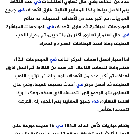
عدد من النقاط، وفي حال تساوي المنتخبات
في
عدد النقاط
يتم الفصل بينها وفقا للمعايير التالية: فارق الأهداف
في
جميع
المباريات، ثم أكبر عدد من الأهداف المسجلة، ثم نتائج
المواجهات المباشرة، ثم فارق الأهداف
في
المواجهات المباشرة
في
حال استمرار تساوي أكثر من منتخبين، ثم معيار اللعب
النظيف وفقا لعدد البطاقات الصفراء والحمراء.
أما اختيار أفضل أصحاب المركز الثالث
في
المجموعات الـ12،
فيتم وفقا للمعايير التالية: أكبر عدد من النقاط، ثم أفضل فارق
أهداف، ثم أكبر عدد من الأهداف المسجلة، ثم ترتيب اللعب
النظيف، ثم أفضل مركز
في
أحدث تصنيف للفيفا، وفي حال
التساوي يتم الرجوع إلى التصنيف الذي سبقه، وهكذا، وإذا
استمر التساوي
في
جميع المعايير يتم اللجوء إلى القرعة
لتحديد المتأهل.
وتقام مباريات كأس العالم الـ104
في
16 مدينة موزعة على