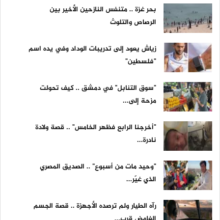
بحر غزة .. متنفس النازحين الأخير بين
الرصاص والتلوث
زياش يعود إلى تدريبات الوداد وفي يده اسم
"فلسطين"
"سوق التنابل" في دمشق .. كيف تحولت
مزحة إلى...
"أخرجنا الرابع فظهر الخامس" .. قصة ولادة
نادرة...
"وحيد مات من أسبوع" .. الصديق المصري
الذي غيّر...
رآه الطيار ولم ترصده الأجهزة .. قصة الجسم
الغامض قرب...