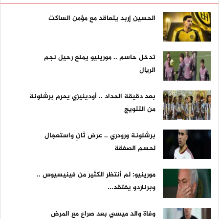
الحسين إربد يتعاقد مع مؤمن الساكت
تدخل حاسم .. مورينيو يمنع رحيل نجم
الريال
بعد دقيقة الحداد .. أودينيزي يحرم برشلونة
من التتويج
برشلونة ورودري .. عرض ثانٍ واستعجال
لحسم الصفقة
مورينيو: لم أنتظر الكثير من فينيسيوس ..
وبرناردو يفتقد...
وفاة والد ميسي بعد صراع مع المرض