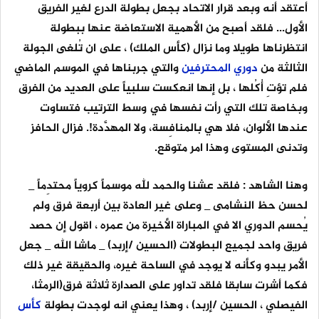
أعتقد أنه وبعد قرار الاتحاد بجعل بطولة الدرع لغير الفريق
الأول... فلقد أصبح من الأهمية الاستعاضة عنها ببطولة
انتظرناها طويلا وما نزال (كأس الملك) ، على ان تُلغى الجولة
الثالثة من
دوري
المحترفين
والتي جربناها في الموسم الماضي
فلم تؤتِ أُكُلها ، بل إنها انعكست سلبياً على العديد من الفرق
وبخاصة تلك التي رأت نفسها في وسط الترتيب فتساوت
عندها الألوان، فلا هي بالمنافِسة، ولا المهدَّدة!. فزال الحافز
وتدنى المستوى وهذا امر متوقع.
وهنا الشاهد : فلقد عشنا والحمد لله موسماً كروياً محتدِماً _
لحسن حظ النشامى _ وعلى غير العادة بين أربعة فرق ولم
يُحسم الدوري الا في المباراة الأخيرة من عمره ، اقول إن حصد
فريق واحد لجميع البطولات (الحسين /إربد) _ ماشا الله _ جعل
الأمر يبدو وكأنه لا يوجد في الساحة غيره، والحقيقة غير ذلك
فكما أشرت سابقا فلقد تداور على الصدارة ثلاثة فرق(الرمثا،
الفيصلي ، الحسين /إربد) ، وهذا يعني انه لوجدت بطولة
كأس