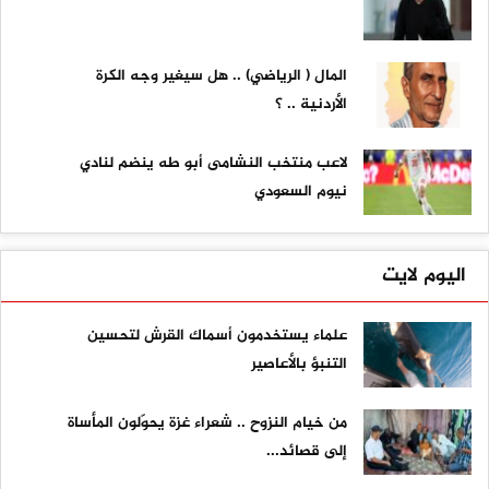
المال ( الرياضي) .. هل سيغير وجه الكرة
الأردنية .. ؟
لاعب منتخب النشامى أبو طه ينضم لنادي
نيوم السعودي
اليوم لايت
علماء يستخدمون أسماك القرش لتحسين
التنبؤ بالأعاصير
من خيام النزوح .. شعراء غزة يحوّلون المأساة
إلى قصائد...