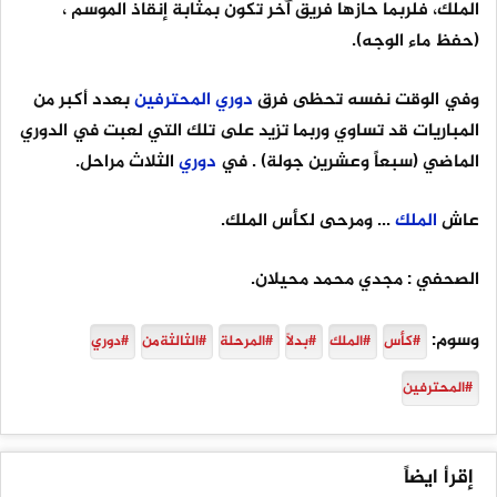
الملك، فلربما حازها فريق آخر تكون بمثابة إنقاذ الموسم ،
(حفظ ماء الوجه).
وفي الوقت نفسه تحظى فرق
دوري
المحترفين
بعدد أكبر من
المباريات قد تساوي وربما تزيد على تلك التي لعبت في الدوري
الماضي (سبعاً وعشرين جولة) . في
دوري
الثلاث مراحل.
عاش
الملك
... ومرحى لكأس الملك.
الصحفي : مجدي محمد محيلان.
وسوم:
#كأس
#الملك
#بدلاً
#المرحلة
#الثالثةمن
#دوري
#المحترفين
إقرأ ايضاً