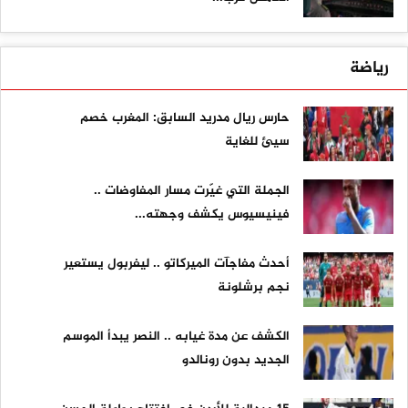
رياضة
حارس ريال مدريد السابق: المغرب خصم
سيئ للغاية
الجملة التي غيّرت مسار المفاوضات ..
فينيسيوس يكشف وجهته...
أحدث مفاجآت الميركاتو .. ليفربول يستعير
نجم برشلونة
الكشف عن مدة غيابه .. النصر يبدأ الموسم
الجديد بدون رونالدو