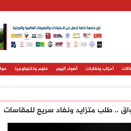
الات
أحزاب ونقابات
أضواء اليوم
علوم وتكنولوجيا
حوا
 .. طلب متزايد ونفاد سريع للمقاسات