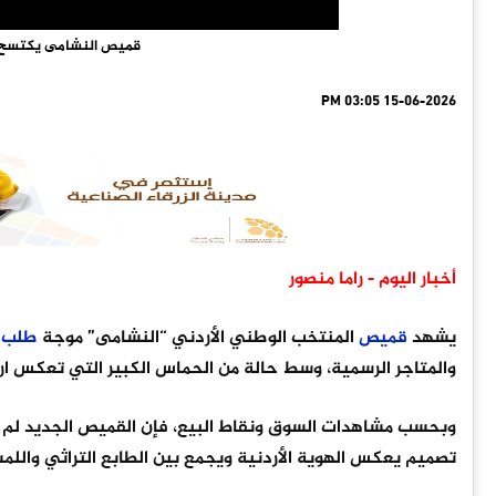
قميص النشامى يكتسح ال
15-06-2026 03:05 PM
أخبار اليوم - راما منصور
يشهد
قميص
المنتخب الوطني الأردني “النشامى” موجة
طلب
و
والمتاجر الرسمية، وسط حالة من الحماس الكبير التي تعكس ا
وبحسب مشاهدات السوق ونقاط البيع، فإن القميص الجديد لم يع
تصميم يعكس الهوية الأردنية ويجمع بين الطابع التراثي واللم