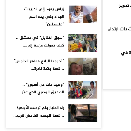
تعزيز
زياش يعود إلى تدريبات
الوداد وفي يده اسم
"فلسطين"
بات ارتداء
"سوق التنابل" في دمشق ..
كيف تحولت مزحة إلى...
ة في
"أخرجنا الرابع فظهر الخامس"
.. قصة ولادة نادرة...
"وحيد مات من أسبوع" ..
الصديق المصري الذي غيّر...
رآه الطيار ولم ترصده الأجهزة
.. قصة الجسم الغامض قرب...