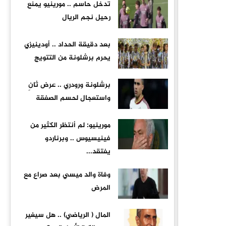
تدخل حاسم .. مورينيو يمنع
رحيل نجم الريال
بعد دقيقة الحداد .. أودينيزي
يحرم برشلونة من التتويج
برشلونة ورودري .. عرض ثانٍ
واستعجال لحسم الصفقة
مورينيو: لم أنتظر الكثير من
فينيسيوس .. وبرناردو
يفتقد...
وفاة والد ميسي بعد صراع مع
المرض
المال ( الرياضي) .. هل سيغير