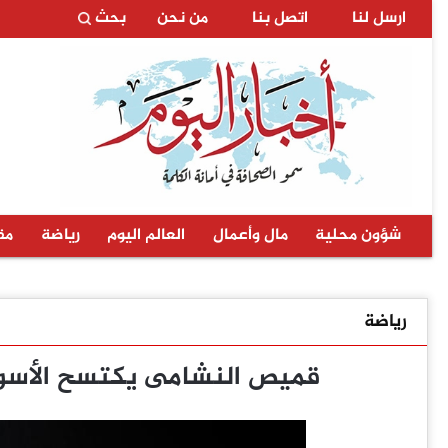
ارسل لنا
اتصل بنا
من نحن
بحث
شؤون محلية
مال وأعمال
العالم اليوم
رياضة
مق
رياضة
قميص النشامى يكتسح الأسواق