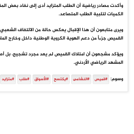
وأكدت مصادر رياضية أن الطلب المتزايد أدى إلى نفاد بعض المق
الكميات لتلبية الطلب المتصاعد.
ويرى متابعون أن هذا الإقبال يعكس حالة من الالتفاف الشعبي 
القميص جزءاً من دعم الهوية الكروية الوطنية داخل وخارج المل
ويؤكد مشجعون أن امتلاك القميص لم يعد مجرد تشجيع، بل أصبح 
المشهد الرياضي الأردني.
وسوم:
#قميص
#النشامى
#يكتسح
#الأسواق
#طلب
#متزايد