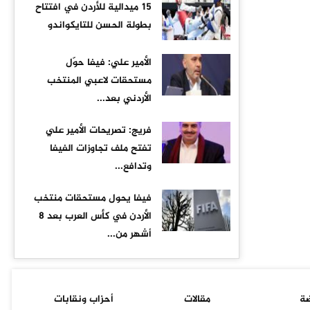
15 ميدالية للأردن في افتتاح
بطولة الحسن للتايكواندو
الأمير علي: فيفا حوّل
مستحقات لاعبي المنتخب
الأردني بعد...
فريج: تصريحات الأمير علي
تفتح ملف تجاوزات الفيفا
وتدافع...
فيفا يحول مستحقات منتخب
الأردن في كأس العرب بعد 8
أشهر من...
ضة
مقالات
أحزاب ونقابات