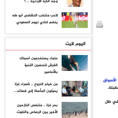
وجه الكرة الأردنية .. ؟
لاعب منتخب النشامى أبو طه
ينضم لنادي نيوم السعودي
اليوم لايت
علماء يستخدمون أسماك
القرش لتحسين التنبؤ
بالأعاصير
الأسواق
من خيام النزوح .. شعراء غزة
قبلة.
يحوّلون المأساة إلى قصائد...
 في ظل
بحر غزة .. متنفس النازحين
الأخير بين الرصاص والتلوث