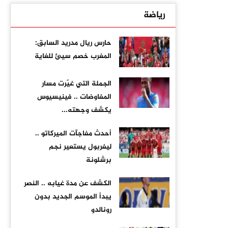
رياضة
حارس ريال مدريد السابق:
المغرب خصم سيئ للغاية
الجملة التي غيّرت مسار
المفاوضات .. فينيسيوس
يكشف وجهته...
أحدث مفاجآت الميركاتو ..
ليفربول يستعير نجم
برشلونة
الكشف عن مدة غيابه .. النصر
يبدأ الموسم الجديد بدون
رونالدو