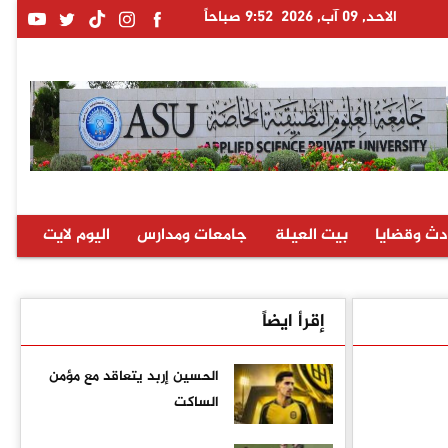
الاحد, 09 آب, 2026
9:52 صباحاً
دث وقضايا
بيت العيلة
جامعات ومدارس
اليوم لايت
إقرأ ايضاً
الحسين إربد يتعاقد مع مؤمن
الساكت