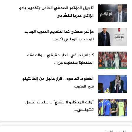
تأجيل المؤتمر الصحفي الخاص بتقديم بادو
الزاكي مدربا للنشامى
مؤتمر صحفي غدا لتقديم المدرب الجديد
للمنتخب الوطني لكرة...
كامافينجا في خطر حقيقي .. والصفقة
المنتظرة ستطرده من...
الضغوط تحاصره .. قرار عاجل من إنفانتينو
في المغرب
"ملك الميركاتو لا يشبع" .. ساعات تفصل
تشيلسي...