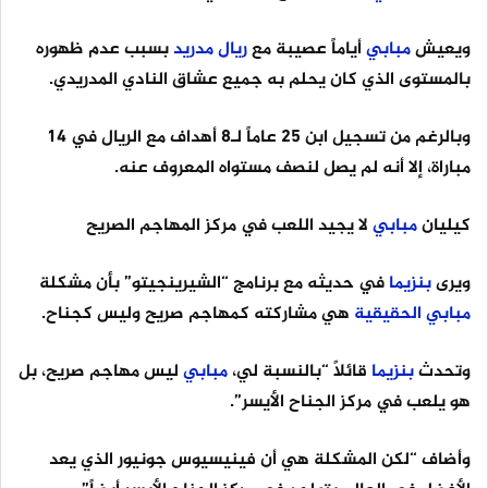
ويعيش
مبابي
أياماً عصيبة مع
ريال
مدريد
بسبب عدم ظهوره
بالمستوى الذي كان يحلم به جميع عشاق النادي المدريدي.
وبالرغم من تسجيل ابن 25 عاماً لـ8 أهداف مع الريال في 14
مباراة، إلا أنه لم يصل لنصف مستواه المعروف عنه.
كيليان
مبابي
لا يجيد اللعب في مركز المهاجم الصريح
ويرى
بنزيما
في حديثه مع برنامج “الشيرينجيتو” بأن مشكلة
مبابي
الحقيقية
هي مشاركته كمهاجم صريح وليس كجناح.
وتحدث
بنزيما
قائلاً “بالنسبة لي،
مبابي
ليس مهاجم صريح، بل
هو يلعب في مركز الجناح الأيسر”.
وأضاف “لكن المشكلة هي أن فينيسيوس جونيور الذي يعد