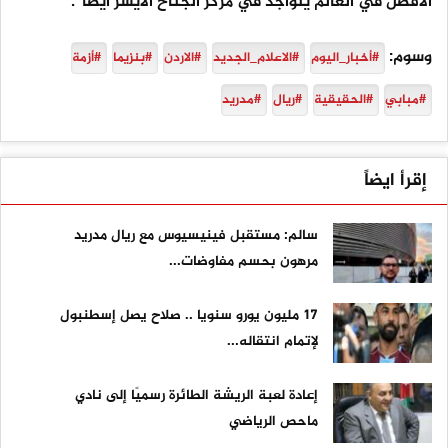
الأفضل في العالم يتواجد في مركز الجناح الأيسر أيضاً”.
وسوم:
#أخبار_اليوم
#الاعلام_الجديد
#الاردن
#بنزيما
#أزمة
#مبابي
#الحقيقية
#ريال
#مدريد
إقرأ ايضاً
سالم: مستقبل فينيسيوس مع ريال مدريد
مرهون بحسم مفاوضات...
17 مليون يورو سنويا .. صلاح يصل إسطنبول
لإتمام انتقاله...
إعادة لعبة الريشة الطائرة رسميًا إلى نادي
ماحص الرياضي