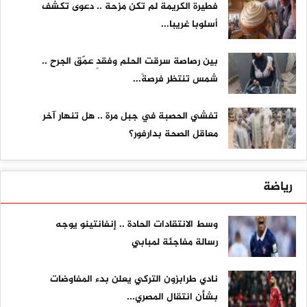
فطيرة الكريمة لم تكن مزحة .. دعوى تكشف
أسلوبا غريبا...
بين رصاصة سرقت الحلم وفقدٍ عمّق الجرح ..
شمس تنتظر فرصةً...
تفشي الحصبة في جبل مرة .. هل تنهار آخر
معاقل الصحة بدارفور؟
رياضة
وسط الانتقادات الحادة .. إنفانتينو يوجه
رسالة مفاجئة لمبابي
نادي طرابزون التركي يعلن بدء المفاوضات
بشأن انتقال المصري...