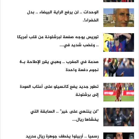
الوحدات .. لن يرفع الراية البيضاء .. بدل
الخضراء!.
توريس يوجه صفعة لبرشلونة من قلب أمريكا
.. وغضب شديد في...
صدمة في المغرب .. وهبي يقرر الإطاحة بـ6
نجوم دفعة واحدة
تطور جديد يضع كانسيلو على أعتاب العودة
إلى برشلونة
"لن ينتهي على خير" .. السابقة التي
يخشاها ريال...
رسميا .. أربيلوا يخطف جوهرة ريال مدريد