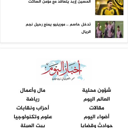
الحسين إربد يتعاقد مع مؤمن الساكت
تدخل حاسم .. مورينيو يمنع رحيل نجم
الريال
شؤون محلية
مال وأعمال
العالم اليوم
رياضة
مقالات
أحزاب ونقابات
أضواء اليوم
علوم وتكنولوجيا
حوادث وقضايا
بيت العيلة