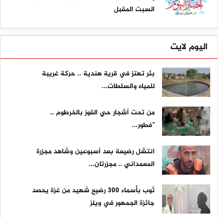
السبت المقبل
اليوم لايت
بئر تهتز في قرية هندية .. حركة غريبة
للمياه والسلطات...
من تحت أشجار حي القوز بالخرطوم ..
"فطور...
انتشل رضيعة بعد أسبوعين وشاهد مجزرة
المعمداني .. مجزرتان...
ثوب بأسماء 300 رضيع شهيد من غزة يحصد
جائزة الجمهور في ويلز