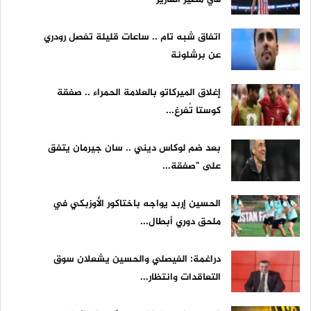
اتفاق شبه تام .. ساعات قليلة تفصل رودري
عن برشلونة
إغلاق الميركاتو بالعلامة الحمراء .. صفقة
كوستا تُفرغ...
بعد ضم لوكاس ديني .. سان جيرمان يتفق
على "صفقة...
الحسين إربد يواجه باختاكور الأوزبكي في
ملحق دوري أبطال...
دراغمة: الفيصلي والحسين يشعلان سوق
التعاقدات وانتظار...