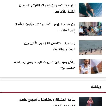
علماء يستخدمون أسماك القرش لتحسين
التنبؤ بالأعاصير
من خيام النزوح .. شعراء غزة يحوّلون المأساة
إلى قصائد...
بحر غزة .. متنفس النازحين الأخير بين
الرصاص والتلوث
زياش يعود إلى تدريبات الوداد وفي يده اسم
"فلسطين"
رياضة
ساعة الحقيقة وبرشلونة .. أسبوع حاسم
في مصير ألفاريز