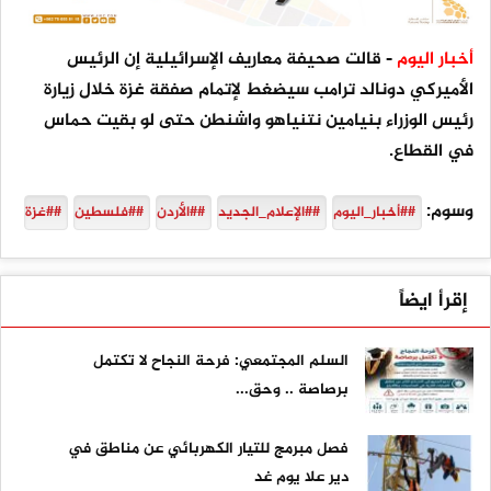
أخبار اليوم
- قالت صحيفة معاريف الإسرائيلية إن الرئيس
الأميركي دونالد ترامب سيضغط لإتمام صفقة غزة خلال زيارة
رئيس الوزراء بنيامين نتنياهو واشنطن حتى لو بقيت حماس
في القطاع.
وسوم:
##أخبار_اليوم
##الإعلام_الجديد
##الأردن
##فلسطين
##غزة
إقرأ ايضاً
السلم المجتمعي: فرحة النجاح لا تكتمل
برصاصة .. وحق...
فصل مبرمج للتيار الكهربائي عن مناطق في
دير علا يوم غد