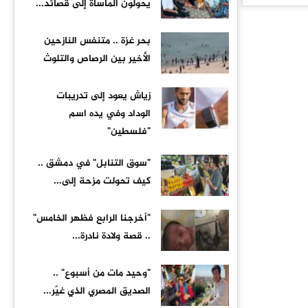
يحوّلون المأساة إلى قصائد...
بحر غزة .. متنفس النازحين
الأخير بين الرصاص والتلوث
زياش يعود إلى تدريبات
الوداد وفي يده اسم
"فلسطين"
"سوق التنابل" في دمشق ..
كيف تحولت مزحة إلى...
"أخرجنا الرابع فظهر الخامس"
.. قصة ولادة نادرة...
"وحيد مات من أسبوع" ..
الصديق المصري الذي غيّر...