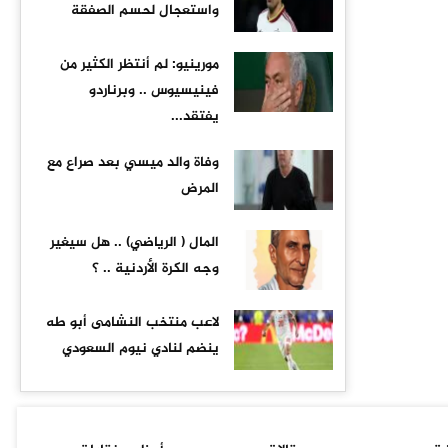
واستعجال لحسم الصفقة
مورينيو: لم أنتظر الكثير من
فينيسيوس .. وبرناردو
يفتقد...
وفاة والد ميسي بعد صراع مع
المرض
المال ( الرياضي) .. هل سيغير
وجه الكرة الأردنية .. ؟
لاعب منتخب النشامى أبو طه
ينضم لنادي نيوم السعودي