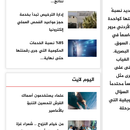
نتائج...
ديد نسبةً
إدارة الترخيص تبدأ بخدمة
انتها كواحدة
حجز مواعيد الفحص العملي
لأردني مرور
إلكترونيا
واسعاً في
 السوق.
%85 نسبة الخدمات
الحكومية التي جرى رقمنتها
البصرية.
حتى نهاية...
الغياب
حتى على
رى مثل
اليوم لايت
ً محتدماً
 السؤال
علماء يستخدمون أسماك
ويقية التي
القرش لتحسين التنبؤ
رحلة
بالأعاصير
من خيام النزوح .. شعراء غزة