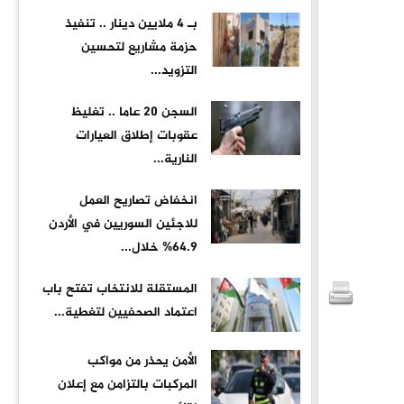
بـ 4 ملايين دينار .. تنفيذ
حزمة مشاريع لتحسين
التزويد...
السجن 20 عاما .. تغليظ
عقوبات إطلاق العيارات
النارية...
انخفاض تصاريح العمل
للاجئين السوريين في الأردن
64.9% خلال...
المستقلة للانتخاب تفتح باب
اعتماد الصحفيين لتغطية...
الأمن يحذر من مواكب
المركبات بالتزامن مع إعلان