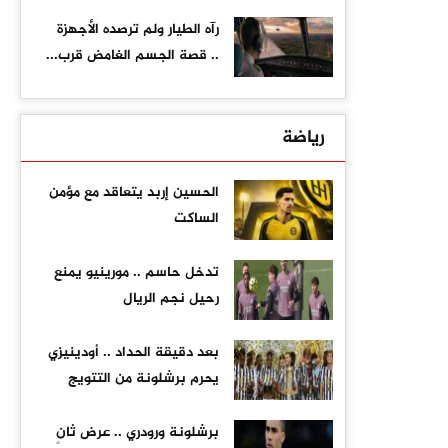
رآه الطيار ولم ترصده الأجهزة
.. قصة الجسم الغامض قرب...
رياضة
الحسين إربد يتعاقد مع مؤمن
الساكت
تدخل حاسم .. مورينيو يمنع
رحيل نجم الريال
بعد دقيقة الحداد .. أودينيزي
يحرم برشلونة من التتويج
برشلونة ورودري .. عرض ثانٍ