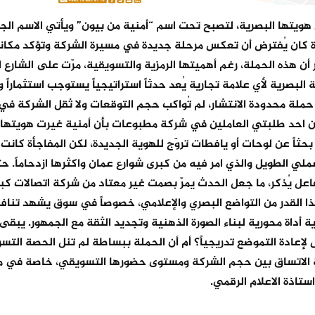
ل هويتها البصرية، لتصبح تحت اسم “أمنية من بيون” ويأتي الاسم الج
 الشركة. في خطوة كان يُفترض أن تعكس مرحلة جديدة في مسيرة الشركة وتؤكد مك
أن هذه الحملة، رغم أهميتها الرمزية والتسويقية، مرّت على الشارع ا
البصرية لأي علامة تجارية يُعد حدثاً استراتيجياً يستوجب استثماراً 
لى حملة محدودة الانتشار، لم تُواكب حجم التوقعات ولا ثقل الشركة في
من احد طلبتي العاملين في شركة مطبوعات بأن أمنية غيرت هويتها 
ثاً عن لوحات أو يافطات تروّج للهوية الجديدة، لكن المفاجأة كانت 
ي الطويل والذي امر فيه من كبرى شوارع عمان واكثرها ازدحاماً. 
عل يُذكر، ما جعل الحدث يمرّ بصمت غير معتاد من شركة اتصالات كب
ذا القدر من التواضع البصري والإعلامي، خصوصاً في سوق يشهد تنافسا
ية أداة محورية لبناء الصورة الذهنية وتجديد الثقة مع الجمهور. يبقى
لإعادة التموضع تدريجياً؟ أم أن الحملة ببساطة لم تنل الحصة التس
ة الاتساق بين حجم الشركة ومستوى حضورها التسويقي، خاصة في م
ستاذة الاعلام الرقمي.