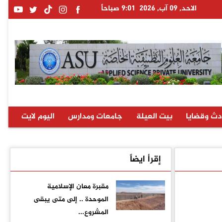
الاحد, 09 آب, 2026
9:01 صباحاً
دث وقضايا
بيت العيلة
جامعات ومدارس
اليوم لايت
إقرأ ايضاً
مقبرة معان الإسلامية
الموحدة .. إلى متى يبقى
المشروع...