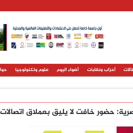
الات
أحزاب ونقابات
أضواء اليوم
علوم وتكنولوجيا
حوا
رية: حضور خافت لا يليق بعملاق اتصالات