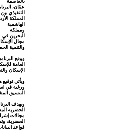
بالعاصمة
عمّان، البرنا
التنفيذي بين
المملكة الأرد
الهاشمية
ومملكة
البحرين في
مجال الإسكا
والتنمية الحض
ووقع البرنام
العامة للإسك
الإسكان والت
ورغبة في است
التنسيق المش
ويهدف البرنا
الحضرية المس
مجالات إشرا
الحضرية، وتط
قواعد البيانا