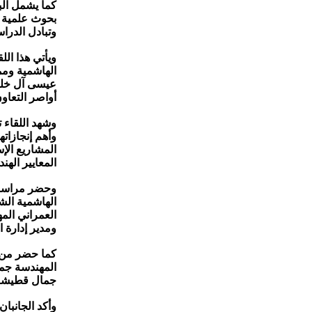
كما يشمل ال
بحوث علمية و
وتبادل الدرا
ويأتي هذا اللق
الهاشمية وممل
عيسى آل خليف
أواصر التعاو
وشهد اللقاء 
وأهم إنجازاته
المشاريع الإ
المعايير الهن
وحضر مراسم ا
الهاشمية الش
العمراني الم
ومدير إدارة ا
كما حضر من ا
المهندسة جما
جمال قطيشا
وأكد الجانبا