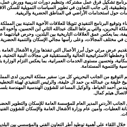
برنامج تشكيل فرق عمل مشتركة، وتنظيم دورات تدريبية وورش عمل، و
تطبيقية، إلى جانب التعاون في تطوير السياسات التمويلية للسكن الا
سات حول استخدامات الأراضي في المناطق الحضرية والريفية.
اء وتوقيع البرنامج التنفيذي تتويجًا للعلاقات الأخوية المتينة بين المملكة 
كة البحرين، والتي يرعاها الملك عبدالله الثاني ابن الحسين، وأخوه ال
ة، بما يعكس عمق العلاقات التاريخية بين البلدين، وحرص قيادتيهما ع
ن في مختلف المجالات، وعلى رأسها مجالي الإسكان والتنمية الحضرية.
تقديم عرض مرئي حول أبرز الأعمال التي تنفذها وزارة الأشغال العامة 
ا وخططها الاستراتيجية الحالية والمستقبلية في مجالات البنية التحتية، 
سكانية، وتحسين مستوى الخدمات العمرانية، بما يعكس التزام الوزارة 
دسية والتنموية المستدامة.
لتوقيع من الجانب البحريني كل من: سفير مملكة البحرين لدى المملكة
يخ خليفة بن عبدالله بن حمد آل خليفة، والرئيس التنفيذي لهيئة التخطي
هندس أحمد الخياط، والوكيل المساعد للشؤون الهندسية المهندسة بلسم
لاتصال هيثم كمال.
لجانب الأردني المدير العام للمؤسسة العامة للإسكان والتطوير الحض
نة العطيات، وأمين عام وزارة الأشغال العامة والإسكان للشؤون الفنية
ت.
ن خلال اللقاء على أهمية توطيد أطر التعاون الفني والمؤسسي بين البلد