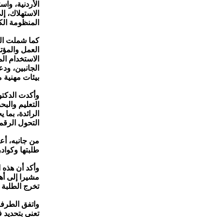
الأردنية، وا
الاستهلاك، إ
المنظومة الكه
كما شملت الم
العمل والمؤ
الاستخدام الم
الجانبين، ود
بيئات مهنية 
وأكدت الدكتور
التعليم والب
الرائدة، بما 
التحول الرقمي
من جانبه، أع
طلبتها وكوادره
وأكد أن هذه 
مشيرا إلى أه
تخرج الطلبة
واتفق الطرف
تعنى بتحديد 