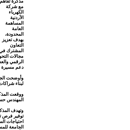
مذكرة تفاهم
مع شركة
الكهرباء
الأردنية
المساهمة
العامة
المحدودة،
بهدف تعزيز
التعاون
المشترك في
مجالات التح
الرقمي والعد
دعم مسيرة ال
وأوضحت الجام
لبناء شراكا
ووقعت المذكر
المهندس حسن 
وتهدف المذكر
توفير فرص تد
احتياجات الس
الجامعة للمس