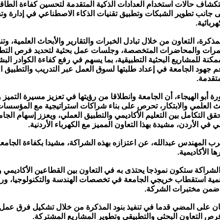
ستكشاف حالات استخدام العدادات الذكية المتقدمة لتحسين كفاءة الطاقة
لى جانب تطوير الشبكات وتطبيق تقنيات الذكاء الاصطناعي في إدارة و
ربائية.
ذكرة، التعاون من خلال تبادل الخبرات والتقارير والأبحاث العلمية، و
تمرات والمحاضرات المتخصصة، وجلسات عمل بحثية لتحديد فرص التطو
مكنة للمشاريع البحثية التطبيقية، بما يسهم في رفع كفاءة الكوادر الب
عم جهود الجامعة في إعداد طلبتها لسوق العمل عبر التدريب والتطبيق 
متقدمة.
ة أبو الهيجاء، أن الجامعة وانطلاقا من رؤيتها في تعزيز مسيرة التميز 
حث العلمي والابتكار، تحرص على بناء شراكات استراتيجية مع المؤسسات
يحقق التكامل بين التعليم الأكاديمي والتطبيق العملي، ويعزز إسهام الج
 في الأردن، مشيدة بهذا التعاون المميز مع الكهرباء الأردنية.
رب المهندس عبدالله، عن اعتزازه بهذه الشراكة، مشيدا بكفاءة الجامعة
ا الأكاديمية.
الشراكة ستكون نموذجا يحتذى به في التعاون بين القطاعين الأكاديمي 
مية استقطاب خريجي الجامعة في تخصصات الهندسة والتكنولوجيا، ور
 ضمن مختبرات الشركة.
ان على المضي قدما في تنفيذ بنود المذكرة من خلال تشكيل فرق عمل
فرص التعاون البحثي والتطبيقي وتطوير المشاريع المشتركة.