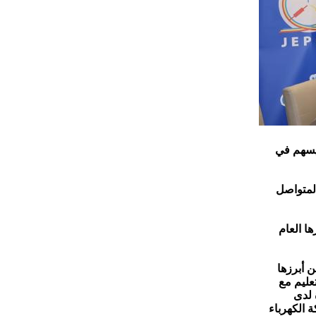
 يسهم في
المتواصل
ا العام
 أبرزها
عليم مع
 لدى
 الكهرباء