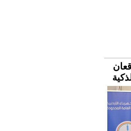
قعان
ذكية