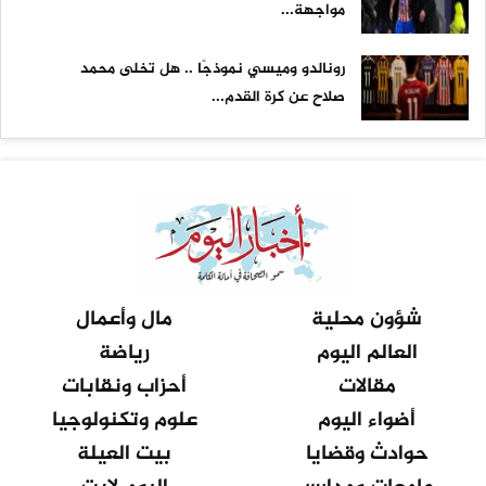
مواجهة...
رونالدو وميسي نموذجًا .. هل تخلى محمد
صلاح عن كرة القدم...
شؤون محلية
مال وأعمال
العالم اليوم
رياضة
مقالات
أحزاب ونقابات
أضواء اليوم
علوم وتكنولوجيا
حوادث وقضايا
بيت العيلة