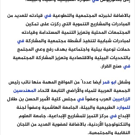
بالاضافة لخبرته المجتمعية والتطوعية
في
قيادته للعديد من
المبادرات والمشاريع التنموية التي ركزت على تمكين
المجتمعات المحلية وتعزيز التنمية المستدامة وقيادته
لمبادرات شبابية لتنفيذ أنشطة مجتمعية والمشاركة
في
حملات توعية بيئية واجتماعية بهدف رفع وعي المجتمع
بالتحديات البيئية والاقتصادية وتعزيز المشاركة المجتمعية
في
صنع القرار.
وشغل
ابو
قمر
أيضا عددا ً من المواقع المهمة منها نائب رئيس
الجمعية العربية للمياه والأراضي التابعة لاتحاد
المهندسين
الزراعيين
العرب وعضواً
في
مجلس كلية الأمير الحسن بن طلال
للموارد
الطبيعية والبيئة، الجامعة الهاشمية وعضواً لجنة
الإبداع
في
مركز التميز للمشاريع الإبداعية، جامعة العلوم
والتكنولوجيا الأردنية، بالاضافة لعضوية العديد من اللجان
النقابية والمجتمعية.