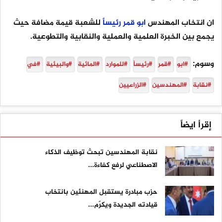
ان انتخاب المهندس
ابو
قمر
رئيساً
للشعبة قيمة مضافة حيث
يجمع بين الخبرة العلمية والعملية والنقابية والتطوعية.
وسوم:
#ابو
#قمر
#رئيساً
#للموارد
#المائية
#والبيئية
#في
#نقابة
#المهندسين
#الزراعيين
إقرأ ايضاً
نقابة المهندسين تبحث توظيف الذكاء
الاصطناعي لرفع كفاءة...
حزب مبادرة يستقبل المهنئين بانتخاب
قيادته الجديدة ويكرّم...