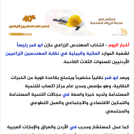
أخبار اليوم
- انتخاب المهندس الزراعي مازن
ابو
قمر
رئيساً
لشعبة الموارد
المائية
والبيئية
في
نقابة
المهندسين
الزراعيين
الأردنيين للسنوات الثلاث القادمة.
ويعد
ابو
قمر
نقابياً مخضرماً ويتمتع بقاعدة قوية من الخبرات
النقابية، وهو مؤسس ومدير عام مركز اكساب للتنمية
المستدامة ولديه خبرة واسعة
في
مجالات التنمية المستدامة
والتمكين الاقتصادي والاجتماعي والعمل التطوعي
والمجتمعي.
كما عمل كمستشار ومدرب
في
الأردن والعراق والإمارات العربية