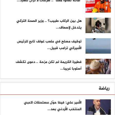
"أمانة تعالوا معنا" .. صرخاتٌ لا تزال تطارد...
هل بين الركاب طبيب؟ .. وزير الصحة التركي
يتدخل لإسعاف...
توقيف مسلح في ملعب غولف تابع للرئيس
الأميركي ترامب قبيل...
فطيرة الكريمة لم تكن مزحة .. دعوى تكشف
أسلوبا غريبا...
رياضة
الأمير علي: فيفا حوّل مستحقات لاعبي
المنتخب الأردني بعد...