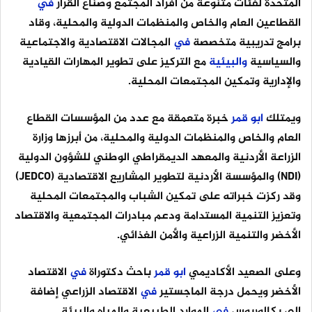
المتحدة لفئات متنوعة من أفراد المجتمع وصناع القرار
في
القطاعين العام والخاص والمنظمات الدولية والمحلية، وقاد
برامج تدريبية متخصصة
في
المجالات الاقتصادية والاجتماعية
والسياسية
والبيئية
مع التركيز على تطوير المهارات القيادية
والإدارية وتمكين المجتمعات المحلية.
ويمتلك
ابو
قمر
خبرة متعمقة مع عدد من المؤسسات القطاع
العام والخاص والمنظمات الدولية والمحلية، من أبرزها وزارة
الزراعة الأردنية والمعهد الديمقراطي الوطني للشؤون الدولية
(NDI) والمؤسسة الأردنية لتطوير المشاريع الاقتصادية (JEDCO)
وقد ركزت خبراته على تمكين الشباب والمجتمعات المحلية
وتعزيز التنمية المستدامة ودعم مبادرات المجتمعية والاقتصاد
الأخضر والتنمية الزراعية والأمن الغذائي.
وعلى الصعيد الأكاديمي
ابو
قمر
باحث دكتوراة
في
الاقتصاد
الأخضر ويحمل درجة الماجستير
في
الاقتصاد الزراعي إضافة
إلى بكالوريوس
في
الموارد الطبيعية والمياه والبيئة.