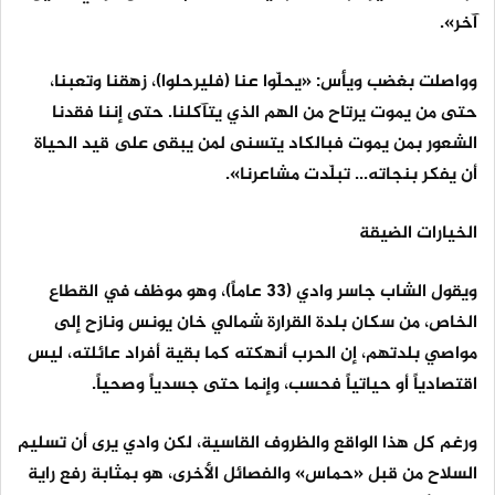
آخر».
وواصلت بغضب ويأس: «يحلّوا عنا (فليرحلوا)، زهقنا وتعبنا،
حتى من يموت يرتاح من الهم الذي يتآكلنا. حتى إننا فقدنا
الشعور بمن يموت فبالكاد يتسنى لمن يبقى على قيد الحياة
أن يفكر بنجاته... تبلّدت مشاعرنا».
الخيارات الضيقة
ويقول الشاب جاسر وادي (33 عاماً)، وهو موظف في القطاع
الخاص، من سكان بلدة القرارة شمالي خان يونس ونازح إلى
مواصي بلدتهم، إن الحرب أنهكته كما بقية أفراد عائلته، ليس
اقتصادياً أو حياتياً فحسب، وإنما حتى جسدياً وصحياً.
ورغم كل هذا الواقع والظروف القاسية، لكن وادي يرى أن تسليم
السلاح من قبل «حماس» والفصائل الأخرى، هو بمثابة رفع راية