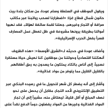
ويقول الموظف في السلطة وسام عودة، من سكان بلدة بيت
حانون شمال قطاع غزة: «اضطرارنا لسحب رواتبنا عبر مكاتب
صرافة أو التجار وغيرهم، جعلنا لقمة سائغة لهؤلاء. فقد نهبوا
أموالنا بطريقة يرونها مشروعة في ظل تعطل عمل المصارف
قسراً بفعل الحرب الإسرائيلية».
وأضاف عودة في حديثه لـ«الشرق الأوسط»: «هذه الظروف
أنهكتنا اقتصادياً وحولتنا من موظفين كنا نعيش حياة مستقرة
نسبياً، إلى أناس بالكاد يملكون ما يسدون به رمق أطفالهم
بالقليل القليل مما يتوفر من مواد غذائية».
وأشار إلى أنه يضطر كل شهر لتحويل ما في رصيده البنكي عبر
التطبيق الإلكتروني لأحد التجار، مقابل أن يحصل على نحو
نصف المبلغ أو أقل قليلاً، ليعتاش منه، مشيراً إلى أن تجار
المواد الغذائية وغيرها من المواد يفضلون دوماً الدفع نقداً على