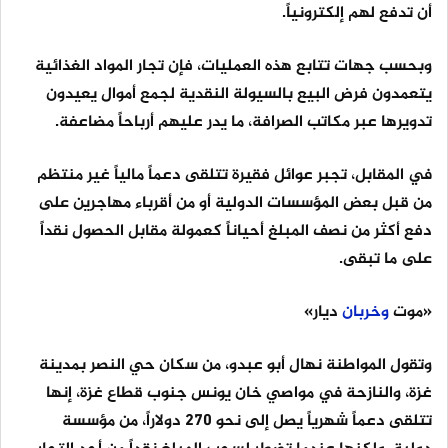
أن تدفع لهم إلكترونياً.
وبحسب جهات تتابع هذه العمليات، فإن تجار المواد الغذائية
يتعمدون فرض البيع بالسيولة النقدية لجمع أموال يعيدون
تدويرها عبر مكاتب الصرافة، ما يدر عليهم أرباحاً مضاعفة.
في المقابل، تجبر عوائل فقيرة تتلقى دعماً مالياً غير منتظم
من قبل بعض المؤسسات الدولية أو من أقرباء مهاجرين على
دفع أكثر من نصف المبلغ أحياناً كعمولة مقابل الحصول نقداً
على ما تبقى.
«موت
وخربان
ديار»
وتقول المواطنة نهال أبو عبدو، من سكان حي النصر بمدينة
غزة، والنازحة في مواصي خان يونس جنوب قطاع غزة، إنها
تتلقى دعماً شهرياً يصل إلى نحو 270 دولاراً، من مؤسسة