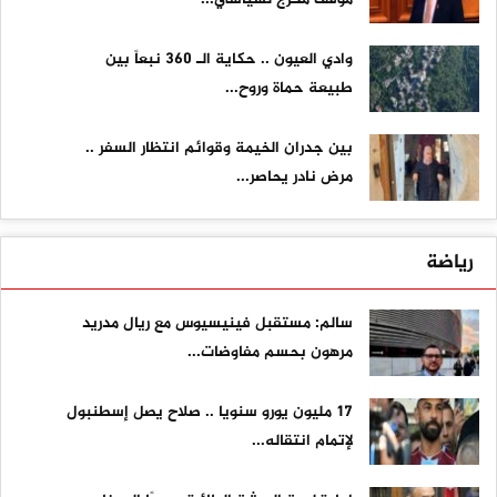
وادي العيون .. حكاية الـ 360 نبعاً بين
طبيعة حماة وروح...
بين جدران الخيمة وقوائم انتظار السفر ..
مرض نادر يحاصر...
رياضة
سالم: مستقبل فينيسيوس مع ريال مدريد
مرهون بحسم مفاوضات...
17 مليون يورو سنويا .. صلاح يصل إسطنبول
لإتمام انتقاله...