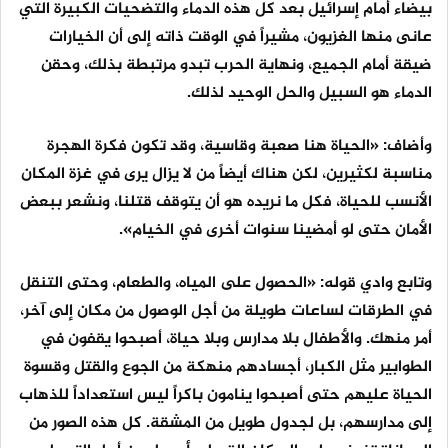
بيضاء أمام إسرائيل بعد كل هذه الدماء والتضحيات الكبيرة التي
عانى منها الغزيون، مشيراً في الوقت ذاته إلى أن الخيارات
ضيقة أمام الجميع، ونهاية الحرب تبدو مرتبطة بذلك، وحقن
الدماء هو السبيل والحل الوحيد لذلك.
وأضاف: «الحياة هنا صعبة وقاسية، وقد تكون فكرة الهجرة
مناسبة لكثيرين، لكن هناك أيضاً من لا يزال يرى في غزة المكان
الأنسب للحياة، فكل ما نريده هو أن يتوقف قتلنا، ونشعر ببعض
الأمان حتى لو أمضينا سنوات أخرى في الخيام».
وتابع وادي قوله: «الحصول على المياه، والطعام، وحتى التنقل
في الطرقات لساعات طويلة من أجل الوصول من مكان إلى آخر،
أمر منهك. والأطفال بلا مدارس وبلا حياة، أصبحوا يقفون في
الطوابير مثل الكبار، أجسادهم منهكة من الجوع والقتل وقسوة
الحياة عليهم حتى أصبحوا ينامون باكراً ليس استعداداً للذهاب
إلى مدارسهم، بل لجدول طويل من المشقة. كل هذه الصور من