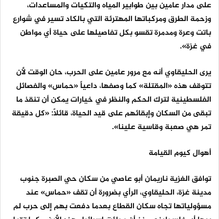
على مدار عامين بين طوابير المياه والتكيات والمساعدات،
وزحمة الطرق ومركباتها المهترئة التي بالكاد تسير في شوارع
باتت وعرة ومدمرة تقسو بكل تفاصيلها على حياة أي مواطن
في غزة».
يرى الحليقاوي أنه مع مرور عامين على الحرب، حان الوقت لأن
تتوقف هذه «المقتلة» كما وصفها، داعياً «حماس» والفصائل
الفلسطينية لترك الحكم والنظر في خيارات يمكن أن تنقذ ما
تبقى من السكان وإبقائهم على قيد الحياة، قائلاً: «كل دقيقة
تمر هي صعبة وقاسية علينا».
أهوال كيوم القيامة
توافق الغزية ناريمان أبو عاصي من سكان حي الصبرة جنوب
مدينة غزة، الحليقاوي، الرأي بضرورة أن تقف «حماس» عند
مسؤولياتها تجاه سكان القطاع بعدما دفعت بهم إلى حرب لم