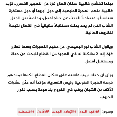
بينما تخشى غالبية سكان قطاع غزة من التهجير القسري، تؤيد
غالبية منهم الهجرة الطوعية إلى دول أوروبا أو دول مستقرة
سياسياً واقتصادياً للبحث عن حياة أفضل، وخاصةً بين الجيل
الشاب الذي لم يعد يملك مستقبلاً حقيقياً في القطاع نتيجةً
للظروف الحالية.
ويقول الشاب نور البحيصي، من مخيم النصيرات وسط قطاع
غزة، إنه لا مشكلة له في الهجرة من القطاع للبحث عن حياة
ومستقبل أفضل.
ورأى أن خطة ترمب قاسية على سكان القطاع، لكنها تمنحهم
فرصة الهجرة الطوعية وليس القسرية، مؤكداً أنه مثل عشرات
الآلاف من الشبان يرغب في الخروج بلا عودة بسبب تكرار
الحروب.
وسوم:
##أخبار_اليوم
##الإعلام_الجديد
##الأردن
##فلسطين