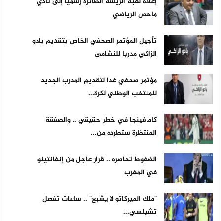
إعادة لعبة الريشة الطائرة رسميًا إلى نادي
ماحص الرياضي
تأجيل المؤتمر الصحفي الخاص بتقديم بادو
الزاكي مدربا للنشامى
مؤتمر صحفي غدا لتقديم المدرب الجديد
للمنتخب الوطني لكرة...
كامافينجا في خطر حقيقي .. والصفقة
المنتظرة ستطرده من...
الضغوط تحاصره .. قرار عاجل من إنفانتينو
في المغرب
"ملك الميركاتو لا يشبع" .. ساعات تفصل
تشيلسي...