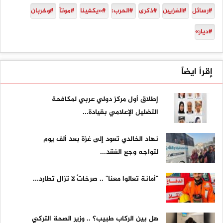
#رسائل
#الغزيين
#ذكرى
#الحرب:
#«يكفينا
#موتاً
#وخربان
#ديار»
إقرأ ايضاً
إطلاق أول مركز دولي عربي لمكافحة
التضليل الإعلامي بقيادة...
نهاد الخالدي تعود إلى غزة بعد ألف يوم
لتواجه وجع الفقد...
"أمانة تعالوا معنا" .. صرخاتٌ لا تزال تطارد...
هل بين الركاب طبيب؟ .. وزير الصحة التركي