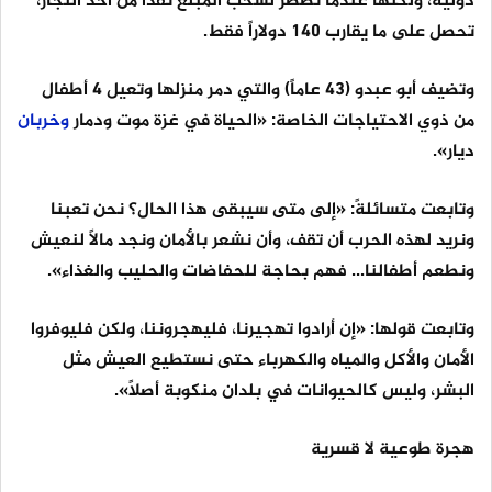
دولية، ولكنها عندما تضطر لسحب المبلغ نقداً من أحد التجار،
تحصل على ما يقارب 140 دولاراً فقط.
وتضيف أبو عبدو (43 عاماً) والتي دمر منزلها وتعيل 4 أطفال
من ذوي الاحتياجات الخاصة: «الحياة في غزة موت ودمار
وخربان
ديار».
وتابعت متسائلةً: «إلى متى سيبقى هذا الحال؟ نحن تعبنا
ونريد لهذه الحرب أن تقف، وأن نشعر بالأمان ونجد مالاً لنعيش
ونطعم أطفالنا... فهم بحاجة للحفاضات والحليب والغذاء».
وتابعت قولها: «إن أرادوا تهجيرنا، فليهجروننا، ولكن فليوفروا
الأمان والأكل والمياه والكهرباء حتى نستطيع العيش مثل
البشر، وليس كالحيوانات في بلدان منكوبة أصلاً».
هجرة طوعية لا قسرية