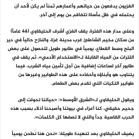
الغزيون يدفعون من حياتهم وأعمارهم ثمناً لم يكن لأحد أن
يحتمله في ظل مأساة تتفاقم من يوم إلى آخر.
وعلى مدار هذه الفترة، يقف الغزي أشرف الحليقاوي (46 عاماً)
من سكان مخيم الشاطئ غرب مدينة غزة، والنازح حالياً في دير
البلح وسط القطاع، يومياً في طابور طويل للحصول على بعض
اللترات من المياه القابلة لـ«الاستخدام الآدمي»، ثم يقف في
طابور آخر لساعات إضافية من أجل تأمين مياه الشرب، فيما
يتناوب هو وأبناؤه وأحفاده على هذه الطوابير وغيرها من
طوابير التكيات التي تقدم بعض الطعام.
ويقول الحليقاوي لـ«الشرق الأوسط»: «حياتنا تحولت إلى
جحيم حقيقي، كنا أعزاء في بيوتنا وأصبحنا أذلاء بسبب هذه
الحرب القاسية جداً والتي لا تصفها كل الكلمات».
يضيف الحليقاوي بعد تنهيدة طويلة: «نحن هنا نُطحن يومياً