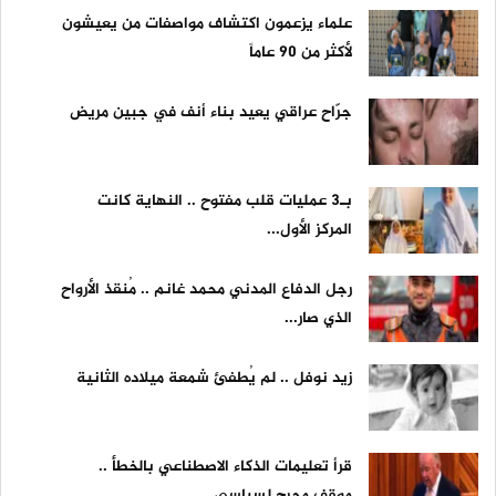
علماء يزعمون اكتشاف مواصفات من يعيشون
لأكثر من 90 عاماً
جرّاح عراقي يعيد بناء أنف في جبين مريض
بـ3 عمليات قلب مفتوح .. النهاية كانت
المركز الأول...
رجل الدفاع المدني محمد غانم .. مُنقذ الأرواح
الذي صار...
زيد نوفل .. لم يُطفئ شمعة ميلاده الثانية
قرأ تعليمات الذكاء الاصطناعي بالخطأ ..
موقف محرج لسياسي...