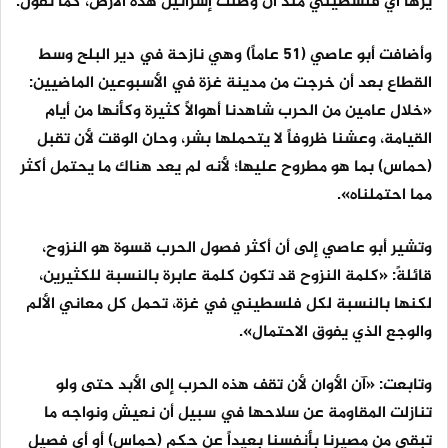
يرها أي فلسطيني منذ أن وطئت إسرائيل هذه الأرض، كما تقول.
وأضافت أبو عاصي (51 عاماً) وهي نازحة في دير البلح وسط
القطاع بعد أن خرجت من مدينة غزة في الأسبوعين الماضيين:
«خلال عامين من الحرب شاهدنا أهوالاً كثيرة وكأنها من أيام
القيامة، وعشنا ظروفاً لا يتحملها بشر، وحان الوقت لأن تقبل
(حماس) بما هو مطروح عليها؛ لأنه لم يعد هناك ما يحتمل أكثر
مما احتملناه».
وتشير أبو عاصي إلى أن أكثر فصول الحرب قسوة هو النزوح،
قائلةً: «كلمة النزوح قد تكون كلمة عابرة بالنسبة للكثيرين،
لكنها بالنسبة لكل فلسطيني في غزة، تحمل كل معاني الألم
والوجع الذي يفوق الاحتمال».
وتابعت: «آن الأوان لأن تقف هذه الحرب إلى الأبد حتى ولو
تنازلت المقاومة عن سلاحها في سبيل أن نعيش ونواجه ما
تبقى من مصيرنا بأنفسنا بعيداً عن حكم (حماس) أو أي فصيل