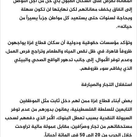
المعاناة تفرض على السكان القبول بأي حل من أجل التوصل
إلى اتفاق يخفف معاناتهم لكن نهايتها لن تكون سهلة
وبحاجة لسنوات حتى يستعيد كل مواطن جزءاً يسيراً من
حياته».
وتؤكد مؤسسات حقوقية ودولية أن سكان قطاع غزة يواجهون
ظروفاً قاهرة، في ظل نقص المياه والطعام وتراجع فرص العمل،
وعدم توفر الأموال، إلى جانب تدهور الواقع الصحي والبيئي
الذي يفاقم سوء ظروفهم.
استغلال التجار والصيارفة
بعض أبناء قطاع غزة ممن لهم دخل ثابت مثل الموظفين
التابعين للسلطة الفلسطينية، يعانون بدورهم من عدم توفر
السيولة النقدية بسبب تعطل البنوك، الأمر الذي دفعهم لسحب
مستحقاتهم من تجار وصرّافين، مقابل عمولة مالية تراوحت
خلال الحرب من 20 إلى 50 في المائة أحياناً.