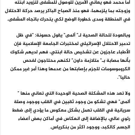
أما محمد فهو يعاني الأمرين للوصول للمشفى لتزويد ابنته
وزوجته بما يلزمهما، فهو منذ الصباح الباكر يرصد حركة الاحتلال
في المنطقة ومدى خطورة الوضع لكي يتحرك باتجاه المشفى.
وبالعودة للحالة الصحية لـ" ألمى" يقول حسونة: "في ظل
تدمير الاحتلال الإسرائيلي لمختبرات الجامعة الإسلامية فإن
الأطباء عاجزون عن تشخيص حالة ابنتي، فهم لديهم شكوك
بأنها مصابة بـ" متلازمة داون" لكنهم محتاجون لفحص
الكروموسومات للجزم بإصابتها من عدمها وهذا أمر غير ممكن
حاليا".
ولا تعد هذه المشكلة الصحية الوحيدة التي تعاني منها "
ألمى" فهي تشكو من وجود ثقبين في القلب ووجود وصلة
سريانية في القلب تعمل بشكل معكوس ما يؤدي إلى ضغط
رئوي عالي، بالإضافة إلى انعكاس في أماكن بعض أعضاء
الجسم كالكبد، ووجود اكثر من بنكرياس.