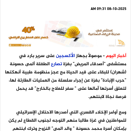
08-10-2025 09:31 AM
أخبار اليوم
- موصولًا بجهاز
الأكسجين
على سرير بارد في
مستشفى "أصدقاء المريض" بغزة
تصارع
الطفلة ألمى حسونة
(شهران) للبقاء على قيد الحياة مع عجز منظومة طبية أنهكتها
"حرب الإبادة" بغزة عن إجراء سلسلة من العمليات الطارئة لها،
لتعلق أسرتها آمالها على " سفر للعلاج بالخارج" قد يحمل
فرصة نجاة لابنتهم.
ومع أوامر الإخلاء القسري التي أصدرها الاحتلال الإسرائيلي
للمواطنين في غزة طالبا منهم التوجه لجنوب القطاع لم يكن
بإمكان أسرة محمد حسونة " والد المى" النزوح وترك ابنتهم