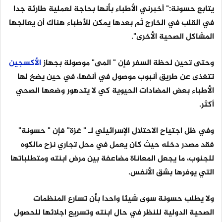
يتابع حسونة:" أخبرني الأطباء بأنها بحاجة لعملية طارئة جدا
في القلب في الخارج ثم بعدها يمكن للأطباء هناك أن يعالجها
المشاكل الصحية الأخرى".
وحتى تحين لحظة السفر فإن " المى" موصولة بجهاز
الأكسجين
تتغذى عن طريق أنبوب موصول في أنفها، في حين يضخ لها
الأطباء بعض المضادات الحيوية كي لا يتدهور وضعها الصحي
أكثر.
وفي ظل اجتياح الاحتلال الإسرائيلي لـ " غزة" فإن " حسونة"
فقد مصدر دخله حيث كان يعمل في محل تجاري نزح مالكوه
للجنوب، ما يجعل المعاناة مضاعفة بين مرض ابنته ومتطلباتها
التي يوفرها بشق الأنفس.
ولا يطلب حسونة سوى شيئا واحدا بأن تسارع المنظمات
الصحية الدولية للنظر في حال ابنته وتسريع اجلائها للحصول