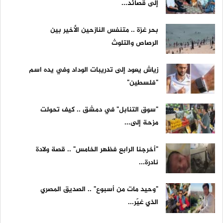
إلى قصائد...
بحر غزة .. متنفس النازحين الأخير بين
الرصاص والتلوث
زياش يعود إلى تدريبات الوداد وفي يده اسم
"فلسطين"
"سوق التنابل" في دمشق .. كيف تحولت
مزحة إلى...
"أخرجنا الرابع فظهر الخامس" .. قصة ولادة
نادرة...
"وحيد مات من أسبوع" .. الصديق المصري
الذي غيّر...