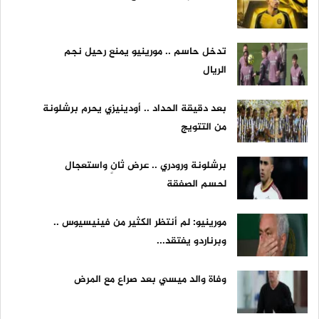
تدخل حاسم .. مورينيو يمنع رحيل نجم
الريال
بعد دقيقة الحداد .. أودينيزي يحرم برشلونة
من التتويج
برشلونة ورودري .. عرض ثانٍ واستعجال
لحسم الصفقة
مورينيو: لم أنتظر الكثير من فينيسيوس ..
وبرناردو يفتقد...
وفاة والد ميسي بعد صراع مع المرض