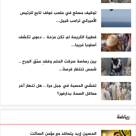
توقيف مسلح في ملعب غولف تابع للرئيس
الأميركي ترامب قبيل...
فطيرة الكريمة لم تكن مزحة .. دعوى تكشف
أسلوبا غريبا...
بين رصاصة سرقت الحلم وفقدٍ عمّق الجرح ..
شمس تنتظر فرصةً...
تفشي الحصبة في جبل مرة .. هل تنهار آخر
معاقل الصحة بدارفور؟
رياضة
الحسين إربد يتعاقد مع مؤمن الساكت