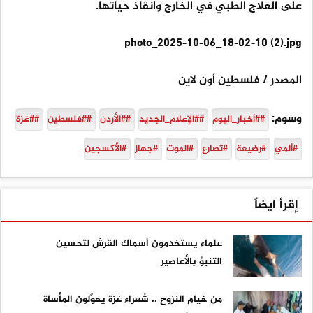
على العلاج الطبي في الخارج وانقاذ حياتها.
photo_2025-10-06_18-02-10 (2).jpg
المصدر / فلسطين أون لاين
وسوم:
##أخبار_اليوم
##الإعلام_الجديد
##الأردن
##فلسطين
##غزة
#ألمي
#رضيعة
#تصارع
#الموت
#جهاز
#الأكسجين
إقرأ ايضاً
علماء يستخدمون أسماك القرش لتحسين
التنبؤ بالأعاصير
من خيام النزوح .. شعراء غزة يحوّلون المأساة