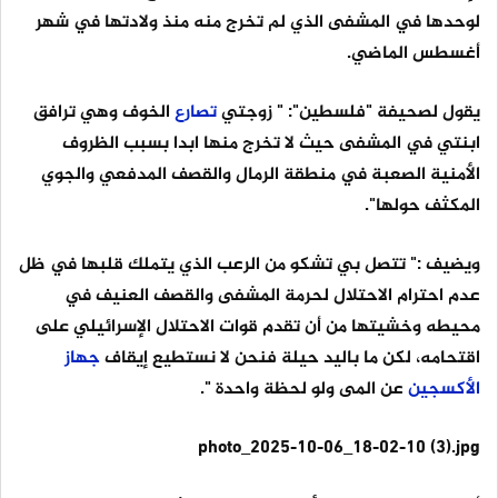
لوحدها في المشفى الذي لم تخرج منه منذ ولادتها في شهر
أغسطس الماضي.
يقول لصحيفة "فلسطين": " زوجتي
تصارع
الخوف وهي ترافق
ابنتي في المشفى حيث لا تخرج منها ابدا بسبب الظروف
الأمنية الصعبة في منطقة الرمال والقصف المدفعي والجوي
المكثف حولها".
ويضيف :" تتصل بي تشكو من الرعب الذي يتملك قلبها في ظل
عدم احترام الاحتلال لحرمة المشفى والقصف العنيف في
محيطه وخشيتها من أن تقدم قوات الاحتلال الإسرائيلي على
اقتحامه، لكن ما باليد حيلة فنحن لا نستطيع إيقاف
جهاز
الأكسجين
عن المى ولو لحظة واحدة ".
photo_2025-10-06_18-02-10 (3).jpg