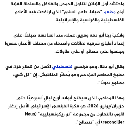
واحتشد أول الزبائن لتناول الحمص والفلافل والسلطة الغزية
أمام
مطعم
“صبابا، طعم السلام” الذي ارتفعت فيه الأعلام
الفلسطينية والفرنسية والإسرائيلية.
وانكبّ رجا أبو دقة وفريق عمله، منذ السادسة صباحًا، على
إعداد أطباق شرقية لعائلات وأصدقاء من مختلف الأعمار، حضروا
وجلسوا على حصائر، أو على طاولات.
وقال أبو دقة، وهو فرنسي
فلسطيني
الأصل من قطاع غزة، في
مطبخ المطعم المزدحم وهو يُحضّر المناقيش، إن “كل شيء
مصنوع يدويًا”.
وهذا المطعم، الذي سيفتح أبوابه أربع ليالٍ أسبوعيًا حتى
حزيران/يونيو 2026، هو فكرة الفرنسي الإسرائيلي الأصل إدغار
لالوم، بالتعاون مع مجموعة “نو ريكونسيلييه” (Nous
reconcilier) أي “نتصالح”.