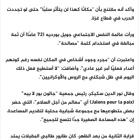
وأكد أنه مقتنع بأن “مكانًا كهذا لن يتأثر سلبًا” حتى لو تجددت
الحرب في قطاع غزة.
ورأت عالمة النفس الاجتماعي جويل بورديه (72 عامًا) أن ثمة
مبالغة في استخدام كلمة “مصالحة”.
واعتبرت أن “مجرد وجود أشخاص في المكان نفسه رغم كونهم
أعداء فعليًا أمر غير عادي”. وأضافت: “لا أستطيع فعل ذلك
اليوم في ظل شبكتي مع الروس والأوكرانيين”.
وقال نور الدين سكيكر، رئيس جمعية “جالون بور لا بيه”
(Jalons pour la paix) أي “معالم من أجل السلام”، التي حضر
بعض متطوعيها مع مجموعة شبابية محلية لتقديم المساعدة،
إن “هذه المساحة الصغيرة جدًا تتسع للجميع”.
قرابة الثانية من بعد الظهر، كان طابور طالبي المقبلات يمتد