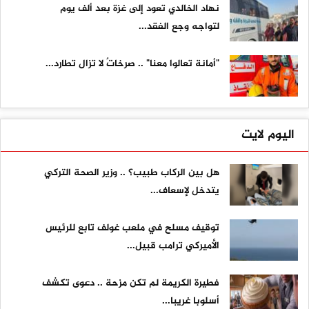
نهاد الخالدي تعود إلى غزة بعد ألف يوم
لتواجه وجع الفقد...
"أمانة تعالوا معنا" .. صرخاتٌ لا تزال تطارد...
اليوم لايت
هل بين الركاب طبيب؟ .. وزير الصحة التركي
يتدخل لإسعاف...
توقيف مسلح في ملعب غولف تابع للرئيس
الأميركي ترامب قبيل...
فطيرة الكريمة لم تكن مزحة .. دعوى تكشف
أسلوبا غريبا...