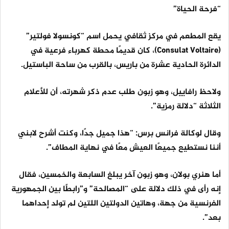
“فرحة الحياة”
يقع المطعم في مركز ثقافي يحمل اسم “كونسولا فولتير”
(Consulat Voltaire)، كان قديمًا محطة كهرباء فرعية في
الدائرة الحادية عشرة من باريس، بالقرب من ساحة الباستيل.
ولاحظ رافاييل، وهو زبون طلب عدم ذكر شهرته، أن للأعلام
الثلاثة “دلالة رمزية”.
وقال لوكالة فرانس برس: “هذا جميل جدًا، وكنت أشرح لابني
أننا نستطيع جميعًا العيش معًا في نهاية المطاف”.
أما هنري بولان، وهو زبون آخر يبلغ السابعة والخمسين، فقال
إنه رأى في ذلك دلالة على “المصالحة” و”رابطًا بين الجمهورية
الفرنسية من جهة، وهاتين الدولتين اللتين لم تولد إحداهما
بعد”.