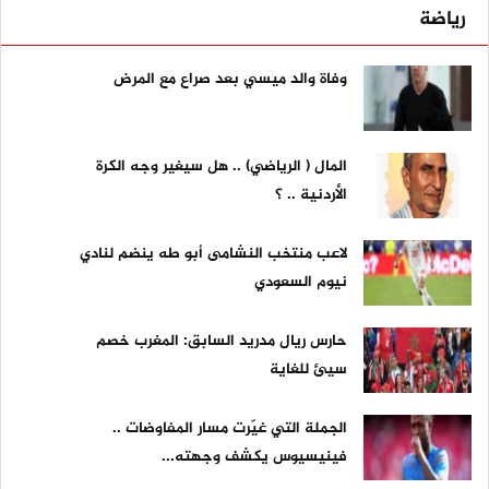
رياضة
وفاة والد ميسي بعد صراع مع المرض
المال ( الرياضي) .. هل سيغير وجه الكرة
الأردنية .. ؟
لاعب منتخب النشامى أبو طه ينضم لنادي
نيوم السعودي
حارس ريال مدريد السابق: المغرب خصم
سيئ للغاية
الجملة التي غيّرت مسار المفاوضات ..
فينيسيوس يكشف وجهته...