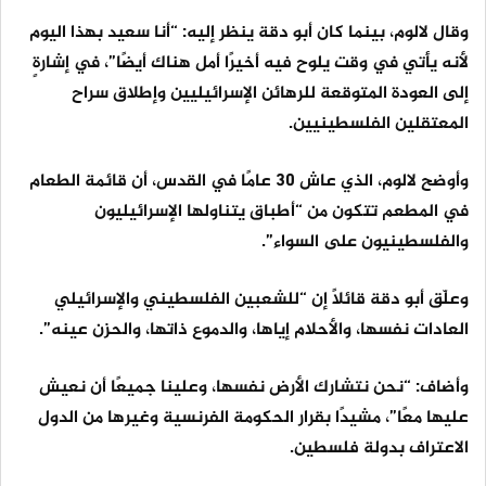
وقال لالوم، بينما كان أبو دقة ينظر إليه: “أنا سعيد بهذا اليوم
لأنه يأتي في وقت يلوح فيه أخيرًا أمل هناك أيضًا”، في إشارةٍ
إلى العودة المتوقعة للرهائن الإسرائيليين وإطلاق سراح
المعتقلين الفلسطينيين.
وأوضح لالوم، الذي عاش 30 عامًا في القدس، أن قائمة الطعام
في المطعم تتكون من “أطباق يتناولها الإسرائيليون
والفلسطينيون على السواء”.
وعلّق أبو دقة قائلًا إن “للشعبين الفلسطيني والإسرائيلي
العادات نفسها، والأحلام إياها، والدموع ذاتها، والحزن عينه”.
وأضاف: “نحن نتشارك الأرض نفسها، وعلينا جميعًا أن نعيش
عليها معًا”، مشيدًا بقرار الحكومة الفرنسية وغيرها من الدول
الاعتراف بدولة فلسطين.