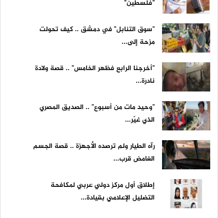
"فلسطين"
"سوق التنابل" في دمشق .. كيف تحولت
مزحة إلى...
"أخرجنا الرابع فظهر الخامس" .. قصة ولادة
نادرة...
"وحيد مات من أسبوع" .. الصديق المصري
الذي غيّر...
رآه الطيار ولم ترصده الأجهزة .. قصة الجسم
الغامض قرب...
إطلاق أول مركز دولي عربي لمكافحة
التضليل الإعلامي بقيادة...