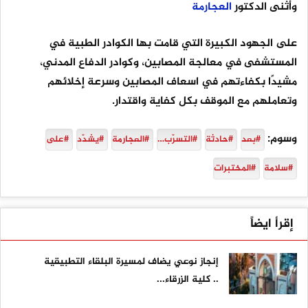
وأثنى الدكتور
العجارمة
على الجهود الكبيرة التي قامت بها الكوادر الطبية في
المستشفى في معالجة المصابين، وكوادر الدفاع المدني،
مشيدًا بكفاءتهم في اسعاف المصابين وسرعة إخلائهم
وتعاملهم مع الموقف بكل كفاية واقتدار.
وسوم:
#بعد
#حادثة
#التسرّب…
#العجارمة
#يشدّد
#على
#سلامة
#المختبرات
إقرأ ايضاً
إنجاز نوعي يضاف لمسيرة البلقاء التطبيقية
.. كلية الزرقاء...