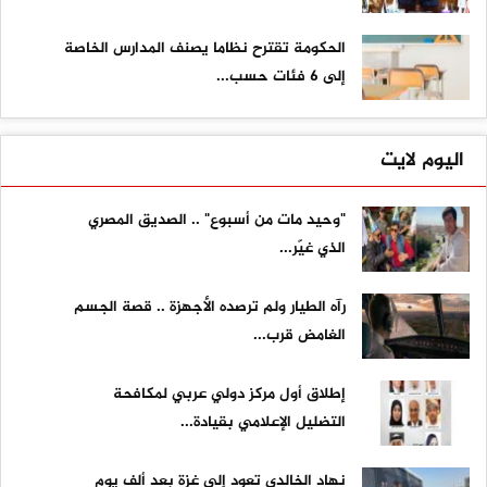
الحكومة تقترح نظاما يصنف المدارس الخاصة
إلى 6 فئات حسب...
اليوم لايت
"وحيد مات من أسبوع" .. الصديق المصري
الذي غيّر...
رآه الطيار ولم ترصده الأجهزة .. قصة الجسم
الغامض قرب...
إطلاق أول مركز دولي عربي لمكافحة
التضليل الإعلامي بقيادة...
نهاد الخالدي تعود إلى غزة بعد ألف يوم