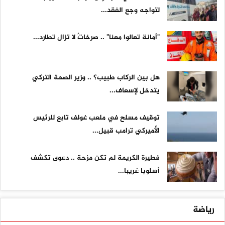
لتواجه وجع الفقد...
"أمانة تعالوا معنا" .. صرخاتٌ لا تزال تطارد...
هل بين الركاب طبيب؟ .. وزير الصحة التركي
يتدخل لإسعاف...
توقيف مسلح في ملعب غولف تابع للرئيس
الأميركي ترامب قبيل...
فطيرة الكريمة لم تكن مزحة .. دعوى تكشف
أسلوبا غريبا...
رياضة