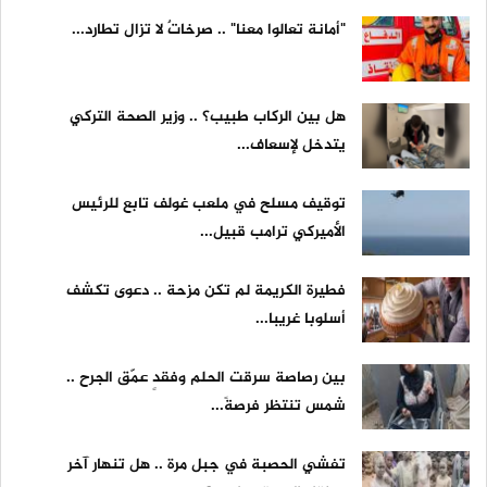
"أمانة تعالوا معنا" .. صرخاتٌ لا تزال تطارد...
هل بين الركاب طبيب؟ .. وزير الصحة التركي
يتدخل لإسعاف...
توقيف مسلح في ملعب غولف تابع للرئيس
الأميركي ترامب قبيل...
فطيرة الكريمة لم تكن مزحة .. دعوى تكشف
أسلوبا غريبا...
بين رصاصة سرقت الحلم وفقدٍ عمّق الجرح ..
شمس تنتظر فرصةً...
تفشي الحصبة في جبل مرة .. هل تنهار آخر