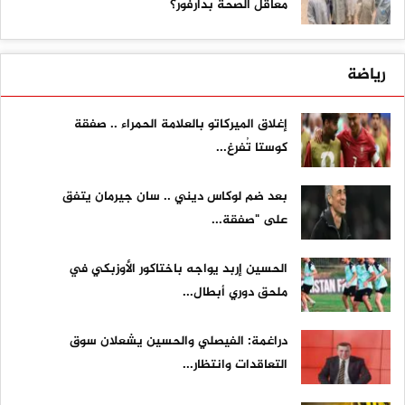
معاقل الصحة بدارفور؟
رياضة
إغلاق الميركاتو بالعلامة الحمراء .. صفقة
كوستا تُفرغ...
بعد ضم لوكاس ديني .. سان جيرمان يتفق
على "صفقة...
الحسين إربد يواجه باختاكور الأوزبكي في
ملحق دوري أبطال...
دراغمة: الفيصلي والحسين يشعلان سوق
التعاقدات وانتظار...