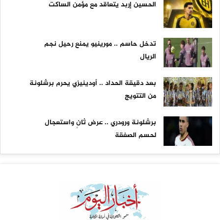
الحسين إربد يتعاقد مع مؤمن الساكت
تدخل حاسم .. مورينيو يمنع رحيل نجم
الريال
بعد دقيقة الحداد .. أودينيزي يحرم برشلونة
من التتويج
برشلونة ورودري .. عرض ثانٍ واستعجال
لحسم الصفقة