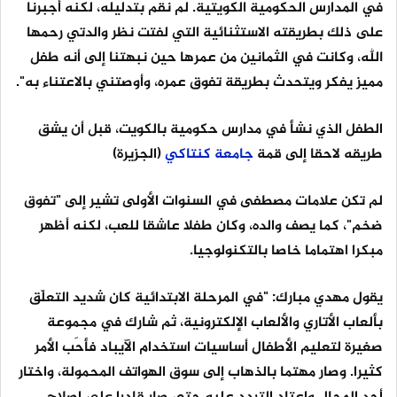
في المدارس الحكومية الكويتية. لم نقم بتدليله، لكنه أجبرنا
على ذلك بطريقته الاستثنائية التي لفتت نظر والدتي رحمها
الله، وكانت في الثمانين من عمرها حين نبهتنا إلى أنه طفل
مميز يفكر ويتحدث بطريقة تفوق عمره، وأوصتني بالاعتناء به".
⁩الطفل الذي نشأ في مدارس حكومية بالكويت، قبل أن يشق
طريقه لاحقا إلى قمة
جامعة
كنتاكي
(الجزيرة)
لم تكن علامات مصطفى في السنوات الأولى تشير إلى "تفوق
ضخم"، كما يصف والده، وكان طفلا عاشقا للعب، لكنه أظهر
مبكرا اهتماما خاصا بالتكنولوجيا.
يقول مهدي مبارك: "في المرحلة الابتدائية كان شديد التعلّق
بألعاب الأتاري والألعاب الإلكترونية، ثم شارك في مجموعة
صغيرة لتعليم الأطفال أساسيات استخدام الآيباد فأحَب الأمر
كثيرا. وصار مهتما بالذهاب إلى سوق الهواتف المحمولة، واختار