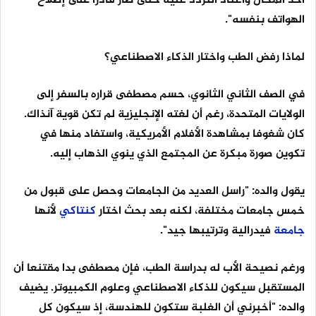
أحد المحال واعتاد التردد عليه حتى صار قادرا على إصلاح
الهواتف بنفسه".
لماذا رفض الطب واختار الذكاء الاصطناعي؟
في الصف الثاني الثانوي، حسم مصطفى قراره بالسفر إلى
الولايات المتحدة، رغم أن لغته الإنجليزية لم تكن قوية آنذاك.
كان شغوفا بمشاهدة الأفلام الأمريكية، واستفاد منها في
تكوين صورة مبكرة عن المجتمع الذي ينوي الذهاب إليه.
يقول والده: "راسل العديد من الجامعات وحصل على قبول من
خمس جامعات مختلفة، لكنه بعد بحث اختار
كنتاكي
لأنها
جامعة
فيدرالية وترتيبها جيد".
ورغم نصيحة الأب له بدراسة الطب، فإن مصطفى بدا مقتنعا أن
المستقبل سيكون للذكاء الاصطناعي وعلوم الكمبيوتر. يضيف
والده: "أخبرني أن الغلبة ستكون للهندسة، إذ سيكون كل