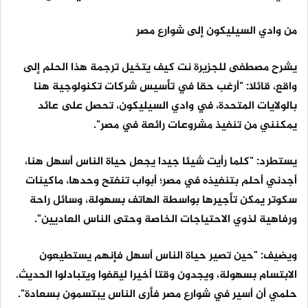
من وادي السيليكون إلى شوارع مصر
يشرح مصطفى للجزيرة نت كيف يتخيل ترجمة هذا الحلم إلى
واقع، قائلا: "أرغب حقا في تأسيس شركات تكنولوجية هنا
بالولايات المتحدة، في وادي السيليكون، تحصل على عائد
يمكنني من تنفيذ مشروعات رائعة في مصر".
يستطرد: "كلما رأيت شيئا جيدا يجعل حياة الناس أسهل هنا،
أجدني أحلم بتنفيذه في مصر؛ أبواب تنفتح وحدها، ماكينات
سكوتر يمكن تأجيرها بواسطة الهاتف بسهولة، وسائل راحة
ورفاهية لذوي الاحتياجات الخاصة وحتى الناس العاديين".
ويضيف: "حين تصير حياة الناس أسهل فإنهم يستطيعون
الابتسام بسهولة، ويجدون وقتا أخيرا ليقفوا ويتبادلوا الحديث.
حلمي أن أسير في شوارع مصر فأرى الناس يبتسمون بسعادة".