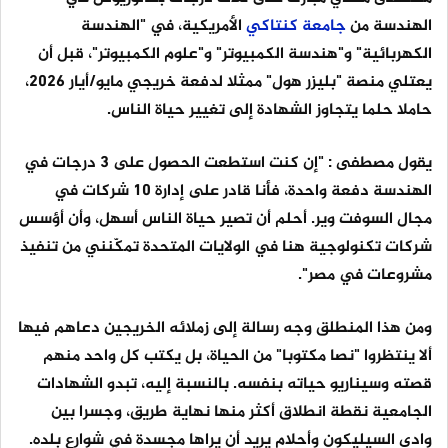
الهندسة من
جامعة
كنتاكي
الأمريكية، في "الهندسة
الكهربائية" و"هندسة الكمبيوتر" و"علوم الكمبيوتر"، قبل أن
يعتلي منصة "بليزر هول" ممثلا لدفعة خريجي مايو/أيار 2026،
حاملا حلما يتجاوز الشهادة إلى تغيير حياة الناس.
يقول مصطفى : "إن كنت استطعت الحصول على 3 درجات في
الهندسة دفعة واحدة، فأنا قادر على إدارة 10 شركات في
مجال السوفت وير. أحلم أن تصير حياة الناس أسهل، وأن أؤسس
شركات تكنولوجية هنا في الولايات المتحدة تمكّنني من تنفيذ
مشروعات في مصر".
ومن هذا المنطلق وجه رسالة إلى زملائه الخريجين دعاهم فيها
ألا ينتظروا "نصا مكتوبا" من الحياة، بل يكتب كل واحد منهم
قصته وسيناريو حياته بنفسه. بالنسبة إليه، تبدو الشهادات
الجامعية نقطة انطلاق أكثر منها نهاية طريق، وجسرا بين
وادي السيليكون وأحلام يريد أن يراها مجسدة في شوارع بلده.