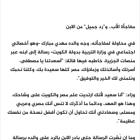
مفاجأة الأب.. و"رد جميل" من الابن
في محاولة لمفاجأته، وجه والده مهدي مبارك -وهو أخصائي
اجتماعي في وزارة التربية بدولة الكويت- رسالة إلى ابنه عبر
منصات الجزيرة، خاطبه فيها قائلا: "أسعدتنا يا مصطفى،
أسرتك وأساتذتك وزملاؤك، مصر كلها سعيدة بك، وكلنا نحبك
ونتمنى لك الخير والتوفيق".
وزاد: "أنا سعيد لأنك ارتديت علم مصر والكويت على وشاحك،
وهذا هو العهد، ودائما ما أذكّرك لا تنس أنك مصري وعربي
ومسلم، وسعادتي أنك تحاول أن تكون أفضل نسخة من نفسك
عظيمة".
وما إن نُشرت الرسالة حتى بادر الابن بالرد على والده برسالة