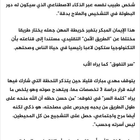
شخص طبيب نفسه عبر الذكاء الاصطناعي الذي سيكون له دور
البطولة في التشخيص والعلاج بدقة".
هذا الإيمان المبكر بتغير خريطة المهن جعله يختار طريقا
مختلفا عن "الطريق الآمن" التقليدي، مستندا إلى قناعته بأن
التكنولوجيا ستكون لاعبا رئيسيا في حياة الناس وصحتهم.
"سر التفوق" كما يراه الأب
يتوقف مهدي مبارك قليلا حين يتذكر اللحظة التي شارك فيها
ابنه قرار دراسة 3 تخصصات معا، ويتهدج صوته وهو يلخص ما
يراه "كلمة السر" في تفوقه: "من حسن حظه أن الله منحه على
طول الطريق من يحبه ويحرص على مصلحته، هو ذكي لكنه
أيضا مرح واجتماعي، حصل على التشجيع من كل المحيطين،
ليس أسرته وحسب".