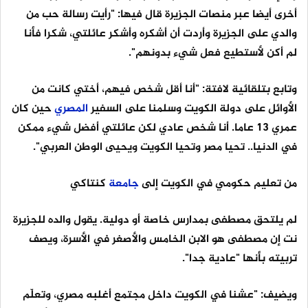
أخرى أيضا عبر منصات الجزيرة قال فيها: "رأيت رسالة حب من
والدي على الجزيرة وأردت أن أشكره وأشكر عائلتي، شكرا فأنا
لم أكن لأستطيع فعل شيء بدونهم".
وتابع بتلقائية لافتة: "أنا أقل شخص فيهم، أختي كانت من
الأوائل على دولة الكويت وسلمنا على السفير
المصري
حين كان
عمري 13 عاما. أنا شخص عادي لكن عائلتي أفضل شيء ممكن
في الدنيا.. تحيا مصر وتحيا الكويت ويحيى الوطن العربي".
من تعليم حكومي في الكويت إلى
جامعة
كنتاكي
لم يلتحق مصطفى بمدارس خاصة أو دولية. يقول والده للجزيرة
نت إن مصطفى هو الابن الخامس والأصغر في الأسرة، ويصف
تربيته بأنها "عادية جدا".
ويضيف: "عشنا في الكويت داخل مجتمع أغلبه مصري، وتعلّم