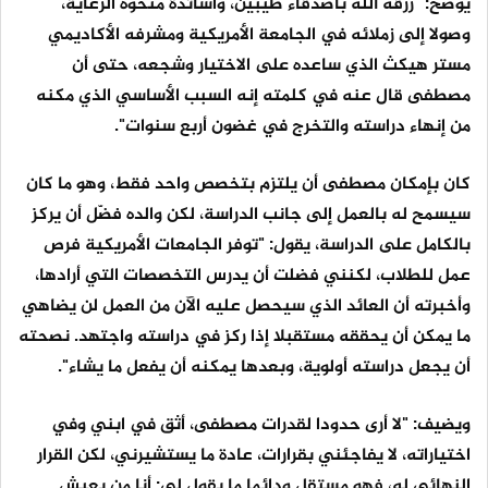
يوضح: "رزقه الله بأصدقاء طيبين، وأساتذة منحوه الرعاية،
وصولا إلى زملائه في الجامعة الأمريكية ومشرفه الأكاديمي
مستر هيكث الذي ساعده على الاختيار وشجعه، حتى أن
مصطفى قال عنه في كلمته إنه السبب الأساسي الذي مكنه
من إنهاء دراسته والتخرج في غضون أربع سنوات".
كان بإمكان مصطفى أن يلتزم بتخصص واحد فقط، وهو ما كان
سيسمح له بالعمل إلى جانب الدراسة، لكن والده فضّل أن يركز
بالكامل على الدراسة، يقول: "توفر الجامعات الأمريكية فرص
عمل للطلاب، لكنني فضلت أن يدرس التخصصات التي أرادها،
وأخبرته أن العائد الذي سيحصل عليه الآن من العمل لن يضاهي
ما يمكن أن يحققه مستقبلا إذا ركز في دراسته واجتهد. نصحته
أن يجعل دراسته أولوية، وبعدها يمكنه أن يفعل ما يشاء".
ويضيف: "لا أرى حدودا لقدرات مصطفى، أثق في ابني وفي
اختياراته، لا يفاجئني بقرارات، عادة ما يستشيرني، لكن القرار
النهائي له، فهو مستقل ودائما ما يقول لي: أنا من يعيش