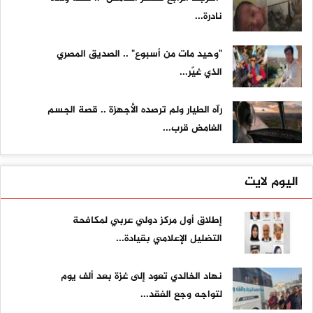
نادرة...
"وحيد مات من أسبوع" .. الصديق المصري
الذي غيّر...
رآه الطيار ولم ترصده الأجهزة .. قصة الجسم
الغامض قرب...
اليوم لايت
إطلاق أول مركز دولي عربي لمكافحة
التضليل الإعلامي بقيادة...
نهاد الخالدي تعود إلى غزة بعد ألف يوم
لتواجه وجع الفقد...