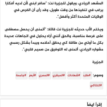
المشهد الريادي، ويقول للجزيرة نت: "سافر ابني لأن لديه أفكارا
يرغب في تنفيذها من وقت طويل، وقد رأى أن الفرص في
الولايات المتحدة أكثر وأفضل".
ويختم الأب حديثه للجزيرة نت قائلا: "أتمنى أن يحصل مصطفى
على فرصة مناسبة، والحق أنني أراه يحاول في اتجاهات عديدة
بكل ما أوتي من طاقة كي يحقق أحلامه ويبدأ بشكل رسمي
مشواره الريادي، أتمنى له التوفيق من صميم قلبي".
الجزيرة
وسوم:
#طارد
#شهادات
#العبقري
#المصري
#أبهر
#جامعة
#كنتاكي
إقرأ ايضاً