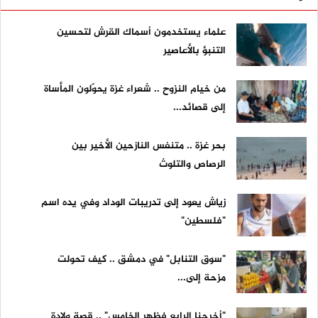
علماء يستخدمون أسماك القرش لتحسين
التنبؤ بالأعاصير
من خيام النزوح .. شعراء غزة يحوّلون المأساة
إلى قصائد...
بحر غزة .. متنفس النازحين الأخير بين
الرصاص والتلوث
زياش يعود إلى تدريبات الوداد وفي يده اسم
"فلسطين"
"سوق التنابل" في دمشق .. كيف تحولت
مزحة إلى...
"أخرجنا الرابع فظهر الخامس" .. قصة ولادة