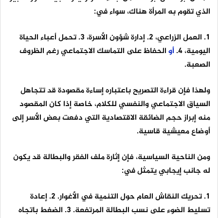
الذي تقوم به المرأة هناك، سواء في:
١. العمل الزراعي، ٢. إدارة شؤون الأسرة، ٣. تحمل أعباء الحياة
اليومية، ٤.
أو
الحفاظ على التماسك الاجتماعي رغم الظروف
الصعبة.
ولهذا فإن قراءة التصريح باعتباره إساءة مقصودة قد تتجاهل
السياق الاجتماعي والنفسي للكلام، خاصة إذا كان المقصود
منه إبراز حجم الضائقة الاقتصادية التي دفعت بعض الأسر إلى
أوضاع معيشية قاسية.
ومن الناحية السياسية، فإن إثارة ملف الفقر والبطالة قد يكون
له جانب إيجابي يتمثل في:
١. تحريك النقاش العام حول التنمية في الأغوار. ٢. إعادة
تسليط الضوء على نسب البطالة المرتفعة. ٣. الضغط باتجاه