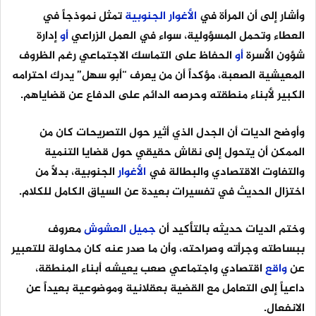
وأشار إلى أن المرأة في
الأغوار
الجنوبية
تمثل نموذجاً في
العطاء وتحمل المسؤولية، سواء في العمل الزراعي
أو
إدارة
شؤون الأسرة
أو
الحفاظ على التماسك الاجتماعي رغم الظروف
المعيشية الصعبة، مؤكداً أن من يعرف “أبو سهل” يدرك احترامه
الكبير لأبناء منطقته وحرصه الدائم على الدفاع عن قضاياهم.
وأوضح الديات أن الجدل الذي أثير حول التصريحات كان من
الممكن أن يتحول إلى نقاش حقيقي حول قضايا التنمية
والتفاوت الاقتصادي والبطالة في
الأغوار
الجنوبية، بدلاً من
اختزال الحديث في تفسيرات بعيدة عن السياق الكامل للكلام.
وختم الديات حديثه بالتأكيد أن
جميل
العشوش
معروف
ببساطته وجرأته وصراحته، وأن ما صدر عنه كان محاولة للتعبير
عن
واقع
اقتصادي واجتماعي صعب يعيشه أبناء المنطقة،
داعياً إلى التعامل مع القضية بعقلانية وموضوعية بعيداً عن
الانفعال.