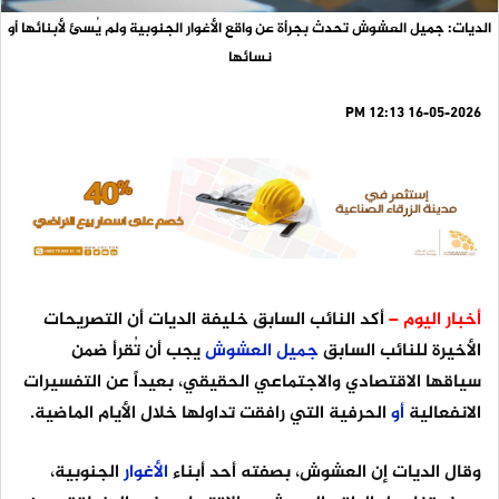
الديات: جميل العشوش تحدث بجرأة عن واقع الأغوار الجنوبية ولم يُسئ لأبنائها أو
نسائها
16-05-2026 12:13 PM
أخبار اليوم –
أكد النائب السابق خليفة الديات أن التصريحات
الأخيرة للنائب السابق
جميل
العشوش
يجب أن تُقرأ ضمن
سياقها الاقتصادي والاجتماعي الحقيقي، بعيداً عن التفسيرات
الانفعالية
أو
الحرفية التي رافقت تداولها خلال الأيام الماضية.
وقال الديات إن العشوش، بصفته أحد أبناء
الأغوار
الجنوبية،