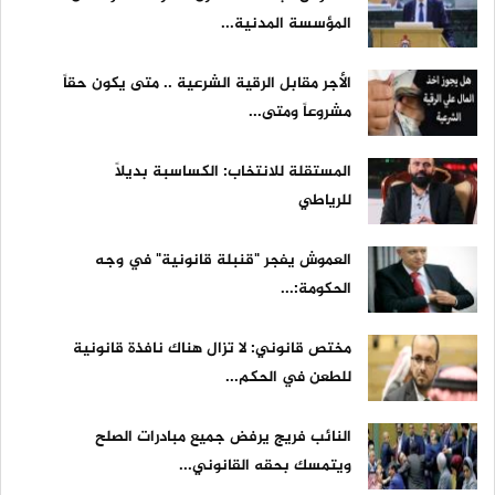
المؤسسة المدنية...
الأجر مقابل الرقية الشرعية .. متى يكون حقاً
مشروعاً ومتى...
المستقلة للانتخاب: الكساسبة بديلاً
للرياطي
العموش يفجر "قنبلة قانونية" في وجه
الحكومة:...
مختص قانوني: لا تزال هناك نافذة قانونية
للطعن في الحكم...
النائب فريج يرفض جميع مبادرات الصلح
ويتمسك بحقه القانوني...