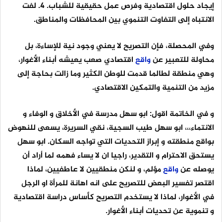
إيجاد حلول اقتصادية وفرص عمل حقيقية للشباب. ٤. لفت
الانتباه إلى التفاوت التنموي بين المحافظات والمناطق.
وفي المحصلة، فإن التصريح لا يعني وجود نية للإساءة، بل
محاولة للتعبير عن
واقع
اقتصادي صعب يعيشه أبناء الأغوار،
وهي منطقة لطالما قدمت للوطن الكثير وما زالت بحاجة إلى
مزيد من التنمية والتمكين الاقتصادي.
و في الخاتمة اقول: ابو سهل مدرسة في الأخلاق و الوفاء و
الانتماء،،، ابو سهل طيب السجية، نقي السريرة، يسعى للنهوض
بواقع منطقته و إبراز التحديات التي تواجه السكان. ابو سهل
يستحق الاحترام و التقدير، راجيا ان لا يساء فهمه لما أراد أن
يوصله عن
واقع
مؤلم، و لنكن منطقيين لا عاطفيين، لماذا
اقتصر تفسير البعض للتصريح على انه اهانة للمرأة او الرجل
في الأغوار، لماذا لا يستخدم التصريح كأساس دراسة اقتصادية
و تنموية عن تحديات أبناء الأغوار.