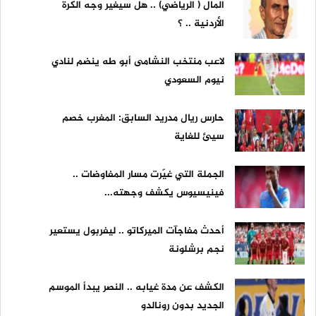
المال ( الرياضي) .. هل سيغير وجه الكرة
الأردنية .. ؟
لاعب منتخب النشامى أبو طه ينضم لنادي
نيوم السعودي
حارس ريال مدريد السابق: المغرب خصم
سيئ للغاية
الجملة التي غيّرت مسار المفاوضات ..
فينيسيوس يكشف وجهته...
أحدث مفاجآت الميركاتو .. ليفربول يستعير
نجم برشلونة
الكشف عن مدة غيابه .. النصر يبدأ الموسم
الجديد بدون رونالدو