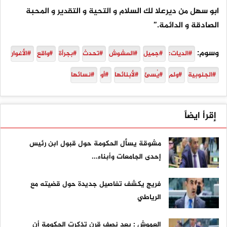
ابو سهل من ديرعلا لك السلام و التحية و التقدير و المحبة
الصادقة و الدائمة.”
وسوم:
#الديات:
#جميل
#العشوش
#تحدث
#بجرأة
#واقع
#الأغوار
#الجنوبية
#ولم
#يُسئ
#لأبنائها
#أو
#نسائها
إقرأ ايضاً
مشوقة يسأل الحكومة حول قبول ابن رئيس
إحدى الجامعات وأبناء...
فريج يكشف تفاصيل جديدة حول قضيته مع
الرياطي
العموش : بعد نصف قرن تذكرت الحكومة أن