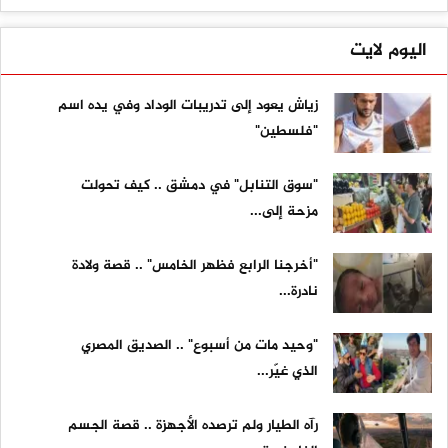
اليوم لايت
زياش يعود إلى تدريبات الوداد وفي يده اسم
"فلسطين"
"سوق التنابل" في دمشق .. كيف تحولت
مزحة إلى...
"أخرجنا الرابع فظهر الخامس" .. قصة ولادة
نادرة...
"وحيد مات من أسبوع" .. الصديق المصري
الذي غيّر...
رآه الطيار ولم ترصده الأجهزة .. قصة الجسم