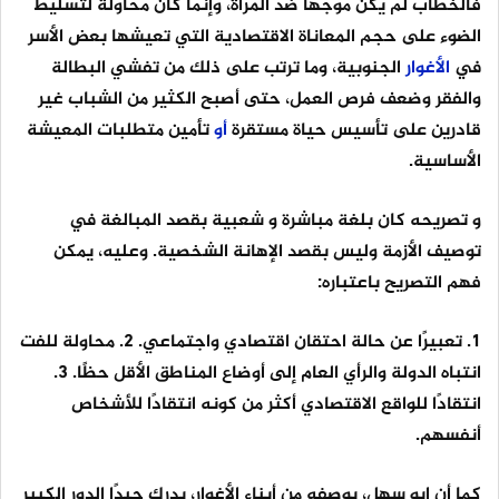
فالخطاب لم يكن موجّهًا ضد المرأة، وإنما كان محاولة لتسليط
الضوء على حجم المعاناة الاقتصادية التي تعيشها بعض الأسر
في
الأغوار
الجنوبية، وما ترتب على ذلك من تفشي البطالة
والفقر وضعف فرص العمل، حتى أصبح الكثير من الشباب غير
قادرين على تأسيس حياة مستقرة
أو
تأمين متطلبات المعيشة
الأساسية.
و تصريحه كان بلغة مباشرة و شعبية بقصد المبالغة في
توصيف الأزمة وليس بقصد الإهانة الشخصية. وعليه، يمكن
فهم التصريح باعتباره:
١. تعبيرًا عن حالة احتقان اقتصادي واجتماعي. ٢. محاولة للفت
انتباه الدولة والرأي العام إلى أوضاع المناطق الأقل حظًا. ٣.
انتقادًا للواقع الاقتصادي أكثر من كونه انتقادًا للأشخاص
أنفسهم.
كما أن ابو سهل، بوصفه من أبناء الأغوار، يدرك جيدًا الدور الكبير