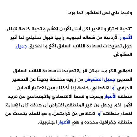
وفيما يلي نص المنشور كما ورد:
“تحية اعتزار و تقدير لكل أبناء الأردن الاشم و تحية خاصة لابناء
الأغوار
الأردنية من شماله لجنوبه، راجيا قبول تحليلي لما أثير
حول تصريحات لسعادة النائب السابق الأخ و الصديق
جميل
العشوش.
اخواني الكرام،،، يمكن قراءة تصريحات سعادة النائب السابق
الصديق
جميل
العشوش
من زاوية مختلفة بعيدًا عن التفسير
الحرفي
أو
الانفعالي، خاصة إذا أُخذنا بعين الاعتبار أنه ابن
منطقة
الأغوار
ويعرف واقعها الاقتصادي والاجتماعي عن قرب،
الأمر الذي يجعل من غير المنطقي افتراض أن هدفه كان الإساءة
لنساء منطقته
أو
الانتقاص من كرامتهن. و هو للعلم يتحدث عن
منطقة جغرافية محددة و هي
الأغوار
الجنوبية.