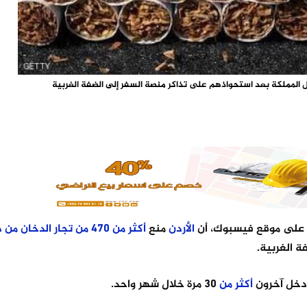
 على موقع فيسبوك، أن
الأردن
منع
أكثر
من
470
من
تجار
الدخان
من
د
 الغربية.
أكثر
من
30 مرة خلال شهر واحد.