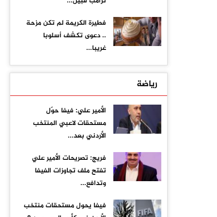
ترامب قبيل...
فطيرة الكريمة لم تكن مزحة
.. دعوى تكشف أسلوبا
غريبا...
رياضة
الأمير علي: فيفا حوّل
مستحقات لاعبي المنتخب
الأردني بعد...
فريج: تصريحات الأمير علي
تفتح ملف تجاوزات الفيفا
وتدافع...
فيفا يحول مستحقات منتخب