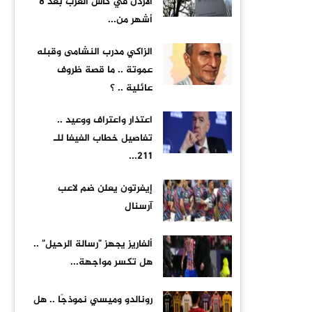
الأردن في كأس العرب بعد 8
أشهر من...
الزاكي مدرب النشامى وقبله
عموتة .. ما قصة ظروف
عائلية .. ؟
اعتذار واعتراف ووعيد ..
تفاصيل خطاب الفيفا للـ
211...
إيفرتون يعلن ضم لاعب
آرسنال
ألفاريز يجهز "رسالة الرحيل" ..
هل تكسر مواجهة...
رونالدو وميسي نموذجًا .. هل