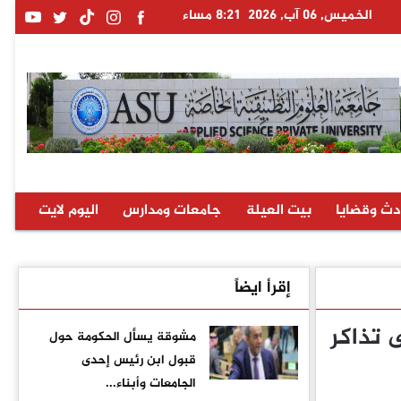
الخميس, 06 آب, 2026
8:21 مساء
دث وقضايا
بيت العيلة
جامعات ومدارس
اليوم لايت
إقرأ ايضاً
على تذاكر
مشوقة يسأل الحكومة حول
قبول ابن رئيس إحدى
الجامعات وأبناء...