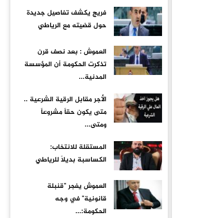
فريج يكشف تفاصيل جديدة
حول قضيته مع الرياطي
العموش : بعد نصف قرن
تذكرت الحكومة أن المؤسسة
المدنية...
الأجر مقابل الرقية الشرعية ..
متى يكون حقاً مشروعاً
ومتى...
المستقلة للانتخاب:
الكساسبة بديلاً للرياطي
العموش يفجر "قنبلة
قانونية" في وجه
الحكومة:...