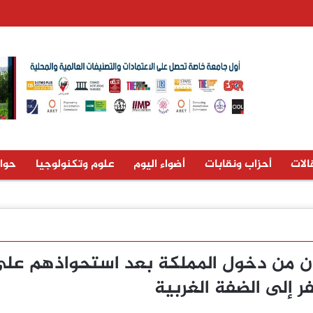
الات
أحزاب ونقابات
أضواء اليوم
علوم وتكنولوجيا
حوا
ن 470 من تجار الدخان من دخول المملكة بعد استحواذهم 
 إلى الضفة الغربية