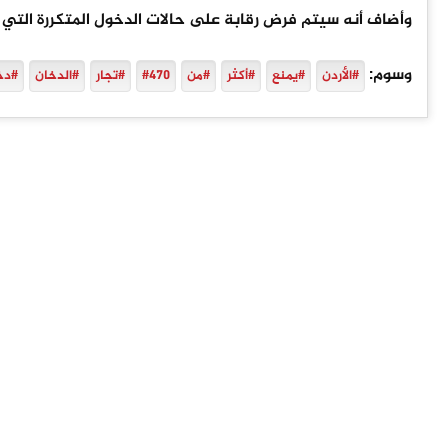
وأضاف أنه سيتم فرض رقابة على حالات الدخول المتكررة التي
وسوم:
#الأردن
#يمنع
#أكثر
#من
#470
#تجار
#الدخان
#دخ