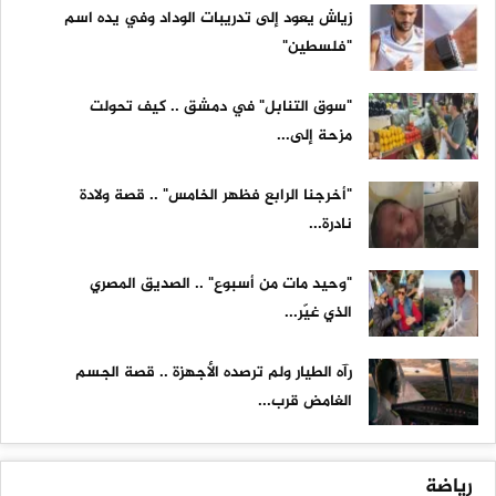
زياش يعود إلى تدريبات الوداد وفي يده اسم
"فلسطين"
"سوق التنابل" في دمشق .. كيف تحولت
مزحة إلى...
"أخرجنا الرابع فظهر الخامس" .. قصة ولادة
نادرة...
"وحيد مات من أسبوع" .. الصديق المصري
الذي غيّر...
رآه الطيار ولم ترصده الأجهزة .. قصة الجسم
الغامض قرب...
رياضة