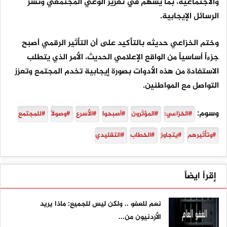
والاجتماعية، بما يسهم في تعزيز الوعي المجتمعي ونشر
الرسائل الإيجابية.
وختم الخزاعي حديثه بالتأكيد على أن التأثير الرقمي أصبح
جزءاً أساسياً من الواقع الإعلامي الحديث، الأمر الذي يتطلب
الاستفادة من هذه الأدوات بصورة إيجابية تخدم المجتمع وتعزز
التواصل مع المواطنين.
وسوم:
#الخزاعي:
#المؤثرون
#أصبحوا
#الأسرع
#وصولاً
#للمجتمع
#وتأثيرهم
#يتجاوز
#الخطاب
#التقليدي
إقرأ ايضاً
نعم للعفو .. ولكن ليس للجميع: ماذا يريد
الأردنيون من...