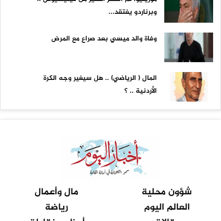
وبرناردو يفتقد...
وفاة والد ميسي بعد صراع مع المرض
المال ( الرياضي) .. هل سيغير وجه الكرة
الأردنية .. ؟
شؤون محلية
مال وأعمال
العالم اليوم
رياضة