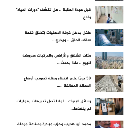
قبل عودة الطلبة .. هل تكشف "دورات المياه"
واقع...
طفل يدخل غرفة العمليات لإغلاق فتحة
سقف الحلق .. ويخرج...
مئات الشقق والأراضي والمركبات معروضة
للبيع .. ماذا يحدث...
58 يومًا على انتهاء مهلة تصويب أوضاع
العمالة المخالفة .....
رسائل البنوك .. لماذا تصل تنبيهات بعمليات
لم ينفذها...
محمد أبو هديب وحزب مبادرة وصناعة مرحلة