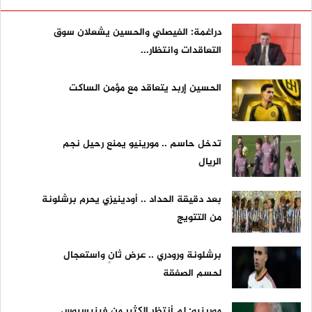
دراغمة: الفيصلي والحسين يشعلان سوق
التعاقدات وانتظار...
الحسين إربد يتعاقد مع مؤمن الساكت
تدخل حاسم .. مورينيو يمنع رحيل نجم
الريال
بعد دقيقة الحداد .. أودينيزي يحرم برشلونة
من التتويج
برشلونة ورودري .. عرض ثانٍ واستعجال
لحسم الصفقة
مورينيو: لم أنتظر الكثير من فينيسيوس ..