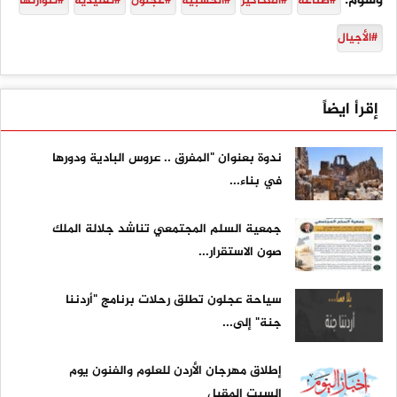
وسوم:
#صناعة
#العكاكيز
#الخشبية
#عجلون
#تقليدية
#تتوارثها
#الأجيال
إقرأ ايضاً
ندوة بعنوان "المفرق .. عروس البادية ودورها
في بناء...
جمعية السلم المجتمعي تناشد جلالة الملك
صون الاستقرار...
سياحة عجلون تطلق رحلات برنامج "أردننا
جنة" إلى...
إطلاق مهرجان الأردن للعلوم والفنون يوم
السبت المقبل