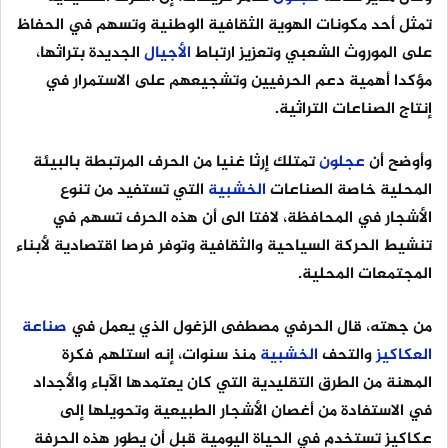
تمثل أحد مكونات الهوية الثقافية الوطنية وتسهم في الحفاظ
على الموروث الشعبي وتعزيز ارتباط
الأجيال
الجديدة بتراثها،
مؤكدا أهمية دعم الحرفيين وتشجيعهم على الاستمرار في
إنتاج الصناعات التراثية.
وأوضح أن
عجلون
تمتلك إرثا غنيا من الحرف المرتبطة بالبيئة
المحلية خاصة الصناعات
الخشبية
التي تستفيد من تنوع
الأشجار في المحافظة، لافتا الى أن هذه الحرف تسهم في
تنشيط الحركة السياحية والثقافية وتوفر فرصا اقتصادية لأبناء
المجتمعات المحلية.
من جهته، قال الحرفي مصطفى الزغول الذي يعمل في
صناعة
العكاكيز
والتحف
الخشبية
منذ سنوات، إنه استلهم فكرة
المهنة من الطرق التقليدية التي كان يعتمدها الآباء والأجداد
في الاستفادة من أغصان الأشجار الطبيعية وتحويلها إلى
عكاكيز تستخدم في الحياة اليومية قبل أن يطور هذه الحرفة