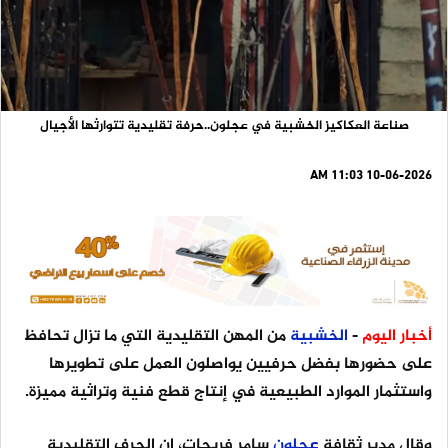
صناعة العكاكيز الخشبية في عجلون..حرفة تقليدية تتوارثها الأجيال
10-06-2026 11:03 AM
أخبار اليوم
-
الخشبية
من المهن التقليدية التي ما تزال تحافظ
على حضورها بفضل حرفيين يواصلون العمل على تطويرها
واستثمار الموارد الطبيعية في إنتاج قطع فنية وتراثية مميزة.
وقال مدير ثقافة
عجلون
سامر فريحات، إن الحرف التقليدية