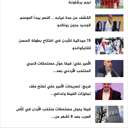
نجم برشلونة
الكشف عن مدة غيابه .. النصر يبدأ الموسم
الجديد بدون رونالدو
15 ميدالية للأردن في افتتاح بطولة الحسن
للتايكواندو
الأمير علي: فيفا حوّل مستحقات لاعبي
المنتخب الأردني بعد...
فريج: تصريحات الأمير علي تفتح ملف
تجاوزات الفيفا وتدافع...
فيفا يحول مستحقات منتخب الأردن في كأس
العرب بعد 8 أشهر من...