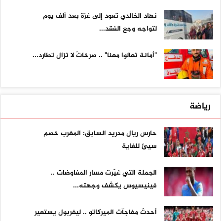
نهاد الخالدي تعود إلى غزة بعد ألف يوم
لتواجه وجع الفقد...
"أمانة تعالوا معنا" .. صرخاتٌ لا تزال تطارد...
رياضة
حارس ريال مدريد السابق: المغرب خصم
سيئ للغاية
الجملة التي غيّرت مسار المفاوضات ..
فينيسيوس يكشف وجهته...
أحدث مفاجآت الميركاتو .. ليفربول يستعير