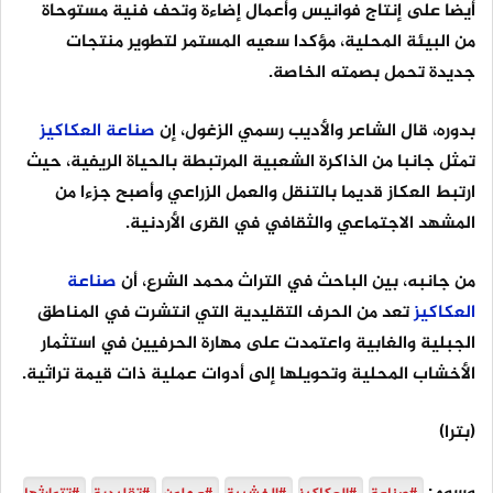
أيضا على إنتاج فوانيس وأعمال إضاءة وتحف فنية مستوحاة
من البيئة المحلية، مؤكدا سعيه المستمر لتطوير منتجات
جديدة تحمل بصمته الخاصة.
بدوره، قال الشاعر والأديب رسمي الزغول، إن
صناعة
العكاكيز
تمثل جانبا من الذاكرة الشعبية المرتبطة بالحياة الريفية، حيث
ارتبط العكاز قديما بالتنقل والعمل الزراعي وأصبح جزءا من
المشهد الاجتماعي والثقافي في القرى الأردنية.
من جانبه، بين الباحث في التراث محمد الشرع، أن
صناعة
العكاكيز
تعد من الحرف التقليدية التي انتشرت في المناطق
الجبلية والغابية واعتمدت على مهارة الحرفيين في استثمار
الأخشاب المحلية وتحويلها إلى أدوات عملية ذات قيمة تراثية.
(بترا)