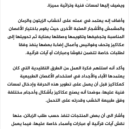
ويضيف إليها لمسات فنية وتراثية مميزة.
وأضاف إنه يعتمد في عمله على أخشاب الزيتون والرمان
والمشمش والأشجار الصلبة الأخرى حيث يقوم باختيار الأغصان
المناسبة وتجفيفها وتقويمها وصقلها بعناية ثم تحويلها إلى
عكاكيز وتحف وفوانيس وأعمال إضاءة بعضها ينفذ وفقا
لطلبات خاصة تتضمن نقوشا وعبارات أو آيات قرآنية.
وأكد أنه استلهم فكرة العمل من الطرق التقليدية التي كان
يعتمدها الآباء والأجداد في استخدام الأغصان الطبيعية
كعكاكيز قبل أن يعمل على تطوير هذه الحرفة وإدخال لمسات
فنية عليها، موضحا أنه يصنع عكاكيز بأشكال وأحجام مختلفة
وفق طبيعة الخشب وقدرته على التحمل.
وأشار الى أن بعض المنتجات تنفذ حسب طلب الزبائن، منها
نقش آيات قرآنية أو عبارات وأسماء خاصة عليها، فيما يعمل