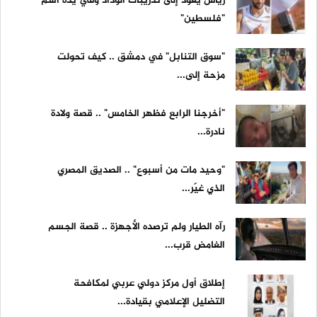
زياش يعود إلى تدريبات الوداد وفي يده اسم
"فلسطين"
"سوق التنابل" في دمشق .. كيف تحولت
مزحة إلى...
"أخرجنا الرابع فظهر الخامس" .. قصة ولادة
نادرة...
"وحيد مات من أسبوع" .. الصديق المصري
الذي غيّر...
رآه الطيار ولم ترصده الأجهزة .. قصة الجسم
الغامض قرب...
إطلاق أول مركز دولي عربي لمكافحة
التضليل الإعلامي بقيادة...