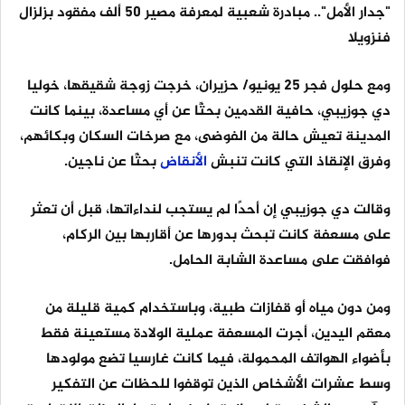
"جدار الأمل".. مبادرة شعبية لمعرفة مصير 50 ألف مفقود بزلزال
فنزويلا
ومع حلول فجر 25 يونيو/ حزيران، خرجت زوجة شقيقها، خوليا
دي جوزيبي، حافية القدمين بحثًا عن أي مساعدة، بينما كانت
المدينة تعيش حالة من الفوضى، مع صرخات السكان وبكائهم،
وفرق الإنقاذ التي كانت تنبش
الأنقاض
بحثًا عن ناجين.
وقالت دي جوزيبي إن أحدًا لم يستجب لنداءاتها، قبل أن تعثر
على مسعفة كانت تبحث بدورها عن أقاربها بين الركام،
فوافقت على مساعدة الشابة الحامل.
ومن دون مياه أو قفازات طبية، وباستخدام كمية قليلة من
معقم اليدين، أجرت المسعفة عملية الولادة مستعينة فقط
بأضواء الهواتف المحمولة، فيما كانت غارسيا تضع مولودها
وسط عشرات الأشخاص الذين توقفوا للحظات عن التفكير