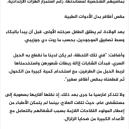
بمآسيهم الشخصية لمساندتها، رغم استمرار الهزات الارتدادية.
مقص أظافر بدل الأدوات الطبية
بعد الولادة، لم يطلق الطفل صرخته الأولى، قبل أن يبدأ بالبكاء
وسط تصفيق الموجودين، بحسب ما روت دي جوزيبي.
وأضافت: "في تلك اللحظة، لم يكن لدينا ما نقطع به الحبل
السري، فبدأت الشابات إزالة ربطات شعورهن واستخدمناها
لربط الحبل من الطرفين، مع استخدام كمية كبيرة من الكحول،
ثم قطعناه بمقص أظافر صغير".
ولا تتذكر غارسيا ما جرى بعد ذلك، إذ نقلها أقاربها بصعوبة إلى
مستشفى عام، حيث تلقت العلاج، بينما لم يتمكن الأطباء من
إعطاء المولود اللقاحات اللازمة بسبب انشغالهم بالتعامل مع
الأعداد الكبيرة من ضحايا الزلزال.