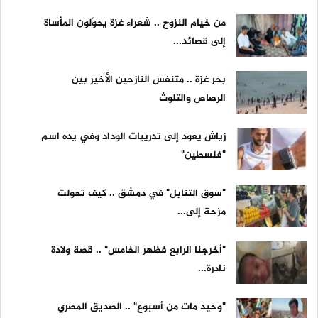
من خيام النزوح .. شعراء غزة يحوّلون المأساة
إلى قصائد...
بحر غزة .. متنفس النازحين الأخير بين
الرصاص والتلوث
زياش يعود إلى تدريبات الوداد وفي يده اسم
"فلسطين"
"سوق التنابل" في دمشق .. كيف تحولت
مزحة إلى...
"أخرجنا الرابع فظهر الخامس" .. قصة ولادة
نادرة...
"وحيد مات من أسبوع" .. الصديق المصري