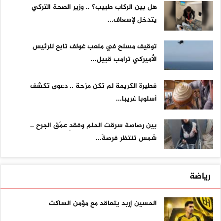
هل بين الركاب طبيب؟ .. وزير الصحة التركي
يتدخل لإسعاف...
توقيف مسلح في ملعب غولف تابع للرئيس
الأميركي ترامب قبيل...
فطيرة الكريمة لم تكن مزحة .. دعوى تكشف
أسلوبا غريبا...
بين رصاصة سرقت الحلم وفقدٍ عمّق الجرح ..
شمس تنتظر فرصةً...
رياضة
الحسين إربد يتعاقد مع مؤمن الساكت