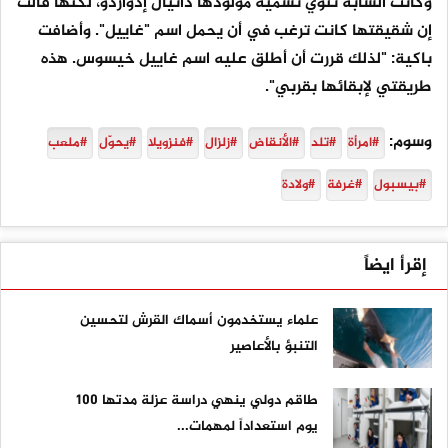
وكانت الشابة تنوي تسمية مولودها دانيال إدواردو، لكنها قالت
إن شقيقتها كانت ترغب في أن يحمل اسم "غاييل". وأضافت
باكية: "لذلك قررت أن أطلق عليه اسم غاييل خيسوس. هذه
طريقتي لإبقائها بقربي".
وسوم:
#امرأة
#تلد
#الأنقاض
#زلزال
#فنزويلا
#يحوّل
#ملعب
#بيسبول
#غرفة
#ولادة
إقرأ ايضاً
علماء يستخدمون أسماك القرش لتحسين
التنبؤ بالأعاصير
طاقم دولي ينهي دراسة عزلة مدتها 100
يوم استعداداً لمهمات...