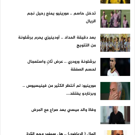
تدخل حاسم .. مورينيو يمنع رحيل نجم
الريال
بعد دقيقة الحداد .. أودينيزي يحرم برشلونة
من التتويج
برشلونة ورودري .. عرض ثانٍ واستعجال
لحسم الصفقة
مورينيو: لم أنتظر الكثير من فينيسيوس ..
وبرناردو يفتقد...
وفاة والد ميسي بعد صراع مع المرض
المال ( الرياضي) .. هل سيغير وجه الكرة