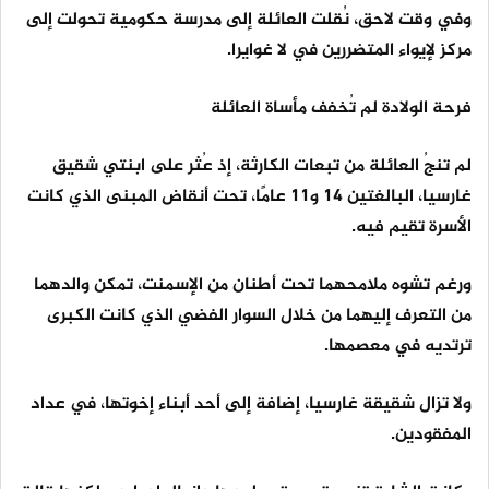
وفي وقت لاحق، نُقلت العائلة إلى مدرسة حكومية تحولت إلى
مركز لإيواء المتضررين في لا غوايرا.
فرحة الولادة لم تُخفف مأساة العائلة
لم تنجُ العائلة من تبعات الكارثة، إذ عُثر على ابنتي شقيق
غارسيا، البالغتين 14 و11 عامًا، تحت أنقاض المبنى الذي كانت
الأسرة تقيم فيه.
ورغم تشوه ملامحهما تحت أطنان من الإسمنت، تمكن والدهما
من التعرف إليهما من خلال السوار الفضي الذي كانت الكبرى
ترتديه في معصمها.
ولا تزال شقيقة غارسيا، إضافة إلى أحد أبناء إخوتها، في عداد
المفقودين.