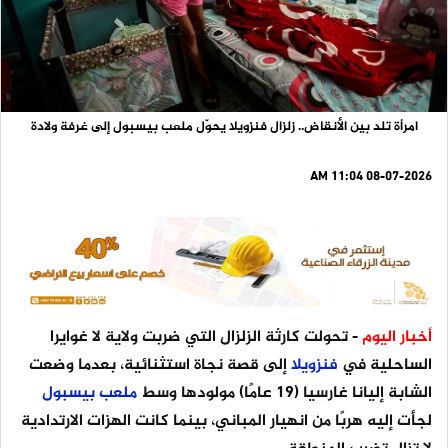
امرأة تلد بين الأنقاض.. زلزال فنزويلا يحوّل ملعب بيسبول إلى غرفة ولادة
08-07-2026 11:04 AM
أخبار اليوم
- تحولت كارثة الزلزال التي ضربت ولاية لا غوايرا
الساحلية في
فنزويلا
إلى قصة نجاة استثنائية، بعدما وضعت
الشابة إليانا غارسيا (19 عامًا) مولودها وسط
ملعب
بيسبول
لجأت إليه هربًا من انهيار المباني، بينما كانت الهزات الارتدادية