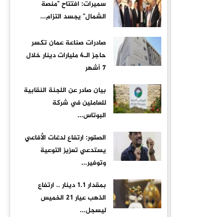
سميرات: افتتاح "منصة
الشمال" يجسد التزام...
صادرات صناعة عمان تكسر
حاجز الـ4 مليارات دينار خلال
7 أشهر
بيان صادر عن اللجنة النقابية
للعاملين في شركة
البوتاس...
الصقور: ارتفاع لدغات الأفاعي
يستدعي تعزيز التوعية
وتوفير...
بمقدار 1.1 دينار .. ارتفاع
الذهب عيار 21 الخميس
ليسجل...