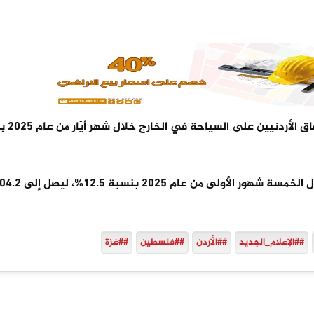
- كشفت بينات البنك المركزي 
 من عام 2025 بنسبة 12.5%، ليصل إلى 804.2
##الإعلام_الجديد
##الأردن
##فلسطين
##غزة