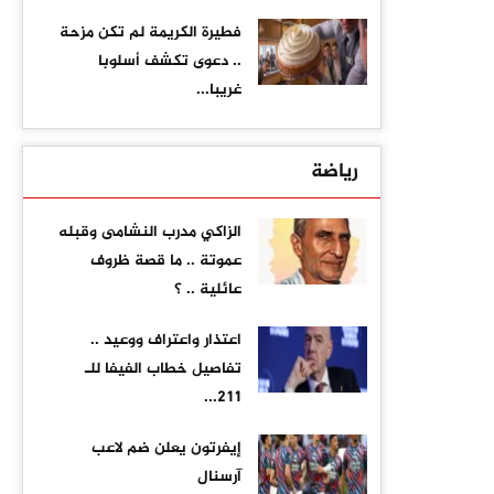
فطيرة الكريمة لم تكن مزحة
.. دعوى تكشف أسلوبا
غريبا...
رياضة
الزاكي مدرب النشامى وقبله
عموتة .. ما قصة ظروف
عائلية .. ؟
اعتذار واعتراف ووعيد ..
تفاصيل خطاب الفيفا للـ
211...
إيفرتون يعلن ضم لاعب
آرسنال