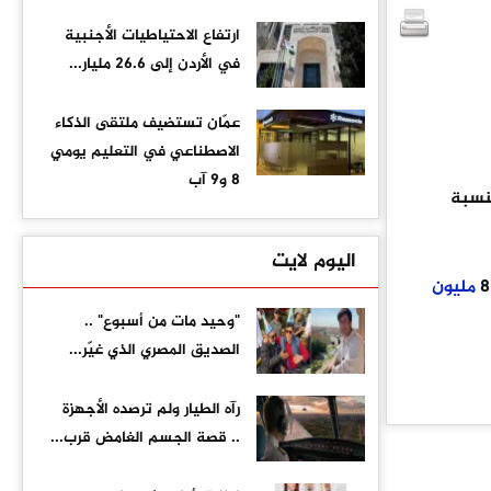
ارتفاع الاحتياطيات الأجنبية
في الأردن إلى 26.6 مليار...
عمّان تستضيف ملتقى الذكاء
الاصطناعي في التعليم يومي
8 و9 آب
الأردني الى ارتفاع انفاق الأردنيين على السياحة في الخارج خلال شهر أيّار من عام 2025 بنسبة
اليوم لايت
مليون
"وحيد مات من أسبوع" ..
الصديق المصري الذي غيّر...
رآه الطيار ولم ترصده الأجهزة
.. قصة الجسم الغامض قرب...