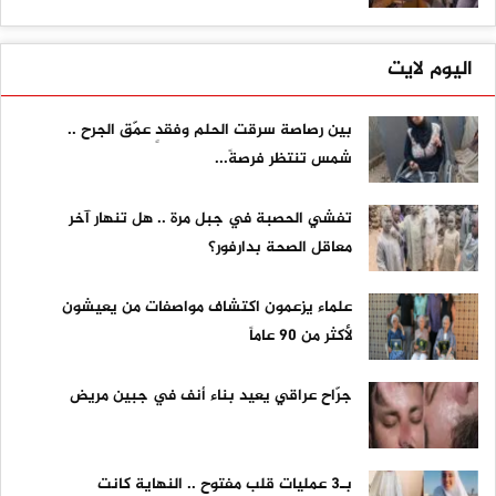
اليوم لايت
بين رصاصة سرقت الحلم وفقدٍ عمّق الجرح ..
شمس تنتظر فرصةً...
تفشي الحصبة في جبل مرة .. هل تنهار آخر
معاقل الصحة بدارفور؟
علماء يزعمون اكتشاف مواصفات من يعيشون
لأكثر من 90 عاماً
جرّاح عراقي يعيد بناء أنف في جبين مريض
بـ3 عمليات قلب مفتوح .. النهاية كانت