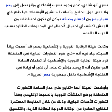
يسري أبو شادي، عدم وجود تسرب إشعاعي مؤثر يصل إلى
مصر
ولا حتى دول الخليج. وأضاف لـ«الشرق الأوسط»: «ما ظهر في
سماء
مصر
من
أجسام
مضيئة
يمكن أن يكون احتياطات من
الجيش لكشف أي احتمال لأخطاء في المقذوفات الطائرة بسبب
الحرب الحالية».
وكانت هيئة الرقابة النووية والإشعاعية بمصر قد أصدرت بياناً
السبت، جاء فيه أنه «في ضوء التطورات الجارية في المنطقة
تود هيئة الرقابة النووية والإشعاعية أن تطمئن السادة
المواطنين أنه لا يوجد مؤشرات على أي تغير أو زيادة في
الخلفية الإشعاعية داخل جمهورية
مصر
العربية».
وأوضحت الهيئة أنها «تتابع على مدار الساعة التطورات
المتعلقة بوضع المنشآت النووية بالمحيط الإقليمي وفقاً
لتطورات الأحداث الجارية، وذلك من خلال المتابعة المستمرة
للتقارير الصادرة عن الوكالة الدولية للطاقة الذرية، والتنسيق