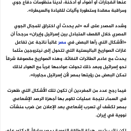
عنها انفجارات أو أضواء أو أدخنة، لدينا منظومات دفاع جوي
ومراقبة معقدة ومتطورة وآليات للقيادة والسيطرة».
وشدد المصدر على أنه «لم يحدث أي اختراق للمجال الجوي
المصري خلال القصف المتبادل بين إسرائيل وإيران» مرجحاً أن
«الأشكال التي رآها البعض في
مصر
غالباً ناتجة عن تفاعل
غازات الصواريخ الباليستية التي تتحول إلى نيتروجين مثلما
يحدث مع عادم الطائرات النفاثة، وهذه الصواريخ مقصوفة شرقاً
نحو إسرائيل وبعد ذلك تحولت عوادمها غرباً مع الهواء لذلك
تمكن البعض من رؤيتها بمصر لأن إسرائيل مجاورة».
فيما رجح عدد من المغردين أن تكون تلك الأشكال التي ظهرت
في السماء نتيجة عمليات تقوم بها أجهزة الرصد الإشعاعي
بمصر لكشف أي تسرب إشعاعي بعد الإعلان عن ضرب منشآت
نووية في إيران.
لكن نائب رئيس هيئة الطاقة النووية بمصر سابقاً، الدكتور علي