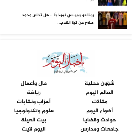
رونالدو وميسي نموذجًا .. هل تخلى محمد
صلاح عن كرة القدم...
شؤون محلية
مال وأعمال
العالم اليوم
رياضة
مقالات
أحزاب ونقابات
أضواء اليوم
علوم وتكنولوجيا
حوادث وقضايا
بيت العيلة
جامعات ومدارس
اليوم لايت