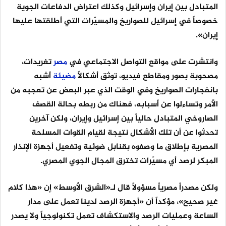
المتبادل بين إيران وإسرائيل وكذلك اعتراض الدفاعات الجوية
خصوصاً في إسرائيل للصواريخ والمسيّرات التي أطلقتها عليها
إيران».
وانتشرت على مواقع التواصل الاجتماعي في
مصر
تغريدات،
مصحوبة بصور ومقاطع فيديو، توثق أشكالاً
مضيئة
أشبه
بانفجارات الصواريخ وفي الوقت الذي عبر البعض عن تعجبه من
الأمر وتساءلوا عن أسبابه، فهناك من ربطه بحالة القصف
الصاروخي المتبادل حالياً بين إسرائيل وإيران، ولكن آخرين
تحدثوا عن أن تلك الأشكال نتيجة لقيام القوات المسلحة
المصرية بإطلاق ما وصفوه بقنابل ضوئية وتفعيل أجهزة الإنذار
المبكر لرصد أي مسيّرات تخترق المجال الجوي المصري.
ولكن مصدراً مصرياً مسؤولاً قال لـ«الشرق الأوسط» إن «هذا كلام
غير صحيح»، مؤكداً أن «أجهزة الرصد لدينا تعمل على مدار
الساعة وعمليات الرصد والاستكشاف تعمل تكنولوجياً ولا يصدر