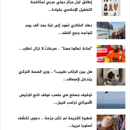
إطلاق أول مركز دولي عربي لمكافحة
التضليل الإعلامي بقيادة...
نهاد الخالدي تعود إلى غزة بعد ألف يوم
لتواجه وجع الفقد...
"أمانة تعالوا معنا" .. صرخاتٌ لا تزال تطارد...
هل بين الركاب طبيب؟ .. وزير الصحة التركي
يتدخل لإسعاف...
توقيف مسلح في ملعب غولف تابع للرئيس
الأميركي ترامب قبيل...
فطيرة الكريمة لم تكن مزحة .. دعوى تكشف
أسلوبا غريبا...