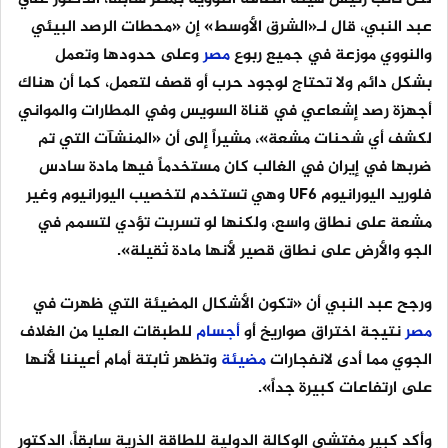
عبد النبي، قال لـ«الشرق الأوسط» إن «محطات الرصد البيئي
والنووي موزعة في جميع ربوع
مصر
وعلى حدودها وتعمل
بشكل دائم ولا تحتاج لوجود حرب أو قصف لتعمل، كما أن هناك
أجهزة رصد إشعاعي في قناة السويس وفي المطارات والمواني
لكشف أي شحنات مشعة»، مشيراً إلى أن «المنشآت التي تم
ضربها في إيران في الغالب كان مستخدماً فيها مادة سادس
فلوريد اليورانيوم UF6 وهي تستخدم لتخصيب اليورانيوم وغير
مشعة على نطاق واسع، ولكنها لو تسربت تؤدي لتسمم في
الجو والأرض على نطاق قصير لأنها مادة ثقيلة».
ورجح عبد النبي أن «تكون الأشكال المضيئة التي ظهرت في
مصر
نتيجة اختراق صواريخ أو
أجسام
للطبقات العليا من الغلاف
الجوي مما أدى لانفجارات
مضيئة
وتظهر ثابتة أمام أعيننا لأنها
على ارتفاعات كبيرة جداً».
وأكد كبير مفتشي الوكالة الدولية للطاقة الذرية سابقاً، الدكتور