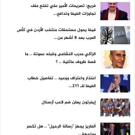
فريج: تصريحات الأمير علي تفتح ملف
تجاوزات الفيفا وتدافع...
فيفا يحول مستحقات منتخب الأردن في كأس
العرب بعد 8 أشهر من...
الزاكي مدرب النشامى وقبله عموتة .. ما
قصة ظروف عائلية .. ؟
اعتذار واعتراف ووعيد .. تفاصيل خطاب
الفيفا للـ 211...
إيفرتون يعلن ضم لاعب آرسنال
ألفاريز يجهز "رسالة الرحيل" .. هل تكسر
مواجهة...