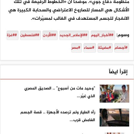
منظومة دفاع جوي». موضحاً أن «الخطوط الرفيعة في تلك
الأشكال هي المسار للصاروخ الاعتراضي والسحابة الكبيرة هي
الانفجار للجسم المستهدف في الغالب لمسيّرات».
وسوم:
##أخبار_اليوم
##الإعلام_الجديد
##الأردن
##فلسطين
##غزة
#أجسام
#مضيئة
#سماء
#مصر
إقرأ ايضاً
"وحيد مات من أسبوع" .. الصديق المصري
الذي غيّر...
رآه الطيار ولم ترصده الأجهزة .. قصة الجسم
الغامض قرب...