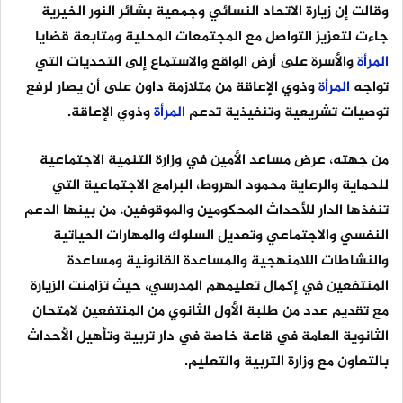
وقالت إن زيارة الاتحاد النسائي وجمعية بشائر النور الخيرية
جاءت لتعزيز التواصل مع المجتمعات المحلية ومتابعة قضايا
المرأة
والأسرة على أرض الواقع والاستماع إلى التحديات التي
تواجه
المرأة
وذوي الإعاقة من متلازمة داون على أن يصار لرفع
توصيات تشريعية وتنفيذية تدعم
المرأة
وذوي الإعاقة.
‏من جهته، عرض مساعد الأمين في وزارة التنمية الاجتماعية
للحماية والرعاية محمود الهروط، البرامج الاجتماعية التي
تنفذها الدار للأحداث المحكومين والموقوفين، من بينها الدعم
النفسي والاجتماعي وتعديل السلوك والمهارات الحياتية
والنشاطات اللامنهجية والمساعدة القانونية ومساعدة
المنتفعين في إكمال تعليمهم المدرسي، حيث تزامنت الزيارة
مع تقديم عدد من طلبة الأول الثانوي من المنتفعين لامتحان
الثانوية العامة في قاعة خاصة في دار تربية وتأهيل الأحداث
بالتعاون مع وزارة التربية والتعليم.