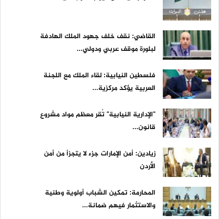
القاضي: نقف خلف جهود الملك الهادفة
لبلورة موقف عربي ودولي...
فلسطين النيابية: لقاء الملك مع اللجنة
العربية يؤكد مركزية...
"الإدارية النيابية" تُقر معظم مواد مشروع
قانون...
زيادين: أمن الإمارات جزء لا يتجزأ من أمن
الأردن
المحارمة: تمكين الشباب أولوية وطنية
والاستثمار فيهم ضمانة...