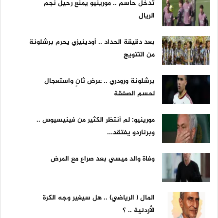
تدخل حاسم .. مورينيو يمنع رحيل نجم
الريال
بعد دقيقة الحداد .. أودينيزي يحرم برشلونة
من التتويج
برشلونة ورودري .. عرض ثانٍ واستعجال
لحسم الصفقة
مورينيو: لم أنتظر الكثير من فينيسيوس ..
وبرناردو يفتقد...
وفاة والد ميسي بعد صراع مع المرض
المال ( الرياضي) .. هل سيغير وجه الكرة
الأردنية .. ؟