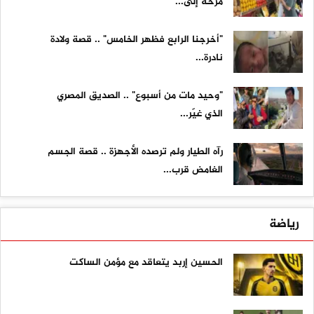
مزحة إلى...
"أخرجنا الرابع فظهر الخامس" .. قصة ولادة
نادرة...
"وحيد مات من أسبوع" .. الصديق المصري
الذي غيّر...
رآه الطيار ولم ترصده الأجهزة .. قصة الجسم
الغامض قرب...
رياضة
الحسين إربد يتعاقد مع مؤمن الساكت