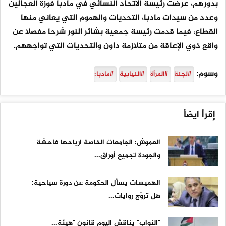
بدورهم، عرضت رئيسة الاتحاد النسائي في مادبا فوزة العجالين
وعدد من سيدات مادبا، التحديات والهموم التي يعاني منها
القطاع، فيما قدمت رئيسة جمعية بشائر النور شرحا مفصلا عن
واقع ذوي الإعاقة من متلازمة داون والتحديات التي تواجههم.
وسوم:
#لجنة
#المرأة
#النيابية
#مادبا:
إقرأ ايضاً
العموش: الجامعات الخاصة ارباحها فاحشة
والجودة تجميع أوراق...
الهميسات يسأل الحكومة عن دورة سياحية:
هل تروّج روايات...
"النواب" يناقش اليوم قانون "هيئة...