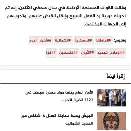
وقالت القوات المسلحة الأردنية في بيان صحفي الاثنين، إنه تم
تحريك دورية رد الفعل السريع وإلقاء القبض عليهم، وتحويلهم
إلى الجهات المختصة.
وسوم:
#المنطقة
#العسكرية
#الشمالية
##أخبار_اليوم
##الإعلام_الجديد
##الأردن
##فلسطين
##غزة
إقرأ ايضاً
الأمن العام يتلف مواد مخدرة ضُبطت في
1121 قضية اتجار...
الجيش يحبط محاولة تسلل 4 أشخاص عبر
الحدود الشمالية