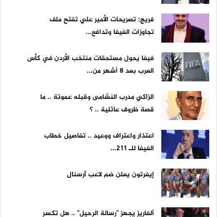
فريج: تصريحات الأمير علي تفتح ملف
تجاوزات الفيفا وتدافع...
فيفا يحول مستحقات منتخب الأردن في كأس
العرب بعد 8 أشهر من...
الزاكي مدرب النشامى وقبله عموتة .. ما
قصة ظروف عائلية .. ؟
اعتذار واعتراف ووعيد .. تفاصيل خطاب
الفيفا للـ 211...
إيفرتون يعلن ضم لاعب آرسنال
ألفاريز يجهز "رسالة الرحيل" .. هل تكسر