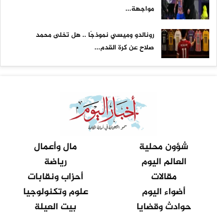
مواجهة...
رونالدو وميسي نموذجًا .. هل تخلى محمد
صلاح عن كرة القدم...
شؤون محلية
مال وأعمال
العالم اليوم
رياضة
مقالات
أحزاب ونقابات
أضواء اليوم
علوم وتكنولوجيا
حوادث وقضايا
بيت العيلة