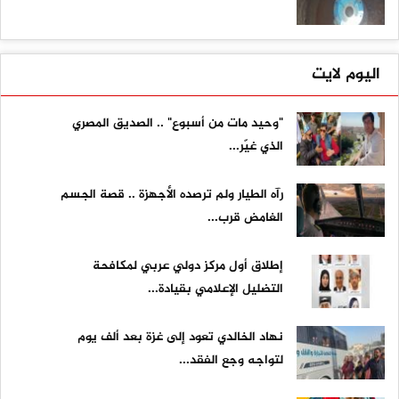
اليوم لايت
"وحيد مات من أسبوع" .. الصديق المصري
الذي غيّر...
رآه الطيار ولم ترصده الأجهزة .. قصة الجسم
الغامض قرب...
إطلاق أول مركز دولي عربي لمكافحة
التضليل الإعلامي بقيادة...
نهاد الخالدي تعود إلى غزة بعد ألف يوم
لتواجه وجع الفقد...