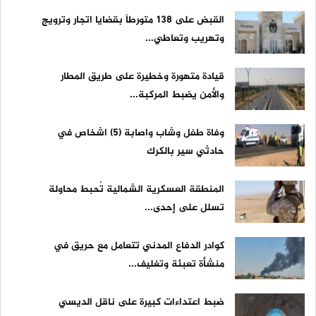
القبض على ١٣٨ متورطاً بقضايا اتجار وترويج
وتهريب وتعاطي...
قيادة متهورة وخطيرة على طريق المطار
والأمن يضبط المركبة...
وفاة طفل وشاب واصابة (5) اشخاص في
حادثي سير بالكرك
المنطقة العسكرية الشمالية تُحبط محاولة
تسلل على إحدى...
كوادر الدفاع المدني تتعامل مع حريق في
منشأة تعبئة وتغليف...
ضبط اعتداءات كبيرة على ناقل الديسي