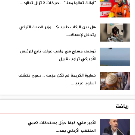
"أمانة تعالوا معنا" .. صرخاتٌ لا تزال تطارد...
هل بين الركاب طبيب؟ .. وزير الصحة التركي
يتدخل لإسعاف...
توقيف مسلح في ملعب غولف تابع للرئيس
الأميركي ترامب قبيل...
فطيرة الكريمة لم تكن مزحة .. دعوى تكشف
أسلوبا غريبا...
رياضة
الأمير علي: فيفا حوّل مستحقات لاعبي
المنتخب الأردني بعد...