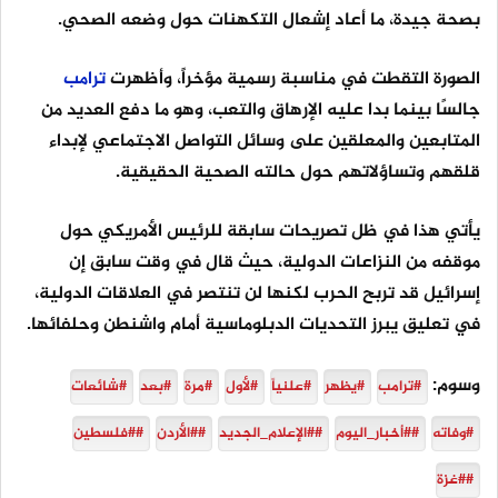
بصحة جيدة، ما أعاد إشعال التكهنات حول وضعه الصحي.
الصورة التقطت في مناسبة رسمية مؤخراً، وأظهرت
ترامب
جالسًا بينما بدا عليه الإرهاق والتعب، وهو ما دفع العديد من
المتابعين والمعلقين على وسائل التواصل الاجتماعي لإبداء
قلقهم وتساؤلاتهم حول حالته الصحية الحقيقية.
يأتي هذا في ظل تصريحات سابقة للرئيس الأمريكي حول
موقفه من النزاعات الدولية، حيث قال في وقت سابق إن
إسرائيل قد تربح الحرب لكنها لن تنتصر في العلاقات الدولية،
في تعليق يبرز التحديات الدبلوماسية أمام واشنطن وحلفائها.
وسوم:
#ترامب
#يظهر
#علنياً
#لأول
#مرة
#بعد
#شائعات
#وفاته
##أخبار_اليوم
##الإعلام_الجديد
##الأردن
##فلسطين
##غزة