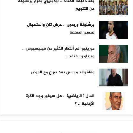
بعد دقيقة الحداد .. أودينيزي يحرم برشلونة
من التتويج
برشلونة ورودري .. عرض ثانٍ واستعجال
لحسم الصفقة
مورينيو: لم أنتظر الكثير من فينيسيوس ..
وبرناردو يفتقد...
وفاة والد ميسي بعد صراع مع المرض
المال ( الرياضي) .. هل سيغير وجه الكرة
الأردنية .. ؟