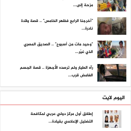
مزحة إلى...
"أخرجنا الرابع فظهر الخامس" .. قصة ولادة
نادرة...
"وحيد مات من أسبوع" .. الصديق المصري
الذي غيّر...
رآه الطيار ولم ترصده الأجهزة .. قصة الجسم
الغامض قرب...
اليوم لايت
إطلاق أول مركز دولي عربي لمكافحة
التضليل الإعلامي بقيادة...