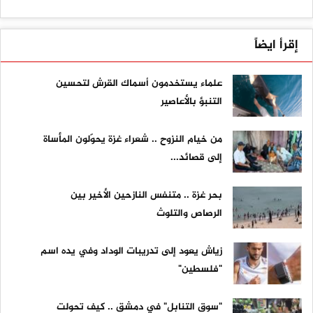
إقرأ ايضاً
علماء يستخدمون أسماك القرش لتحسين
التنبؤ بالأعاصير
من خيام النزوح .. شعراء غزة يحوّلون المأساة
إلى قصائد...
بحر غزة .. متنفس النازحين الأخير بين
الرصاص والتلوث
زياش يعود إلى تدريبات الوداد وفي يده اسم
"فلسطين"
"سوق التنابل" في دمشق .. كيف تحولت