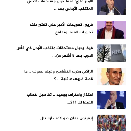
الأمير علي: فيفا حوّل مستحقات لاعبي
المنتخب الأردني بعد...
فريج: تصريحات الأمير علي تفتح ملف
تجاوزات الفيفا وتدافع...
فيفا يحول مستحقات منتخب الأردن في كأس
العرب بعد 8 أشهر من...
الزاكي مدرب النشامى وقبله عموتة .. ما
قصة ظروف عائلية .. ؟
اعتذار واعتراف ووعيد .. تفاصيل خطاب
الفيفا للـ 211...
إيفرتون يعلن ضم لاعب آرسنال