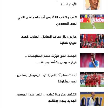
الأردنية .. ؟
لاعب منتخب النشامى أبو طه ينضم لنادي
نيوم السعودي
حارس ريال مدريد السابق: المغرب خصم
سيئ للغاية
الجملة التي غيّرت مسار المفاوضات ..
فينيسيوس يكشف وجهته...
أحدث مفاجآت الميركاتو .. ليفربول يستعير
نجم برشلونة
الكشف عن مدة غيابه .. النصر يبدأ الموسم
الجديد بدون رونالدو