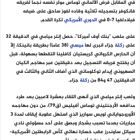
في المقابل فرض الألماني توماس مولر نفسه نجما لفريقه
فانكوفر بتسجيله ثلاثية وقاده لفوز ساحق على ضيفه
فيلادلفيا 7-0 في
الدوري
الأمريكي
لكرة القدم.
على ملعب "بنك أوف أميركا"، حصل إنتر ميامي في الدقيقة 32
على
ركلة
جزاء انبرى لها
ميسي
(38 عاما) بطريقة بانينكا، إلّا
أن الحارس الكرواتي كريستيان كافلينا التقطها بسهولة، قبل
أن يفتتح فريقه التسجيل بعد دقيقتين عبر مهاجم الكيان
الصهيوني إيدام توكلوماتي الذي أضاف الثاني والثالث في
الدقيقتين 47 و84 من
ركلة
جزاء.
ولعب إنتر ميامي الذي أنهى اللقاء بعشرة لاعبين بعد طرد
مدافعه الأرجنتيني توماس أفيليس (ق79)، من دون مهاجمه
الأوروجواياني لويس سواريز الذي استهل عقوبة إيقاف لمدة 3
مباريات بعدما تسبب بشجار وبصق على أحد مسؤولي نادي
سياتل ساوندرز عقب خسارة نهائي كأس الرابطتين الأمريكية-