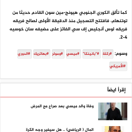
كما تألق الكوري الجنوبي هيونج-مين سون القادم حديثا من
توتنهام، فافتتح التسجيل منذ الدقيقة الأولى لصالح فريقه
فريقه لوس أنجليس إف سي الفائز على مضيفه سان خوسيه
4-2.
وسوم:
#ركلة
#"بانينكا"
#ميسي
#ومولر
#بهاتريك
#الدوري
#الأمريكي
إقرأ ايضاً
وفاة والد ميسي بعد صراع مع المرض
المال ( الرياضي) .. هل سيغير وجه الكرة