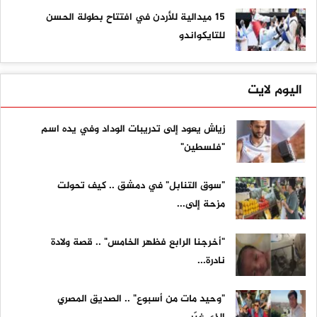
15 ميدالية للأردن في افتتاح بطولة الحسن
للتايكواندو
اليوم لايت
زياش يعود إلى تدريبات الوداد وفي يده اسم
"فلسطين"
"سوق التنابل" في دمشق .. كيف تحولت
مزحة إلى...
"أخرجنا الرابع فظهر الخامس" .. قصة ولادة
نادرة...
"وحيد مات من أسبوع" .. الصديق المصري