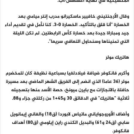
المكسيكية في نهاية أغسطس/آب.
وقال الأرجنتيني خافيير ماسكيرانو مدرب إنتر ميامي بعد
الخسارة "أنا قلق بالتأكيد. الخسارة 0-3. كنا نأمل في تقديم أداء
جيد ومباراة جيدة بعد خسارة كأس الرابطتين. لم تكن الليلة
التي تمنيناها وسنحاول التعافي سريعا".
هاتريك مولر
وأكرم فانكوفر ضيافة فيلادلفيا بسباعية نظيفة كان للمخضرم
مولر (36 عاما) الذي انضم إلى الفريق الشهر الماضي بعد مسيرة
حافلة بالانجازات مع بايرن ميونخ، حصة الأسد منها بتسجيله
ثلاثية "هاتريك" في الدقائق 30 و45+1 من ركلتي جزاء و88.
وأضاف الأوروجواياني ماتياس لابوردا (ق18) والغاني إيمانويل
سابي (ق24 و61) والبديل الكندي راين إيلومي (ق80) أهداف
فانكوفر.