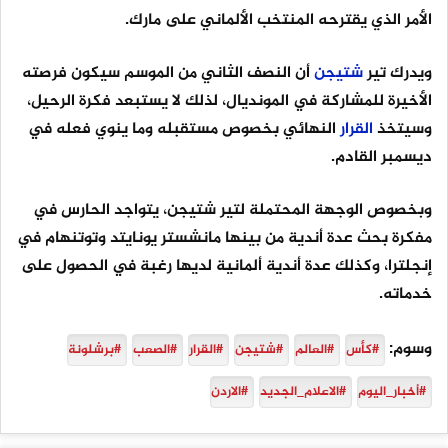
الأمر الذي يقترحه المنتخب الألماني على مارك.
ويدرك تير
شتيجن
أن النصف الثاني من الموسم سيكون فرصته
الأخيرة للمشاركة في المونديال، لذلك لا يستبعد فكرة الرحيل،
وسيتخذ
القرار
النهائي بخصوص مستقبله وما ينوي فعله في
ديسمبر القادم.
وبخصوص الوجهة المحتملة لتير شتيجن، يتواجد الحارس في
مفكرة بحث عدة أندية من بينها مانشستر يونايتد وتوتنهام في
إنجلترا، وكذلك عدة أندية ألمانية لديها رغبة في الحصول على
خدماته.
وسوم:
#كأس
#العالم
#شتيجن
#القرار
#الصعب
#برشلونة
#أخبار_اليوم
#الاعلام_الجديد
#الاردن