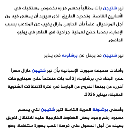
تير
شتيجن
بات مطالباً بحسم قراره بخصوص مستقبله في
الأسابيع القادمة، وتحديد الطريق الذي سيريد أن يمشي فيه من
أجل المونديال، علماً بأن الحارس مازال يغيب عن الملاعب بسبب
الإصابة، بعدما خضع لعملية جراحية في الظهر في يوليو
الماضي.
تير
شتيجن
قد يرحل عن
برشلونة
في يناير
وأفادت صحيفة سبورت الإسبانية بأن تير
شتيجن
مازال مصراً
على البقاء في برشلونة، إلا أنه بات منفتحاً على سيناريوهات
أخرى، من بينها الخروج من البارسا في فترة الانتقالات الشتوية
المقبلة، بيناير 2026.
وأعطى
برشلونة
الحرية الكاملة لتير
شتيجن
لكي يحسم
مصيره، رغم وجود بعض الضغوط الخارجية عليه للانتقال لفريق
بعينه من أجل الحصول على فرصة اللعب بصورة منتظمة، وهو