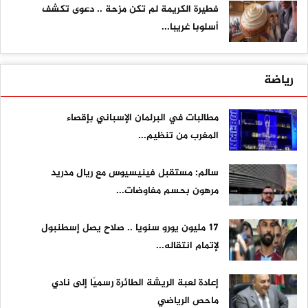
فطيرة الكريمة لم تكن مزحة .. دعوى تكشف
أسلوبا غريبا...
رياضة
مطالبات في البرلمان الإسباني بإقصاء
المغرب من تنظيم...
سالم: مستقبل فينيسيوس مع ريال مدريد
مرهون بحسم مفاوضات...
17 مليون يورو سنويا .. صلاح يصل إسطنبول
لإتمام انتقاله...
إعادة لعبة الريشة الطائرة رسميًا إلى نادي
ماحص الرياضي