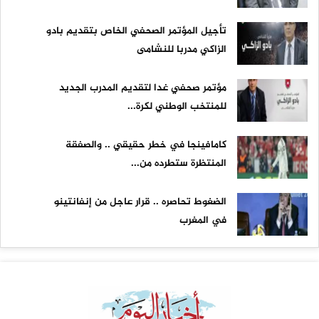
تأجيل المؤتمر الصحفي الخاص بتقديم بادو
الزاكي مدربا للنشامى
مؤتمر صحفي غدا لتقديم المدرب الجديد
للمنتخب الوطني لكرة...
كامافينجا في خطر حقيقي .. والصفقة
المنتظرة ستطرده من...
الضغوط تحاصره .. قرار عاجل من إنفانتينو
في المغرب