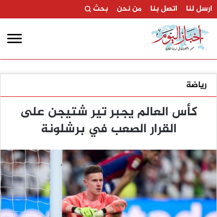
ارسل لنا
اتصل بنا
من نحن
بحث
رياضة
كأس العالم يجبر تير شتيجن على
القرار الصعب في برشلونة