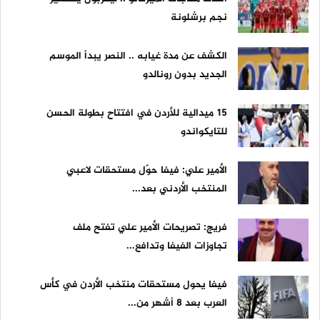
نجم برشلونة
الكشف عن مدة غيابه .. النصر يبدأ الموسم
الجديد بدون رونالدو
15 ميدالية للأردن في افتتاح بطولة الحسن
للتايكواندو
الأمير علي: فيفا حوّل مستحقات لاعبي
المنتخب الأردني بعد...
فريج: تصريحات الأمير علي تفتح ملف
تجاوزات الفيفا وتدافع...
فيفا يحول مستحقات منتخب الأردن في كأس
العرب بعد 8 أشهر من...