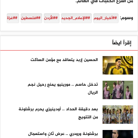
من أسرع الحلبات في العالم.
وسوم:
##أخبار_اليوم
##الإعلام_الجديد
##الأردن
##فلسطين
##غزة
إقرأ ايضاً
الحسين إربد يتعاقد مع مؤمن الساكت
تدخل حاسم .. مورينيو يمنع رحيل نجم
الريال
بعد دقيقة الحداد .. أودينيزي يحرم برشلونة
من التتويج
برشلونة ورودري .. عرض ثانٍ واستعجال