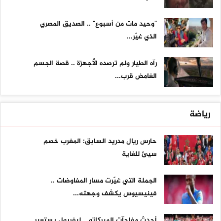
"وحيد مات من أسبوع" .. الصديق المصري
الذي غيّر...
رآه الطيار ولم ترصده الأجهزة .. قصة الجسم
الغامض قرب...
رياضة
حارس ريال مدريد السابق: المغرب خصم
سيئ للغاية
الجملة التي غيّرت مسار المفاوضات ..
فينيسيوس يكشف وجهته...
أحدث مفاجآت الميركاتو .. ليفربول يستعير