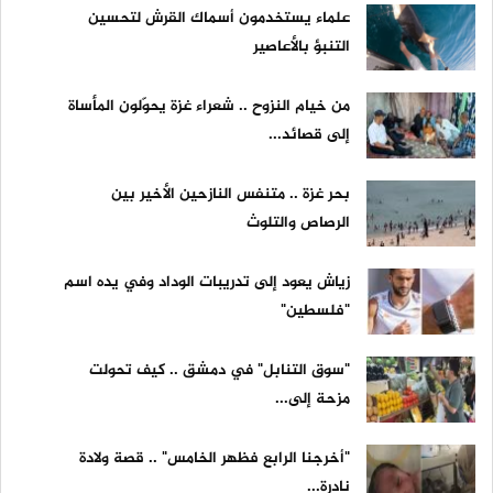
علماء يستخدمون أسماك القرش لتحسين
التنبؤ بالأعاصير
من خيام النزوح .. شعراء غزة يحوّلون المأساة
إلى قصائد...
بحر غزة .. متنفس النازحين الأخير بين
الرصاص والتلوث
زياش يعود إلى تدريبات الوداد وفي يده اسم
"فلسطين"
"سوق التنابل" في دمشق .. كيف تحولت
مزحة إلى...
"أخرجنا الرابع فظهر الخامس" .. قصة ولادة
نادرة...