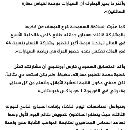
وأكثر ما يميز البطولة أن السيارات موحدة لقياس مهارة
السائقين».
كما عبّرت السائقة السعودية فرح اليوسف عن فخرها
بالمشاركة قائلة: «سباق جدة له طابع خاص، فالحلبة الأسرع
في العالم تمنحنا فرصة أكبر للتطور. مشاركة النساء بنسبة 44
في المائة تعكس تقدّم حضور المرأة في رياضة السيارات».
وأكد المتسابق السعودي فارس أورقنجي أن مشاركته تمثل
خطوة مهمة لتطوير مهاراته، مضيفاً: «لم يكن استعدادي مثالياً،
لكن هدفي دخول قائمة العشرة الأوائل، وأتعلم من كل سباق،
وقدوتي في الفورمولا 1 هو ماكس فيرستابن».
وتتواصل المنافسات اليوم الثلاثاء بإقامة السباق الثاني للجولة
الثالثة، حيث يتطلع السائقون لتعويض نتائج اليوم الأول وسط
تصاعد الحماس الجماهيري لمتابعة المواهب الشابة على واحدة