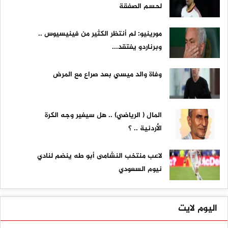
لحسم الصفقة
مورينيو: لم أنتظر الكثير من فينيسيوس ..
وبرناردو يفتقد...
وفاة والد ميسي بعد صراع مع المرض
المال ( الرياضي) .. هل سيغير وجه الكرة
الأردنية .. ؟
لاعب منتخب النشامى أبو طه ينضم لنادي
نيوم السعودي
اليوم لايت