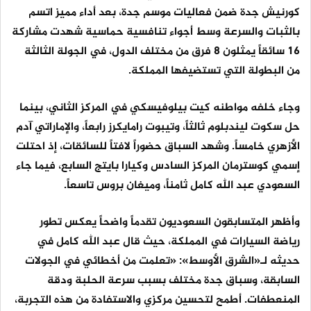
كورنيش جدة ضمن فعاليات موسم جدة، بعد أداء مميز اتسم
بالثبات والسرعة وسط أجواء تنافسية حماسية شهدت مشاركة
16 سائقاً يمثلون 8 فرق من مختلف الدول، في الجولة الثالثة
من البطولة التي تستضيفها المملكة.
وجاء خلفه مواطنه كيت بيلوفيسكي في المركز الثاني، بينما
حل سكوت ليندبلوم ثالثاً، وتيبوت رامايكرز رابعاً، والإماراتي آدم
الأزهري خامساً. وشهد السباق حضوراً لافتاً للسائقات، إذ احتلت
إسمي كوسترمان المركز السادس وكيارا بايتج السابع، فيما جاء
السعودي عبد الله كامل ثامناً، وميغان بروس تاسعاً.
وأظهر المتسابقون السعوديون تقدماً واضحاً يعكس تطور
رياضة السيارات في المملكة، حيث قال عبد الله كامل في
حديثه لـ«الشرق الأوسط»: «تعلمت من أخطائي في الجولات
السابقة، وسباق جدة مختلف بسبب سرعة الحلبة ودقة
المنعطفات. أطمح لتحسين مركزي والاستفادة من هذه التجربة،