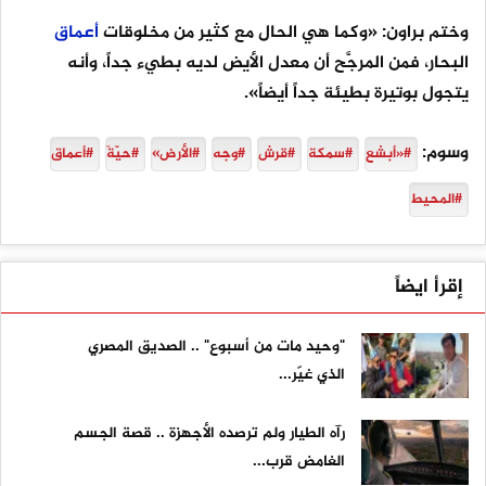
وختم براون: «وكما هي الحال مع كثير من مخلوقات
أعماق
البحار، فمن المرجَّح أن معدل الأيض لديه بطيء جداً، وأنه
يتجول بوتيرة بطيئة جداً أيضاً».
وسوم:
#«أبشع
#سمكة
#قرش
#وجه
#الأرض»
#حيّةً
#أعماق
#المحيط
إقرأ ايضاً
"وحيد مات من أسبوع" .. الصديق المصري
الذي غيّر...
رآه الطيار ولم ترصده الأجهزة .. قصة الجسم
الغامض قرب...