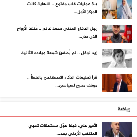
بـ3 عمليات قلب مفتوح .. النهاية كانت
المركز الأول...
رجل الدفاع المدني محمد غانم .. مُنقذ الأرواح
الذي صار...
زيد نوفل .. لم يُطفئ شمعة ميلاده الثانية
قرأ تعليمات الذكاء الاصطناعي بالخطأ ..
موقف محرج لسياسي...
رياضة
الأمير علي: فيفا حوّل مستحقات لاعبي
المنتخب الأردني بعد...