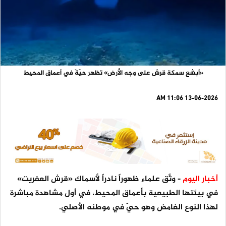
«أبشع سمكة قرش على وجه الأرض» تظهر حيّةً في أعماق المحيط
13-06-2026 11:06 AM
أخبار اليوم
- وثَّق علماء ظهوراً نادراً لأسماك «قرش العفريت»
في بيئتها الطبيعية بأعماق المحيط، في أول مشاهدة مباشرة
لهذا النوع الغامض وهو حيّ في موطنه الأصلي.