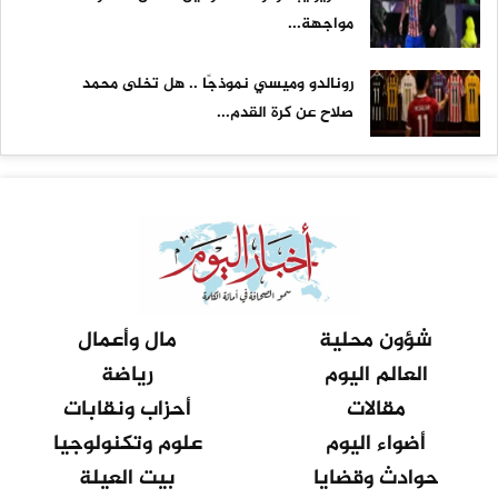
مواجهة...
رونالدو وميسي نموذجًا .. هل تخلى محمد
صلاح عن كرة القدم...
شؤون محلية
مال وأعمال
العالم اليوم
رياضة
مقالات
أحزاب ونقابات
أضواء اليوم
علوم وتكنولوجيا
حوادث وقضايا
بيت العيلة