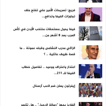
فريج: تصريحات الأمير علي تفتح ملف
تجاوزات الفيفا وتدافع...
فيفا يحول مستحقات منتخب الأردن في كأس
العرب بعد 8 أشهر من...
الزاكي مدرب النشامى وقبله عموتة .. ما
قصة ظروف عائلية .. ؟
اعتذار واعتراف ووعيد .. تفاصيل خطاب
الفيفا للـ 211...
إيفرتون يعلن ضم لاعب آرسنال
ألفاريز يجهز "رسالة الرحيل" .. هل تكسر