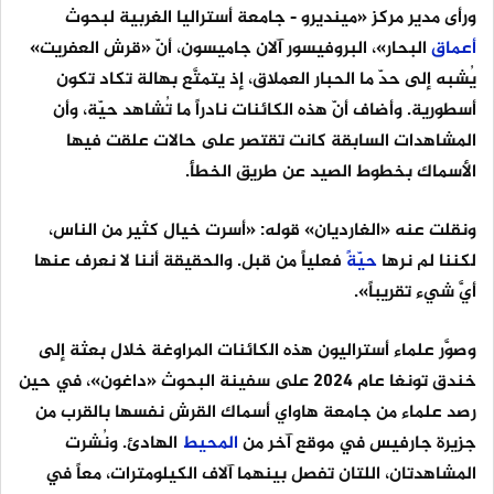
ورأى مدير مركز «مينديرو - جامعة أستراليا الغربية لبحوث
أعماق
البحار»، البروفيسور آلان جاميسون، أنّ «قرش العفريت»
يُشبه إلى حدّ ما الحبار العملاق، إذ يتمتَّع بهالة تكاد تكون
أسطورية. وأضاف أنّ هذه الكائنات نادراً ما تُشاهد حيّة، وأن
المشاهدات السابقة كانت تقتصر على حالات علقت فيها
الأسماك بخطوط الصيد عن طريق الخطأ.
ونقلت عنه «الغارديان» قوله: «أسرت خيال كثير من الناس،
لكننا لم نرها
حيّةً
فعلياً من قبل. والحقيقة أننا لا نعرف عنها
أيَّ شيء تقريباً».
وصوَّر علماء أستراليون هذه الكائنات المراوغة خلال بعثة إلى
خندق تونغا عام 2024 على سفينة البحوث «داغون»، في حين
رصد علماء من جامعة هاواي أسماك القرش نفسها بالقرب من
جزيرة جارفيس في موقع آخر من
المحيط
الهادئ. ونُشرت
المشاهدتان، اللتان تفصل بينهما آلاف الكيلومترات، معاً في