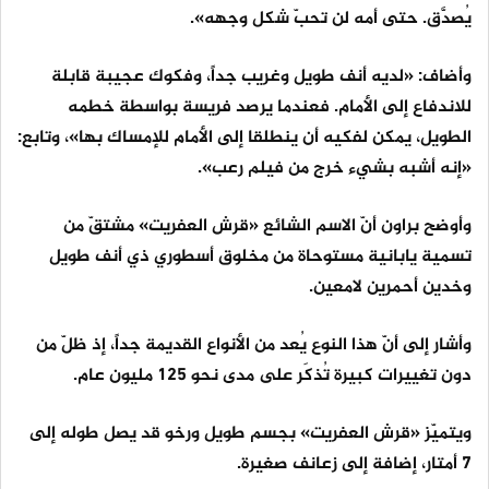
يُصدَّق. حتى أمه لن تحبّ شكل وجهه».
وأضاف: «لديه أنف طويل وغريب جداً، وفكوك عجيبة قابلة
للاندفاع إلى الأمام. فعندما يرصد فريسة بواسطة خطمه
الطويل، يمكن لفكيه أن ينطلقا إلى الأمام للإمساك بها»، وتابع:
«إنه أشبه بشيء خرج من فيلم رعب».
وأوضح براون أنّ الاسم الشائع «قرش العفريت» مشتقّ من
تسمية يابانية مستوحاة من مخلوق أسطوري ذي أنف طويل
وخدين أحمرين لامعين.
وأشار إلى أنّ هذا النوع يُعد من الأنواع القديمة جداً، إذ ظلّ من
دون تغييرات كبيرة تُذكَر على مدى نحو 125 مليون عام.
ويتميّز «قرش العفريت» بجسم طويل ورخو قد يصل طوله إلى
7 أمتار، إضافة إلى زعانف صغيرة.