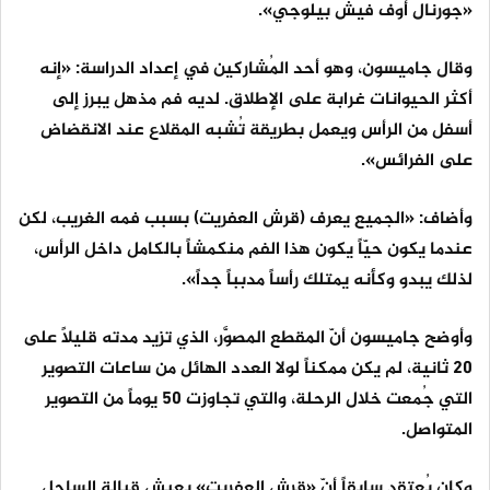
«جورنال أوف فيش بيلوجي».
وقال جاميسون، وهو أحد المُشاركين في إعداد الدراسة: «إنه
أكثر الحيوانات غرابة على الإطلاق. لديه فم مذهل يبرز إلى
أسفل من الرأس ويعمل بطريقة تُشبه المقلاع عند الانقضاض
على الفرائس».
وأضاف: «الجميع يعرف (قرش العفريت) بسبب فمه الغريب، لكن
عندما يكون حيّاً يكون هذا الفم منكمشاً بالكامل داخل الرأس،
لذلك يبدو وكأنه يمتلك رأساً مدبباً جداً».
وأوضح جاميسون أنّ المقطع المصوَّر، الذي تزيد مدته قليلاً على
20 ثانية، لم يكن ممكناً لولا العدد الهائل من ساعات التصوير
التي جُمعت خلال الرحلة، والتي تجاوزت 50 يوماً من التصوير
المتواصل.
وكان يُعتقد سابقاً أنّ «قرش العفريت» يعيش قبالة الساحل