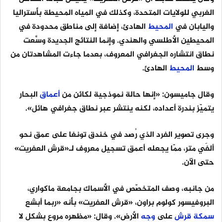
الغربي للولايات المتحدة، وكذلك في المياه المحيطة بأستراليا
واليابان في
المحيط
الهادئ، إضافة إلى مناطق محدودة في
المحيطين الأطلسي والهندي. وإنما النتائج الجديدة وسَّعت
نطاق انتشاره الجغرافي المعروف، بعدما جاءت المشاهدتان من
وسط
المحيط
الهادئ.
وقال جاميسون: «إنها حالة نموذجية لكائن من
أعماق
البحار
يتميّز بندرة أعداده، لكنه ينتشر عبر نطاق جغرافي هائل».
وجرى تصوير الفرد الذي رُصد في خندق تونغا على عمق نحو
ألفَي متر، ممّا يجعله أعمق تسجيل معروف لـ«قرش العفريت»
حتى الآن.
من جانبه، وصف المتخصّص في الأسماك بجامعة ماكواري،
البروفيسور كولوم براون، «قرش العفريت» بأنه «ربما أبشع
سمكة
قرش
على
وجه
الأرض». وقال: «مظهره مروع بشكل لا