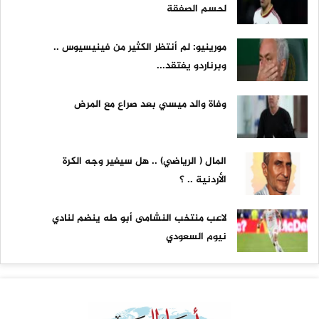
لحسم الصفقة
مورينيو: لم أنتظر الكثير من فينيسيوس ..
وبرناردو يفتقد...
وفاة والد ميسي بعد صراع مع المرض
المال ( الرياضي) .. هل سيغير وجه الكرة
الأردنية .. ؟
لاعب منتخب النشامى أبو طه ينضم لنادي
نيوم السعودي