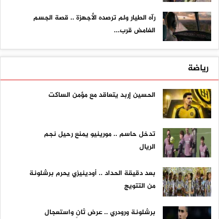
رآه الطيار ولم ترصده الأجهزة .. قصة الجسم
الغامض قرب...
رياضة
الحسين إربد يتعاقد مع مؤمن الساكت
تدخل حاسم .. مورينيو يمنع رحيل نجم
الريال
بعد دقيقة الحداد .. أودينيزي يحرم برشلونة
من التتويج
برشلونة ورودري .. عرض ثانٍ واستعجال