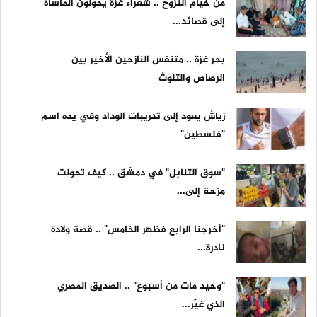
من خيام النزوح .. شعراء غزة يحوّلون المأساة
إلى قصائد...
بحر غزة .. متنفس النازحين الأخير بين
الرصاص والتلوث
زياش يعود إلى تدريبات الوداد وفي يده اسم
"فلسطين"
"سوق التنابل" في دمشق .. كيف تحولت
مزحة إلى...
"أخرجنا الرابع فظهر الخامس" .. قصة ولادة
نادرة...
"وحيد مات من أسبوع" .. الصديق المصري
الذي غيّر...