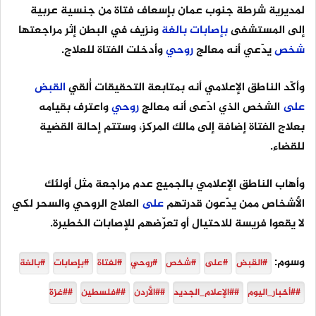
لمديرية شرطة جنوب عمان بإسعاف فتاة من جنسية عربية
إلى المستشفى
بإصابات
بالغة
ونزيف في البطن إثر مراجعتها
شخص
يدّعي أنه معالج
روحي
وأدخلت الفتاة للعلاج.
وأكّد الناطق الإعلامي أنه بمتابعة التحقيقات أُلقي
القبض
على
الشخص الذي ادّعى أنه معالج
روحي
واعترف بقيامه
بعلاج الفتاة إضافة إلى مالك المركز، وستتم إحالة القضية
للقضاء.
وأهاب الناطق الإعلامي بالجميع عدم مراجعة مثل أولئك
الأشخاص ممن يدّعون قدرتهم
على
العلاج الروحي والسحر لكي
لا يقعوا فريسة للاحتيال أو تعرّضهم للإصابات الخطيرة.
وسوم:
#القبض
#على
#شخص
#روحي
#لفتاة
#بإصابات
#بالغة
##أخبار_اليوم
##الإعلام_الجديد
##الأردن
##فلسطين
##غزة