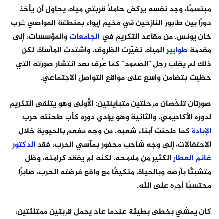
مبتسمًا، وجد نفسه يركض حاملًا قربتي مياه، يحاول أن يأخذ
دورًا بين طابور النازحين في مخيم إيواء بمنطقة المواصي غرب
خان يونس. من مقاعد التكريم في
الجامعات
والمؤسسات، إلى
مقدمة
طوابير
المياه، تغيّرت الظروف، واشتدت المأساة، لكن
ذلك لم يغلب رجل "الصمود" كما عُرف بعد انتشار صورته التي
حظيت بتضامن واسع على مواقع التواصل الاجتماعي.
صورتان تلخّصان مرحلتين متباينتين: الأولى وهو يتلقى التكريم
لدوره الأكاديمي، والثانية وهو يؤدي دوره كأب طحنته حرب
الإبادة
كما طحنت أبناء شعبه. من وجه مفعم بالحيوية خلال
الاحتفالات، إلى وجه شاحب محفور بمآسي الحرب، فقد
الدكتور
غانم
العطار
الكثير من ملامحه، لكنه لم يفقد كرامته، وظل
متشبثًا بأرضه وبالحياة، متكيفًا مع واقع فرضته الحرب، صابرًا
محتسبًا أجره على الله.
كان يمشي بخطى بطيئة عندما عاد يحمل قربتين ممتلئتين،