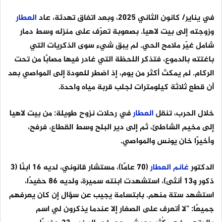
في يناير/ كانون الثاني 2025، وبعد اتفاق تهدئة، عاد
العطار
وزوجته إلى بيت لاهيا. بصعوبة تعرّف على منزله وسط دمار
شامل غيّر ملامح الحي. لم يبق شيء سوى الذكريات التي
باغتته بالدموع، فتذكر اللحظة التي غادر فيها مصابًا من تحت
الركام. لم يمكث أكثر من يوم، إذ اضطر للعودة إلى المواصي بعد
أن قطع ثلاثة كيلومترات لجلب قربة مياه واحدة.
خلال الحرب، تنقل
العطار
في رحلات نزوح طويلة: من بيت لاهيا
إلى مخيم الشاطئ، ثم إلى دير البلح وسط القطاع، فرفح،
وأخيرًا خان يونس والمواصي.
الدكتور
غانم
العطار
(70 عامًا)، مستشار قانوني، لديه 16 ابنًا (3
ذكور و13 أنثى)، استشهدت ابنته سميرة، ولديه 86 حفيدًا،
استشهد ستة منهم. بابتسامة يجيب عن سؤال إن كان يعرفهم
جميعًا: "لا أتعرف على الصغار إلا عندما يذكرون لي اسم