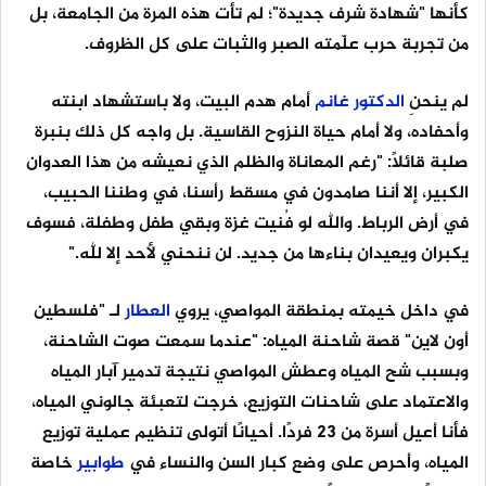
كأنها "شهادة شرف جديدة"؛ لم تأت هذه المرة من الجامعة، بل
من تجربة حرب علّمته الصبر والثبات على كل الظروف.
لم ينحنِ
الدكتور
غانم
أمام هدم البيت، ولا باستشهاد ابنته
وأحفاده، ولا أمام حياة النزوح القاسية. بل واجه كل ذلك بنبرة
صلبة قائلاً: "رغم المعاناة والظلم الذي نعيشه من هذا العدوان
الكبير، إلا أننا صامدون في مسقط رأسنا، في وطننا الحبيب،
في أرض الرباط. والله لو فُنيت غزة وبقي طفل وطفلة، فسوف
يكبران ويعيدان بناءها من جديد. لن ننحني لأحد إلا لله."
في داخل خيمته بمنطقة المواصي، يروي
العطار
لـ "فلسطين
أون لاين" قصة شاحنة المياه: "عندما سمعت صوت الشاحنة،
وبسبب شح المياه وعطش المواصي نتيجة تدمير آبار المياه
والاعتماد على شاحنات التوزيع، خرجت لتعبئة جالوني المياه،
فأنا أعيل أسرة من 23 فردًا. أحيانًا أتولى تنظيم عملية توزيع
المياه، وأحرص على وضع كبار السن والنساء في
طوابير
خاصة