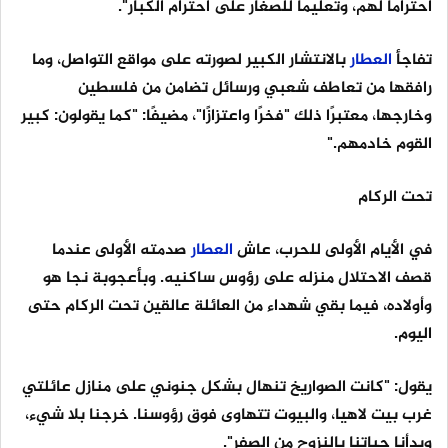
احترامًا لهم، وتعليمًا للصغار على احترام الكبار".
تفاجأ
العطار
بالانتشار الكبير لصورته على مواقع التواصل، وما
رافقها من تعاطف شعبي ورسائل تضامن من فلسطين
وخارجها، معتبرًا ذلك "فخرًا واعتزازًا"، مضيفًا: "كما يقولون: كبير
القوم خادمهم."
تحت الركام
في الأيام الأولى للحرب، عاش
العطار
صدمته الأولى عندما
قصف الاحتلال منزله على رؤوس ساكنيه. وبأعجوبة نجا هو
وأولاده، فيما بقي شهداء من العائلة عالقين تحت الركام حتى
اليوم.
يقول: "كانت الصواريخ تنهال بشكل جنوني على منازل عائلتي
غرب بيت لاهيا، والبيوت تتهاوى فوق رؤوسنا. خرجنا بلا شيء،
وبدأنا حياتنا بالنزوح من الصفر".