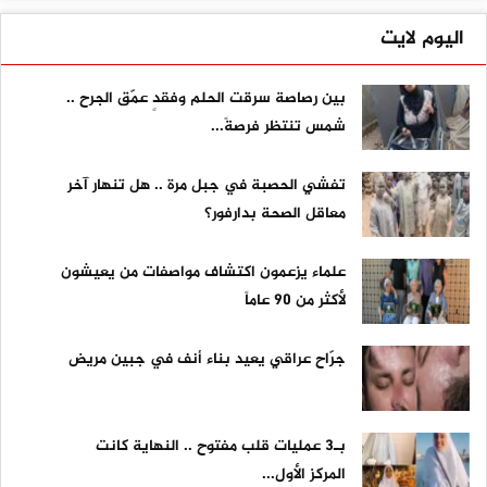
اليوم لايت
بين رصاصة سرقت الحلم وفقدٍ عمّق الجرح ..
شمس تنتظر فرصةً...
تفشي الحصبة في جبل مرة .. هل تنهار آخر
معاقل الصحة بدارفور؟
علماء يزعمون اكتشاف مواصفات من يعيشون
لأكثر من 90 عاماً
جرّاح عراقي يعيد بناء أنف في جبين مريض
بـ3 عمليات قلب مفتوح .. النهاية كانت
المركز الأول...