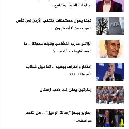
تجاوزات الفيفا وتدافع...
فيفا يحول مستحقات منتخب الأردن في كأس
العرب بعد 8 أشهر من...
الزاكي مدرب النشامى وقبله عموتة .. ما
قصة ظروف عائلية .. ؟
اعتذار واعتراف ووعيد .. تفاصيل خطاب
الفيفا للـ 211...
إيفرتون يعلن ضم لاعب آرسنال
ألفاريز يجهز "رسالة الرحيل" .. هل تكسر
مواجهة...