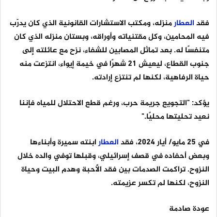
فقد
العطار
منزله، ومكتب الاستشارات القانونية الذي كان يدرّب
فيه المحامين، وكل مقتنياته وأوراقه، وبستان منزله الذي كان
متنفسًا له. بعد تماثل المصابين للشفاء، نزح مع عائلته إلى
جنوب القطاع، ليعيش 21 شهرًا في خيمة إيواء، انتزعت منه
حياة الرفاهية، لكنها لم تنتزع إرادته.
يؤكد: "التجويع جريمة حرب، ورغم قطع الاحتلال للمياه فإننا
نعيد تحليتها محليًا."
في 25 مايو/ أيار 2024، فقد
العطار
ابنته سميرة وأبناءها
وبعض أحفاده في قصف إسرائيلي، وقبلها توفي والده خلال
النزوح. تراكمت الصدمات بين فقد الأحبة وهدم البيت وحياة
النزوح، لكنها لم تكسر عزيمته.
عودة صادمة