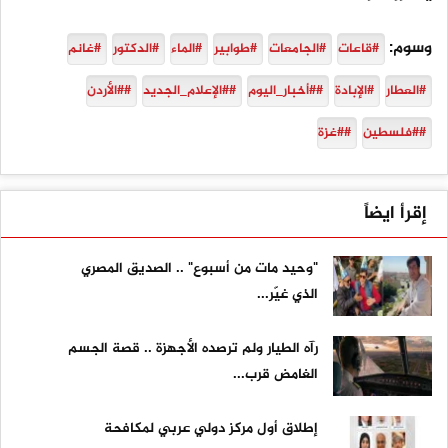
وسوم:
#قاعات
#الجامعات
#طوابير
#الماء
#الدكتور
#غانم
#العطار
#الإبادة
##أخبار_اليوم
##الإعلام_الجديد
##الأردن
##فلسطين
##غزة
إقرأ ايضاً
"وحيد مات من أسبوع" .. الصديق المصري
الذي غيّر...
رآه الطيار ولم ترصده الأجهزة .. قصة الجسم
الغامض قرب...
إطلاق أول مركز دولي عربي لمكافحة