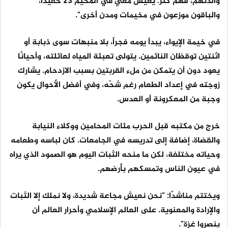
والدتهم، فهم كُثر. يعيش معي في المخيم 23 حفيدًا،
والباقون موزعون في مخيمات ومدن أخرى".
في خيمة الإيواء، يبدأ يومه فجراً، بلا منبهات سوى ذبابة أو
اثنتين توقظان النائمين. يتولى تعبئة المياه لعائلته، وأحيانًا
يعود دون أن يتمكن من ملء القربتين بسبب الازدحام. يشارك
زوجته في إعداد الطعام رغم شحّه، وفي أفضل الأحوال يكون
وجبة من المعكرونة أو العدس.
خرج من مكتبه قبل الحرب مئات المحامين ووكلاء النيابة
والقضاة، إضافة إلى تدريسه في الجامعات. كان لباسه وطعامه
وحياته مختلفة، لكن ما منحه الثبات اليوم هو الصمود الذي يراه
في عيون الناس وتمسكهم بأرضهم.
ويختتم مناشدًا: "نحن نعيش مجاعة شديدة، ولا نملك إلا الثبات
والإرادة والمعنوية. على العالم الإسلامي وأحرار العالم أن
ينصروا غزة".