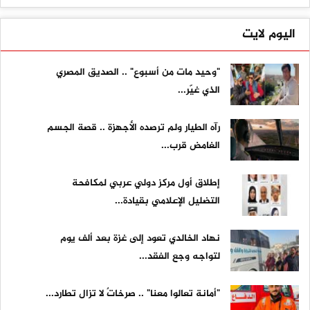
اليوم لايت
"وحيد مات من أسبوع" .. الصديق المصري
الذي غيّر...
رآه الطيار ولم ترصده الأجهزة .. قصة الجسم
الغامض قرب...
إطلاق أول مركز دولي عربي لمكافحة
التضليل الإعلامي بقيادة...
نهاد الخالدي تعود إلى غزة بعد ألف يوم
لتواجه وجع الفقد...
"أمانة تعالوا معنا" .. صرخاتٌ لا تزال تطارد...