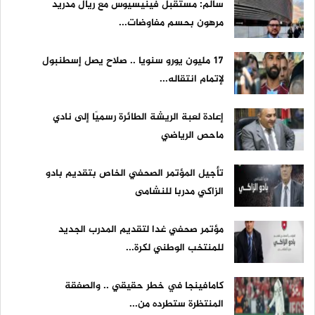
سالم: مستقبل فينيسيوس مع ريال مدريد
مرهون بحسم مفاوضات...
17 مليون يورو سنويا .. صلاح يصل إسطنبول
لإتمام انتقاله...
إعادة لعبة الريشة الطائرة رسميًا إلى نادي
ماحص الرياضي
تأجيل المؤتمر الصحفي الخاص بتقديم بادو
الزاكي مدربا للنشامى
مؤتمر صحفي غدا لتقديم المدرب الجديد
للمنتخب الوطني لكرة...
كامافينجا في خطر حقيقي .. والصفقة
المنتظرة ستطرده من...