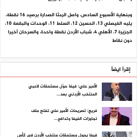
وبنهاية الأسبوع السادس، واصل الرمثا الصدارة برصيد 16 نقطة،
يليه الفيصلي 13، الحسين 12، السلط 11، الوحدات والبقعة 10،
الجزيرة 7، الأهلي 4، شباب الأردن نقطة واحدة، والسرحان أخيرا
دون نقاط
إقرأ ايضاً
الأمير علي: فيفا حوّل مستحقات لاعبي
المنتخب الأردني بعد...
فريج: تصريحات الأمير علي تفتح ملف
تجاوزات الفيفا وتدافع...
فيفا يحول مستحقات منتخب الأردن في كأس