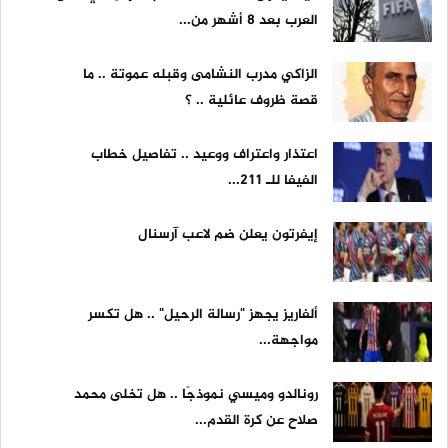
العرب بعد 8 أشهر من...
الزاكي مدرب النشامى وقبله عموتة .. ما
قصة ظروف عائلية .. ؟
اعتذار واعتراف ووعيد .. تفاصيل خطاب
الفيفا للـ 211...
إيفرتون يعلن ضم لاعب آرسنال
ألفاريز يجهز "رسالة الرحيل" .. هل تكسر
مواجهة...
رونالدو وميسي نموذجًا .. هل تخلى محمد
صلاح عن كرة القدم...