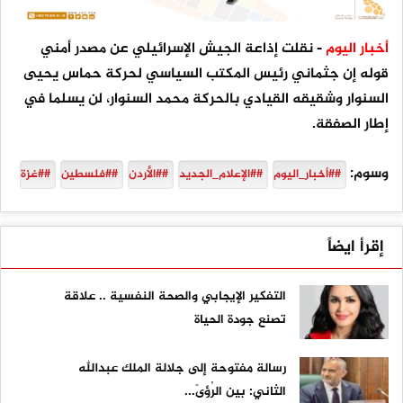
أخبار اليوم
- نقلت إذاعة الجيش الإسرائيلي عن مصدر أمني
قوله إن جثماني رئيس المكتب السياسي لحركة حماس يحيى
السنوار وشقيقه القيادي بالحركة محمد السنوار، لن يسلما في
إطار الصفقة.
وسوم:
##أخبار_اليوم
##الإعلام_الجديد
##الأردن
##فلسطين
##غزة
إقرأ ايضاً
التفكير الإيجابي والصحة النفسية .. علاقة
تصنع جودة الحياة
رسالة مفتوحة إلى جلالة الملك عبدالله
الثاني: بين الرُؤىً...