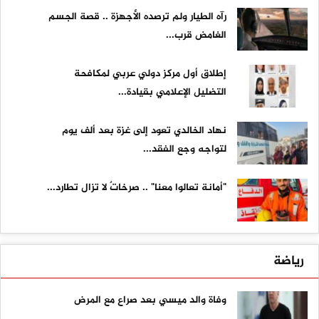
رآه الطيار ولم ترصده الأجهزة .. قصة الجسم
الغامض قرب...
إطلاق أول مركز دولي عربي لمكافحة
التضليل الإعلامي بقيادة...
نهاد الخالدي تعود إلى غزة بعد ألف يوم
لتواجه وجع الفقد...
"أمانة تعالوا معنا" .. صرخاتٌ لا تزال تطارد...
رياضة
وفاة والد ميسي بعد صراع مع المرض