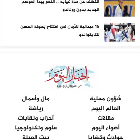
الكشف عن مدة غيابه .. النصر يبدأ الموسم
الجديد بدون رونالدو
15 ميدالية للأردن في افتتاح بطولة الحسن
للتايكواندو
شؤون محلية
مال وأعمال
العالم اليوم
رياضة
مقالات
أحزاب ونقابات
أضواء اليوم
علوم وتكنولوجيا
حوادث وقضايا
بيت العيلة