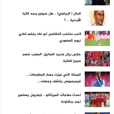
المال ( الرياضي) .. هل سيغير وجه الكرة
الأردنية .. ؟
لاعب منتخب النشامى أبو طه ينضم لنادي
نيوم السعودي
حارس ريال مدريد السابق: المغرب خصم
سيئ للغاية
الجملة التي غيّرت مسار المفاوضات ..
فينيسيوس يكشف وجهته...
أحدث مفاجآت الميركاتو .. ليفربول يستعير
نجم برشلونة