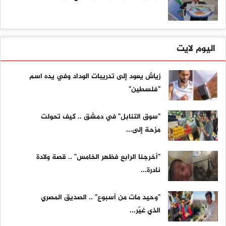
اليوم لايت
زياش يعود إلى تدريبات الوداد وفي يده اسم
"فلسطين"
"سوق التنابل" في دمشق .. كيف تحولت
مزحة إلى...
"أخرجنا الرابع فظهر الخامس" .. قصة ولادة
نادرة...
"وحيد مات من أسبوع" .. الصديق المصري
الذي غيّر...