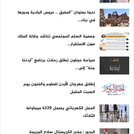
ندوة بعنوان "المفرق .. عروس البادية ودورها
في بناء...
جمعية السلم المجتمعي تناشد جلالة الملك
صون الاستقرار...
سياحة عجلون تطلق رحلات برنامج "أردننا
جنة" إلى...
إطلاق مهرجان الأردن للعلوم والفنون يوم
السبت المقبل
الحمل الكهربائي يسجل 4220 ميجاواط
الثلاثاء
البدور : مخدر الكريستال سلاح الجريمة